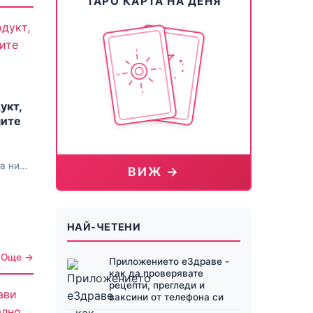
ТАРО КАРТА НА ДЕНЯ
укт,
мите
а ни
ВИЖ →
НАЙ-ЧЕТЕНИ
Още →
Приложението еЗдраве -
как да проверявате
рецепти, прегледи и
ваксини от телефона си