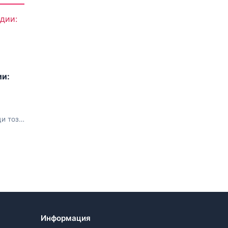
ии:
ци този
Информация