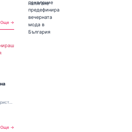
Още →
на
уристи
Още →