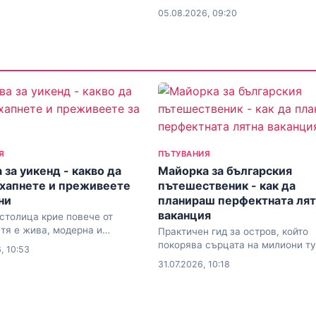
05.08.2026, 09:20
Я
ПЪТУВАНИЯ
 за уикенд - какво да
Майорка за българския
 хапнете и преживеете
пътешественик - как да
ни
планираш перфектната лят
ваканция
столица крие повече от
 тя е жива, модерна и
Практичен гид за остров, който
ащо достъпна
покорява сърцата на милиони т
, 10:53
всяко лято
31.07.2026, 10:18