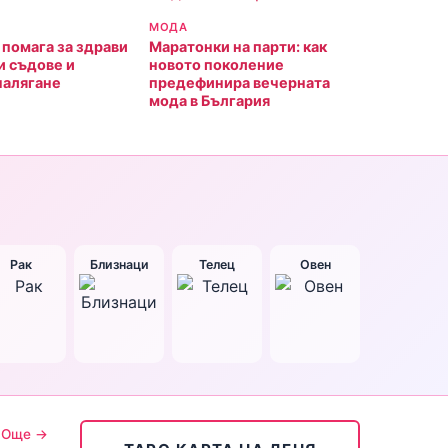
МОДА
 помага за здрави
Маратонки на парти: как
и съдове и
новото поколение
налягане
предефинира вечерната
мода в България
Рак
Близнаци
Телец
Овен
Още →