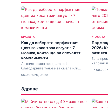
КРАСОТА
КРАСОТА
Как да изберете перфектния
Подмлад
цвят за коса този август - 7
2026: К
нюанса, които ще ви спечелят
визията
комплименти
Една пром
направи п
Летният сезон предлага най-
процедур
благодарните тонове за смела или
05.08.2026
нежна промяна
05.08.2026, 08:58
Здраве