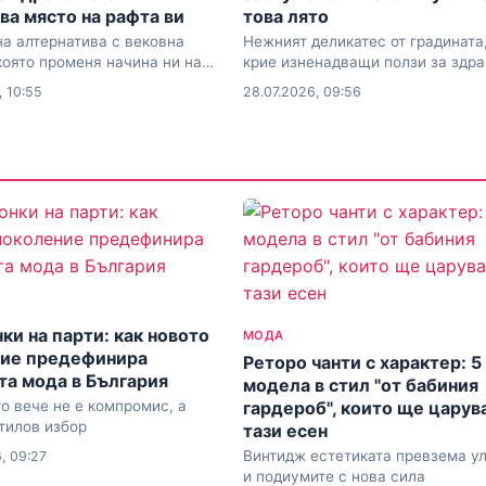
ва място на рафта ви
това лято
а алтернатива с вековна
Нежният деликатес от градината,
която променя начина ни на
крие изненадващи ползи за здр
, 10:55
28.07.2026, 09:56
ки на парти: как новото
МОДА
ие предефинира
Реторо чанти с характер: 5
та мода в България
модела в стил "от бабиния
гардероб", които ще царув
о вече не е компромис, а
тилов избор
тази есен
Винтидж естетиката превзема у
, 09:27
и подиумите с нова сила