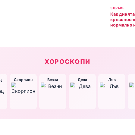
ЗДРАВЕ
Как динята
кръвоносн
нормално 
ХОРОСКОПИ
ц
Скорпион
Везни
Дева
Лъв