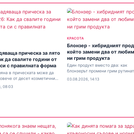
КРАСОТА
Блонзер - хибридният прод
който замени два от люби
яваща прическа за лято
ни грим продукта
ак да свалите години от
 си с правилната форма
Един продукт вместо два: как
блонзерът промени грим рутинат
яна в прическата може да
завинаги
овече от десет козметични
03.08.2026, 14:13
и
, 08:03