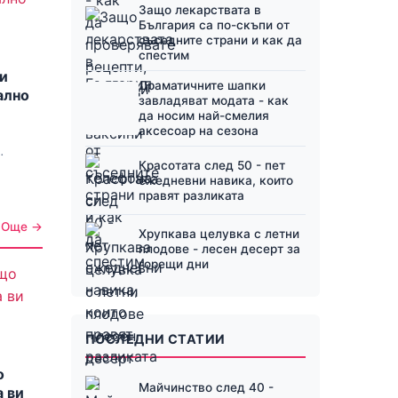
Защо лекарствата в
България са по-скъпи от
съседните страни и как да
спестим
ви
Драматичните шапки
ално
завладяват модата - как
да носим най-смелия
аксесоар на сезона
Красотата след 50 - пет
ежедневни навика, които
правят разликата
Още →
Хрупкава целувка с летни
плодове - лесен десерт за
горещи дни
ПОСЛЕДНИ СТАТИИ
о
Майчинство след 40 -
а ви