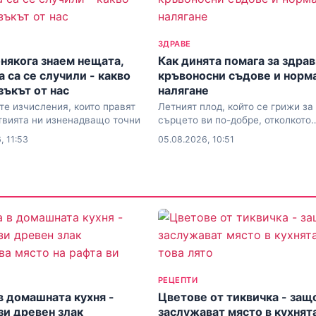
ЗДРАВЕ
някога знаем нещата,
Как динята помага за здра
 са се случили - какво
кръвоносни съдове и норм
зъкът от нас
налягане
е изчисления, които правят
Летният плод, който се грижи за
твията ни изненадващо точни
сърцето ви по-добре, отколкото
предполагате
, 11:53
05.08.2026, 10:51
РЕЦЕПТИ
в домашната кухня -
Цветове от тиквичка - защ
зи древен злак
заслужават място в кухнят