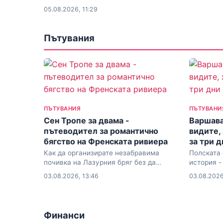
умната покупка за есен 2026
05.08.2026, 11:29
Пътувания
ПЪТУВАНИЯ
ПЪТУВАНИ
Сен Тропе за двама -
Варшава
пътеводител за романтично
видите,
бягство на Френската ривиера
за три д
Как да организирате незабравима
Полската 
почивка на Лазурния бряг без да
история -
разбиете бюджета
изненадв
03.08.2026, 13:46
03.08.2026
Финанси