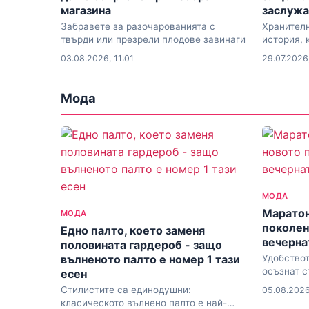
магазина
заслужа
Забравете за разочарованията с
Хранителн
твърди или презрели плодове завинаги
история, 
готвене
03.08.2026, 11:01
29.07.2026
Мода
МОДА
Маратон
МОДА
поколен
Едно палто, което заменя
вечерна
половината гардероб - защо
вълненото палто е номер 1 тази
Удобствот
осъзнат с
есен
Стилистите са единодушни:
05.08.2026
класическото вълнено палто е най-