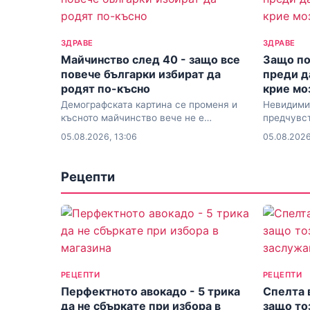
ЗДРАВЕ
ЗДРАВЕ
Майчинство след 40 - защо все
Защо по
повече българки избират да
преди да
родят по-късно
крие мо
Демографската картина се променя и
Невидимит
късното майчинство вече не е
предчувс
изключение, а осъзнат избор
05.08.2026, 13:06
05.08.2026
Рецепти
РЕЦЕПТИ
РЕЦЕПТИ
Перфектното авокадо - 5 трика
Спелта 
да не сбъркате при избора в
защо то