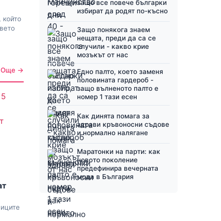
защо все повече българки
избират да родят по-късно
 който
авето
Защо понякога знаем
нещата, преди да са се
случили - какво крие
мозъкът от нас
Още →
Едно палто, което заменя
половината гардероб -
защо вълненото палто е
номер 1 тази есен
Как динята помага за
здрави кръвоносни съдове
и нормално налягане
Маратонки на парти: как
новото поколение
предефинира вечерната
мода в България
ат
лиците