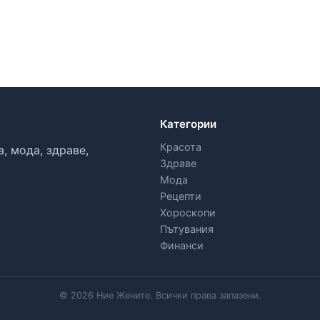
Категории
Красота
, мода, здраве,
Здраве
Мода
Рецепти
Хороскопи
Пътувания
Финанси
© 2026 Ние Жените. Всички права запазени.