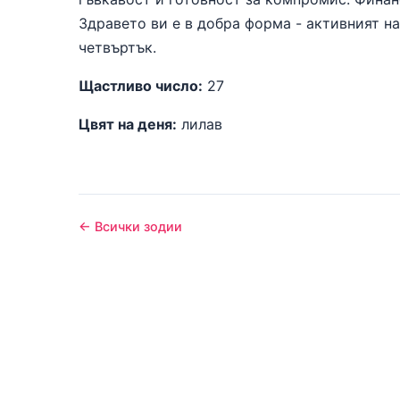
Здравето ви е в добра форма - активният н
четвъртък.
Щастливо число:
27
Цвят на деня:
лилав
← Всички зодии