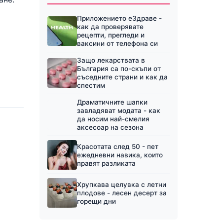
Приложението еЗдраве -
как да проверявате
рецепти, прегледи и
ваксини от телефона си
Защо лекарствата в
България са по-скъпи от
съседните страни и как да
спестим
Драматичните шапки
завладяват модата - как
да носим най-смелия
аксесоар на сезона
Красотата след 50 - пет
ежедневни навика, които
правят разликата
Хрупкава целувка с летни
плодове - лесен десерт за
горещи дни