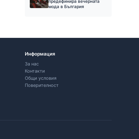
предефинира вечерната
мода в България
Информация
За нас
Контакти
Общи условия
Поверителност