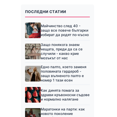
ПОСЛЕДНИ СТАТИИ
Майчинство след 40 -
защо все повече българки
избират да родят по-късно
Защо понякога знаем
нещата, преди да са се
случили - какво крие
мозъкът от нас
Едно палто, което заменя
половината гардероб -
защо вълненото палто е
номер 1 тази есен
Как динята помага за
здрави кръвоносни съдове
и нормално налягане
Маратонки на парти: как
новото поколение