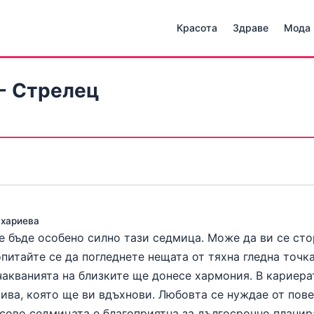
Красота
Здраве
Мода
- Стрелец
ахариева
 бъде особено силно тази седмица. Може да ви се сто
опитайте се да погледнете нещата от тяхна гледна точка
акванията на близките ще донесе хармония. В кариера
ива, която ще ви вдъхнови. Любовта се нуждае от пов
сово седмицата е благоприятна за дългосрочно планир