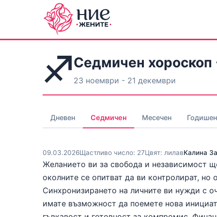
Седмичен хороскоп 
23 ноември - 21 декември
Дневен
Седмичен
Месечен
Годишен
09.03.2026
Щастливо число: 27
Цвят: лилав
Калина З
Желанието ви за свобода и независимост ще
околните се опитват да ви контролират, но 
Синхронизирането на личните ви нужди с оч
имате възможност да поемете нова инициат
гъвкавост и готовност за компромис. Финан