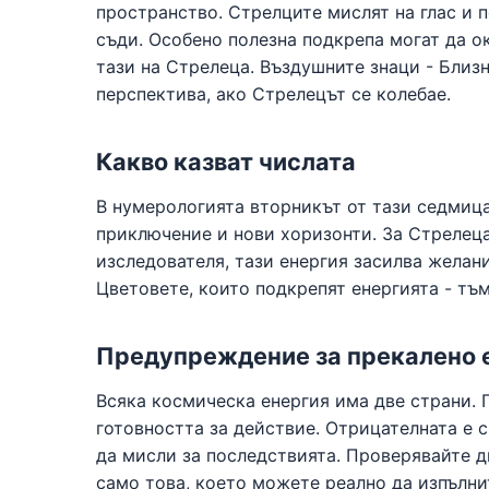
пространство. Стрелците мислят на глас и п
съди. Особено полезна подкрепа могат да о
тази на Стрелеца. Въздушните знаци - Близ
перспектива, ако Стрелецът се колебае.
Какво казват числата
В нумерологията вторникът от тази седмица
приключение и нови хоризонти. За Стрелеца,
изследователя, тази енергия засилва желани
Цветовете, които подкрепят енергията - тъ
Предупреждение за прекалено 
Всяка космическа енергия има две страни. 
готовността за действие. Отрицателната е с
да мисли за последствията. Проверявайте д
само това, което можете реално да изпълнит