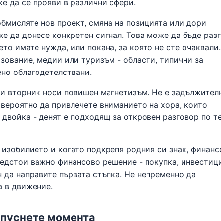
е да се прояви в различни сфери.
бмисляте нов проект, смяна на позицията или дори
же да донесе конкретен сигнал. Това може да бъде раз
ето имате нужда, или покана, за която не сте очаквали.
азование, медии или туризъм - области, типични за
ено облагодетелствани.
и вторник носи повишен магнетизъм. Не е задължител
 вероятно да привлечете вниманието на хора, които
в двойка - денят е подходящ за откровен разговор по т
 изобилието и когато подкрепя родния си знак, финанс
редстои важно финансово решение - покупка, инвестици
н да направите първата стъпка. Не непременно да
а в движение.
ропуснете момента