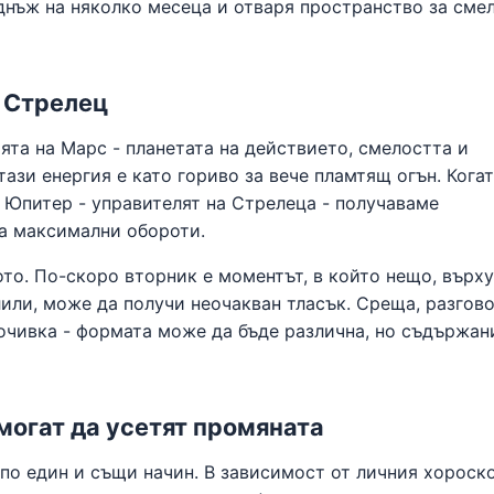
днъж на няколко месеца и отваря пространство за сме
а Стрелец
ята на Марс - планетата на действието, смелостта и
тази енергия е като гориво за вече пламтящ огън. Кога
 Юпитер - управителят на Стрелеца - получаваме
на максимални обороти.
ото. По-скоро вторник е моментът, в който нещо, върху
или, може да получи неочакван тласък. Среща, разгово
очивка - формата може да бъде различна, но съдържан
 могат да усетят промяната
по един и същи начин. В зависимост от личния хороск