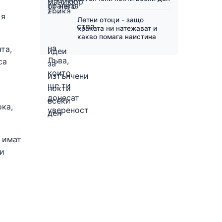
 я
Летни отоци - защо
краката ни натежават и
какво помага наистина
та,
са
ка,
- имат
жи