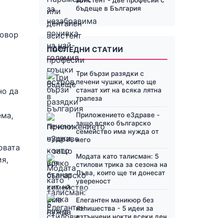
бъдеще в България
говор
ПОСЛЕДНИ СТАТИИ
Три бързи разядки с
печени чушки, които ще
но да
станат хит на всяка лятна
трапеза
ема,
Приложението еЗдраве -
защо всяко българско
семейство има нужда от
него
овата
Модата като талисман: 5
я,
стилови трика за сезона на
Лъва, които ще ти донесат
увереност
Елегантен маникюр без
излишества - 5 идеи за
изтънчени нокти всеки ден