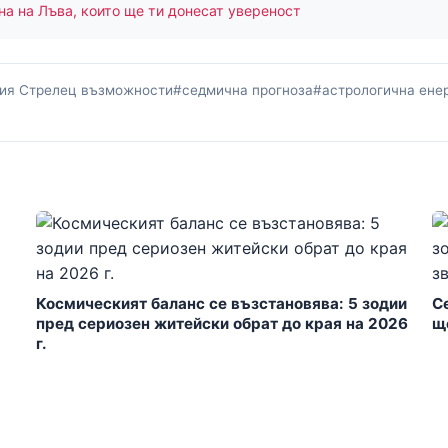
на на Лъва, които ще ти донесат увереност
ия Стрелец възможности
#седмична прогноза
#астрологична ене
Космическият баланс се възстановява: 5 зодии
С
пред сериозен житейски обрат до края на 2026
щ
г.