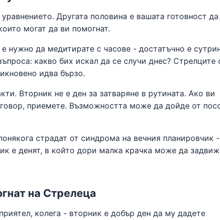
 уравнението. Другата половина е вашата готовност да
които могат да ви помогнат.
 е нужно да медитирате с часове - достатъчно е сутрин
въпроса: какво бих искал да се случи днес? Стрелците 
бикновено идва бързо.
кти. Вторник не е ден за затваряне в рутината. Ако ви
зговор, приемете. Възможността може да дойде от посо
 понякога страдат от синдрома на вечния планировчик 
рник е денят, в който дори малка крачка може да задви
огнат на Стрелеца
приятел, колега - вторник е добър ден да му дадете