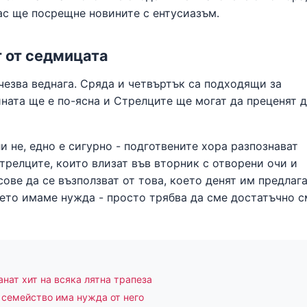
вас ще посрещне новините с ентусиазъм.
т от седмицата
чезва веднага. Сряда и четвъртък са подходящи за
ината ще е по-ясна и Стрелците ще могат да преценят 
 не, едно е сигурно - подготвените хора разпознават
трелците, които влизат във вторник с отворени очи и
ове да се възползват от това, което денят им предлага
оето имаме нужда - просто трябва да сме достатъчно с
анат хит на всяка лятна трапеза
 семейство има нужда от него