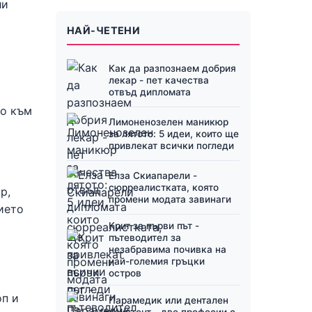
ли
НАЙ-ЧЕТЕНИ
Как да разпознаем добрия
лекар - пет качества
отвъд дипломата
то към
Лимоненозелен маникюр
за лятото: 5 идеи, които ще
привлекат всички погледи
Елза Скиапарели -
сюрреалистката, която
р,
промени модата завинаги
ието
Крит за първи път -
пътеводител за
незабравима почивка на
най-големия гръцки
остров
оп и
Парамедик или дентален
асистент - две професии с