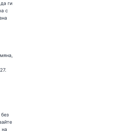
 да ги
ра с
вна
омяна,
27.
 без
вайте
 на