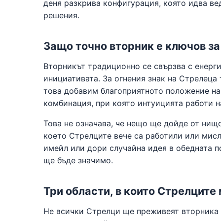
деня разкрива конфигурация, която идва ве
решения.
Защо точно вторник е ключов з
Вторникът традиционно се свързва с енерги
инициативата. За огнения знак на Стрелеца 
това добавим благоприятното положение на
комбинация, при която интуицията работи 
Това не означава, че нещо ще дойде от нищ
което Стрелците вече са работили или мисл
имейл или дори случайна идея в обедната п
ще бъде значимо.
Три области, в които Стрелците
Не всички Стрелци ще преживеят вторника 