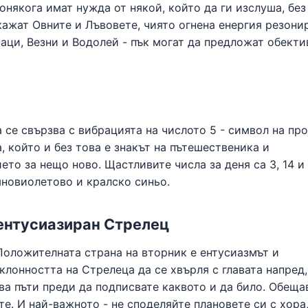
онякога имат нужда от някой, който да ги изслуша, без
кажат Овните и Лъвовете, чиято огнена енергия резони
наци, Везни и Водолей - пък могат да предложат обекти
 се свързва с вибрацията на числото 5 - символ на пр
 който и без това е знакът на пътешественика и
ето за нещо ново. Щастливите числа за деня са 3, 14 и 
мновиолетово и кралско синьо.
ентусиазиран Стрелец
Положителната страна на вторник е ентусиазмът и
клонността на Стрелеца да се хвърля с главата напред,
ва пъти преди да подписвате каквото и да било. Обеща
е. И най-важното - не споделяйте плановете си с хора,