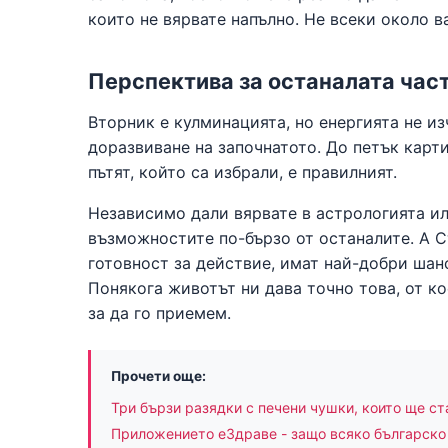
които не вярвате напълно. Не всеки около 
Перспектива за останалата час
Вторник е кулминацията, но енергията не из
доразвиване на започнатото. До петък карт
пътят, който са избрали, е правилният.
Независимо дали вярвате в астрологията или
възможностите по-бързо от останалите. А С
готовност за действие, имат най-добри шанс
Понякога животът ни дава точно това, от к
за да го приемем.
Прочети още:
Три бързи разядки с печени чушки, които ще ст
Приложението еЗдраве - защо всяко българско