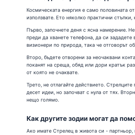
Космическата енергия е само половината от
използвате. Ето няколко практични стъпки, 
Първо, започнете деня с ясна намерение. Не
преди да хванете телефона, да си зададете 
визионери по природа, така че отговорът о
Второ, бъдете отворени за неочаквани конта
поканят на среща, обяд или дори кратък ра
от която не очаквате.
Трето, не отлагайте действието. Стрелците
десет идеи, но започват с нула от тях. Вто
нещо голямо.
Как другите зодии могат да пом
Ако имате Стрелец в живота си - партньор, 