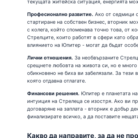
текущата житейска ситуация, енергията мож
Професионално развитие.
Ако от седмици о
стартиране на собствен бизнес, вторник мо
с колега, който споменава точно това, от ко
Стрелците, които работят в сфери като обр
влиянието на Юпитер - могат да бъдат особ
Лични отношения.
За необвързаните Стрелц
срещнете любовта на живота си, но е много
обикновено не биха ви забелязали. За тези 
която отдавна отлагате.
Финансови решения.
Юпитер е планетата на
интуиция на Стрелеца се изостря. Ако ви п
договаряне на заплата - вторник е добър де
финализирате всичко, а да поставите нещат
Какво да направите, за да не п