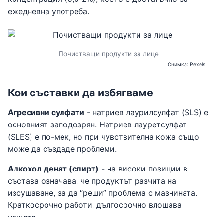
ежедневна употреба.
Почистващи продукти за лице
Снимка: Pexels
Кои съставки да избягваме
Агресивни сулфати
- натриев лаурилсулфат (SLS) е
основният заподозрян. Натриев лауретсулфат
(SLES) е по-мек, но при чувствителна кожа също
може да създаде проблеми.
Алкохол денат (спирт)
- на високи позиции в
състава означава, че продуктът разчита на
изсушаване, за да “реши” проблема с мазнината.
Краткосрочно работи, дългосрочно влошава