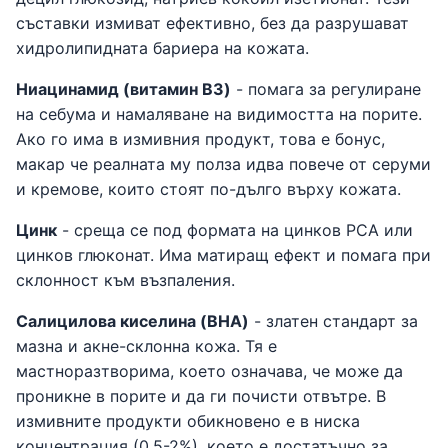
съставки измиват ефективно, без да разрушават
хидролипидната бариера на кожата.
Ниацинамид (витамин B3)
- помага за регулиране
на себума и намаляване на видимостта на порите.
Ако го има в измивния продукт, това е бонус,
макар че реалната му полза идва повече от серуми
и кремове, които стоят по-дълго върху кожата.
Цинк
- среща се под формата на цинков PCA или
цинков глюконат. Има матиращ ефект и помага при
склонност към възпаления.
Салицилова киселина (BHA)
- златен стандарт за
мазна и акне-склонна кожа. Тя е
мастноразтворима, което означава, че може да
проникне в порите и да ги почисти отвътре. В
измивните продукти обикновено е в ниска
концентрация (0,5-2%), което е достатъчно за