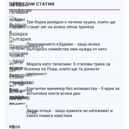
ПОСЛЕДНИ СТАТИИ
Три бързи разядки с печени чушки, които ще
станат хит на всяка лятна трапеза
Приложението еЗдраве - защо всяко
българско семейство има нужда от него
Модата като талисман: 5 стилови трика за
сезона на Лъва, които ще ти донесат
увереност
Елегантен маникюр без излишества - 5 идеи за
изтънчени нокти всеки ден
Летни отоци - защо краката ни натежават и
какво помага наистина