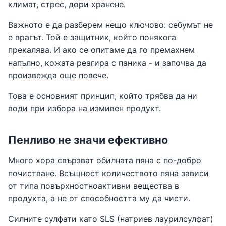
климат, стрес, дори хранене.
Важното е да разберем нещо ключово: себумът не
е врагът. Той е защитник, който понякога
прекалява. И ако се опитаме да го премахнем
напълно, кожата реагира с паника - и започва да
произвежда още повече.
Това е основният принцип, който трябва да ни
води при избора на измивен продукт.
Пенливо не значи ефективно
Много хора свързват обилната пяна с по-добро
почистване. Всъщност количеството пяна зависи
от типа повърхностноактивни вещества в
продукта, а не от способността му да чисти.
Силните сулфати като SLS (натриев лаурилсулфат)