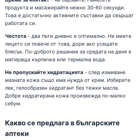
продукта и масажирайте нежно 30-60 секунди.
Това е достатъчно активните съставки да свършат
работата си.
Честота
- два пъти дневно е оптимално. Не миете
лицето си повече от това, дори ако усещате
блясък. По-доброто решение за средата на деня е
матираща кърпичка или термална вода.
Не пропускайте хидратацията
- след измиване
мазната кожа също има нужда от крем. Изберете
лек, гелообразен хидратант без тежки масла.
Добре хидратирана кожа произвежда по-малко
себум.
Какво се предлага в българските
аптеки