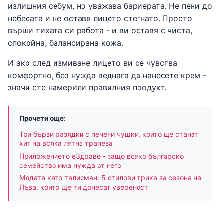
излишния себум, но уважава бариерата. Не пени до
небесата и не оставя лицето стегнато. Просто
върши тихата си работа - и ви оставя с чиста,
спокойна, балансирана кожа.
И ако след измиване лицето ви се чувства
комфортно, без нужда веднага да нанесете крем -
значи сте намерили правилния продукт.
Прочети още:
Три бързи разядки с печени чушки, които ще станат
хит на всяка лятна трапеза
Приложението еЗдраве - защо всяко българско
семейство има нужда от него
Модата като талисман: 5 стилови трика за сезона на
Лъва, които ще ти донесат увереност