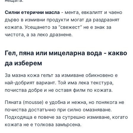
нещата.
Силни етерични масла
- мента, евкалипт и чаено
дърво в измивни продукти могат да раздразнят
кожата. Усещането за “свежест” не е знак за
чистота, а за леко дразнене.
Гел, пяна или мицеларна вода - какво
да изберем
За мазна кожа гелът за измиване обикновено е
най-добрият вариант. Той има лека текстура,
почиства добре и не оставя филм по кожата.
Пяната (mousse) е удобна и нежна, но понякога не
почиства достатъчно при силно омазняване.
Подходяща е повече за сутрешно измиване, когато
кожата не е толкова замърсена.