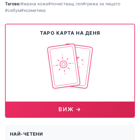
Тагове:
#мазна кожа
#почистващ гел
#грижа за лицето
#себум
#козметика
ТАРО КАРТА НА ДЕНЯ
ВИЖ →
НАЙ-ЧЕТЕНИ