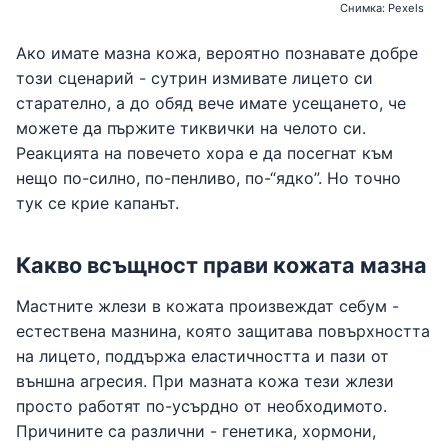
Снимка: Pexels
Ако имате мазна кожа, вероятно познавате добре
този сценарий - сутрин измивате лицето си
старателно, а до обяд вече имате усещането, че
можете да пържите тиквички на челото си.
Реакцията на повечето хора е да посегнат към
нещо по-силно, по-пенливо, по-“ядко”. Но точно
тук се крие капанът.
Какво всъщност прави кожата мазна
Мастните жлези в кожата произвеждат себум -
естествена мазнина, която защитава повърхността
на лицето, поддържа еластичността и пази от
външна агресия. При мазната кожа тези жлези
просто работят по-усърдно от необходимото.
Причините са различни - генетика, хормони,