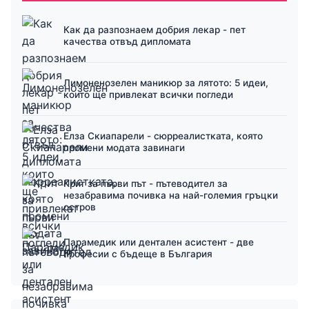
Как да разпознаем добрия лекар - пет
качества отвъд дипломата
Лимоненозелен маникюр за лятото: 5 идеи,
които ще привлекат всички погледи
Елза Скиапарели - сюрреалистката, която
промени модата завинаги
Крит за първи път - пътеводител за
незабравима почивка на най-големия гръцки
остров
Парамедик или дентален асистент - две
професии с бъдеще в България