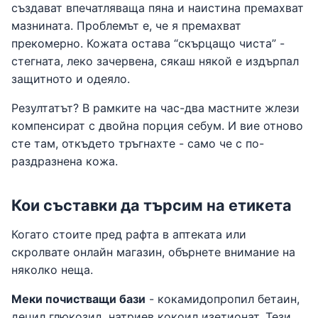
създават впечатляваща пяна и наистина премахват
мазнината. Проблемът е, че я премахват
прекомерно. Кожата остава “скърцащо чиста” -
стегната, леко зачервена, сякаш някой е издърпал
защитното и одеяло.
Резултатът? В рамките на час-два мастните жлези
компенсират с двойна порция себум. И вие отново
сте там, откъдето тръгнахте - само че с по-
раздразнена кожа.
Кои съставки да търсим на етикета
Когато стоите пред рафта в аптеката или
скролвате онлайн магазин, обърнете внимание на
няколко неща.
Меки почистващи бази
- кокамидопропил бетаин,
децил глюкозид, натриев кокоил изетионат. Тези