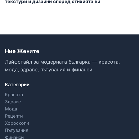
текстури и дизайни според стихията ви
Ние Жените
Лайфстайл за модерната българка — красота,
мода, здраве, пътувания и финанси.
Категории
Красота
Здраве
Мода
Рецепти
Хороскопи
Пътувания
Финанси