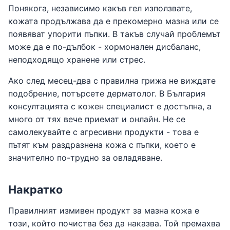
Понякога, независимо какъв гел използвате,
кожата продължава да е прекомерно мазна или се
появяват упорити пъпки. В такъв случай проблемът
може да е по-дълбок - хормонален дисбаланс,
неподходящо хранене или стрес.
Ако след месец-два с правилна грижа не виждате
подобрение, потърсете дерматолог. В България
консултацията с кожен специалист е достъпна, а
много от тях вече приемат и онлайн. Не се
самолекувайте с агресивни продукти - това е
пътят към раздразнена кожа с пъпки, което е
значително по-трудно за овладяване.
Накратко
Правилният измивен продукт за мазна кожа е
този, който почиства без да наказва. Той премахва