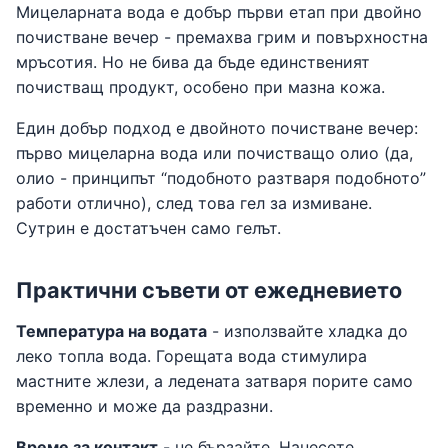
Мицеларната вода е добър първи етап при двойно
почистване вечер - премахва грим и повърхностна
мръсотия. Но не бива да бъде единственият
почистващ продукт, особено при мазна кожа.
Един добър подход е двойното почистване вечер:
първо мицеларна вода или почистващо олио (да,
олио - принципът “подобното разтваря подобното”
работи отлично), след това гел за измиване.
Сутрин е достатъчен само гелът.
Практични съвети от ежедневието
Температура на водата
- използвайте хладка до
леко топла вода. Горещата вода стимулира
мастните жлези, а ледената затваря порите само
временно и може да раздразни.
Време за контакт
- не бързайте. Нанесете