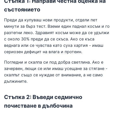
Стъпка 1: Направи честна оценка на
състоянието
Преди да купуваш нови продукти, отдели пет
минути за бърз тест. Вземи един паднал косъм и го
разтегни леко. Здравият косъм може да се удължи
с около 30% преди да се скъса. Ако се къса
веднага или се чувства като суха хартия - имаш
сериозен дефицит на влага и протеин.
Погледни и скалпа си под добра светлина. Ако е
зачервен, лющи се или имаш усещане за стягане -
скалпът също се нуждае от внимание, а не само
дължините.
Стъпка 2: Въведи седмично
почистване в дълбочина