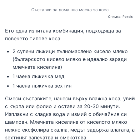
Съставки за домашна маска за коса
Снимка: Pexels
Ето една изпитана комбинация, подходяща за
повечето типове коса:
2 супени лъжици пълномаслено кисело мляко
(българското кисело мляко е идеално заради
млечната киселина)
1 чаена лъжичка мед
1 чаена лъжичка зехтин
Смеси съставките, нанеси върху влажна коса, увий
с кърпа или фолио и остави за 20-30 минути.
Изплакни с хладка вода и измий с обичайния си
шампоан. Млечната киселина от киселото мляко
нежно ексфолира скалпа, медът задържа влагата, а
зехтинът запечатва и омекотява.