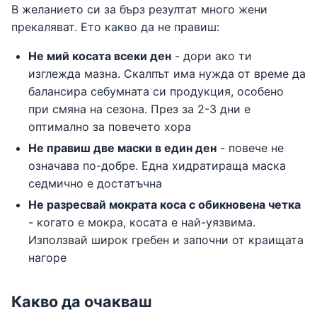
В желанието си за бърз резултат много жени
прекаляват. Ето какво да не правиш:
Не мий косата всеки ден
- дори ако ти
изглежда мазна. Скалпът има нужда от време да
балансира себумната си продукция, особено
при смяна на сезона. През за 2-3 дни е
оптимално за повечето хора
Не правиш две маски в един ден
- повече не
означава по-добре. Една хидратираща маска
седмично е достатъчна
Не разресвай мократа коса с обикновена четка
- когато е мокра, косата е най-уязвима.
Използвай широк гребен и започни от краищата
нагоре
Какво да очакваш