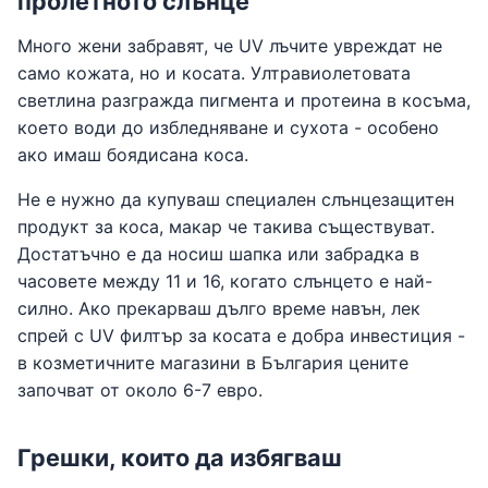
пролетното слънце
Много жени забравят, че UV лъчите увреждат не
само кожата, но и косата. Ултравиолетовата
светлина разгражда пигмента и протеина в косъма,
което води до избледняване и сухота - особено
ако имаш боядисана коса.
Не е нужно да купуваш специален слънцезащитен
продукт за коса, макар че такива съществуват.
Достатъчно е да носиш шапка или забрадка в
часовете между 11 и 16, когато слънцето е най-
силно. Ако прекарваш дълго време навън, лек
спрей с UV филтър за косата е добра инвестиция -
в козметичните магазини в България цените
започват от около 6-7 евро.
Грешки, които да избягваш