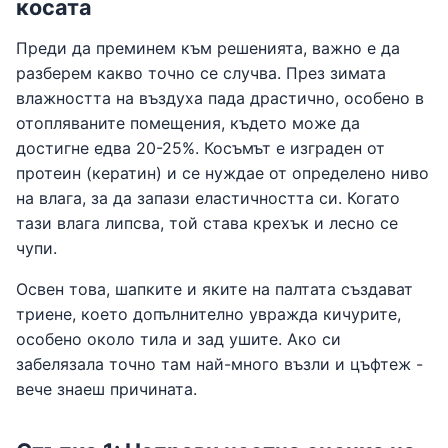
косата
Преди да преминем към решенията, важно е да
разберем какво точно се случва. През зимата
влажността на въздуха пада драстично, особено в
отопляваните помещения, където може да
достигне едва 20-25%. Косъмът е изграден от
протеин (кератин) и се нуждае от определено ниво
на влага, за да запази еластичността си. Когато
тази влага липсва, той става крехък и лесно се
чупи.
Освен това, шапките и яките на палтата създават
триене, което допълнително увражда кичурите,
особено около тила и зад ушите. Ако си
забелязала точно там най-много възли и цъфтеж -
вече знаеш причината.