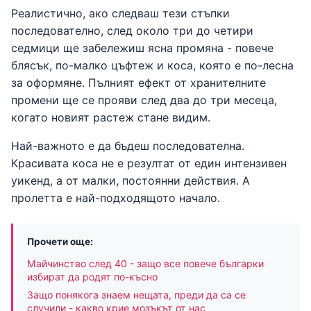
Реалистично, ако следваш тези стъпки
последователно, след около три до четири
седмици ще забележиш ясна промяна - повече
блясък, по-малко цъфтеж и коса, която е по-лесна
за оформяне. Пълният ефект от хранителните
промени ще се прояви след два до три месеца,
когато новият растеж стане видим.
Най-важното е да бъдеш последователна.
Красивата коса не е резултат от един интензивен
уикенд, а от малки, постоянни действия. А
пролетта е най-подходящото начало.
Прочети още:
Майчинство след 40 - защо все повече българки
избират да родят по-късно
Защо понякога знаем нещата, преди да са се
случили - какво крие мозъкът от нас