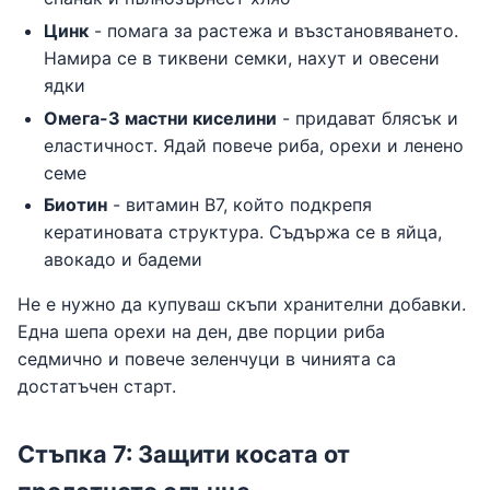
Цинк
- помага за растежа и възстановяването.
Намира се в тиквени семки, нахут и овесени
ядки
Омега-3 мастни киселини
- придават блясък и
еластичност. Ядай повече риба, орехи и ленено
семе
Биотин
- витамин B7, който подкрепя
кератиновата структура. Съдържа се в яйца,
авокадо и бадеми
Не е нужно да купуваш скъпи хранителни добавки.
Една шепа орехи на ден, две порции риба
седмично и повече зеленчуци в чинията са
достатъчен старт.
Стъпка 7: Защити косата от