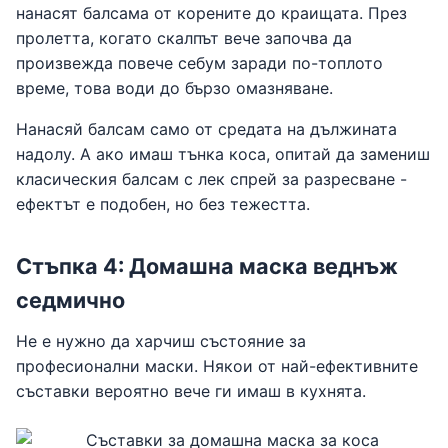
нанасят балсама от корените до краищата. През
пролетта, когато скалпът вече започва да
произвежда повече себум заради по-топлото
време, това води до бързо омазняване.
Нанасяй балсам само от средата на дължината
надолу. А ако имаш тънка коса, опитай да замениш
класическия балсам с лек спрей за разресване -
ефектът е подобен, но без тежестта.
Стъпка 4: Домашна маска веднъж
седмично
Не е нужно да харчиш състояние за
професионални маски. Някои от най-ефективните
съставки вероятно вече ги имаш в кухнята.