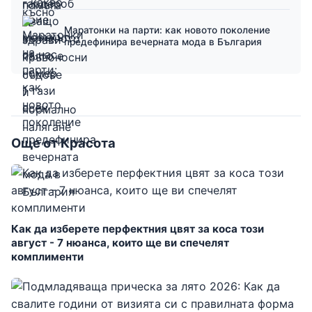
Маратонки на парти: как новото поколение
предефинира вечерната мода в България
Още от Красота
Как да изберете перфектния цвят за коса този
август - 7 нюанса, които ще ви спечелят
комплименти