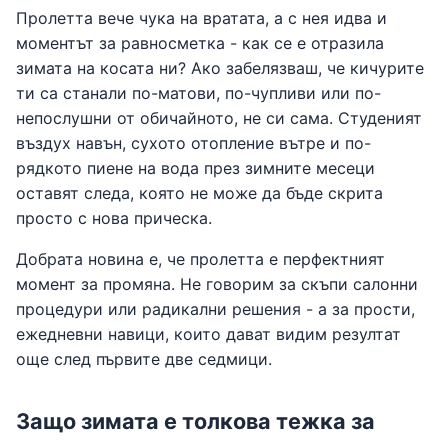
Пролетта вече чука на вратата, а с нея идва и
моментът за равносметка - как се е отразила
зимата на косата ни? Ако забелязваш, че кичурите
ти са станали по-матови, по-чупливи или по-
непослушни от обичайното, не си сама. Студеният
въздух навън, сухото отопление вътре и по-
рядкото пиене на вода през зимните месеци
оставят следа, която не може да бъде скрита
просто с нова прическа.
Добрата новина е, че пролетта е перфектният
момент за промяна. Не говорим за скъпи салонни
процедури или радикални решения - а за прости,
ежедневни навици, които дават видим резултат
още след първите две седмици.
Защо зимата е толкова тежка за