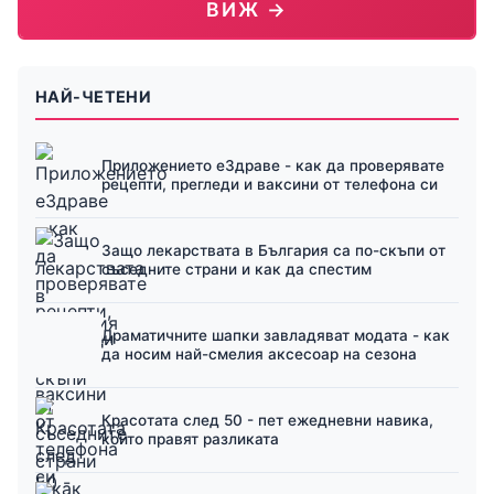
ВИЖ →
НАЙ-ЧЕТЕНИ
Приложението еЗдраве - как да проверявате
рецепти, прегледи и ваксини от телефона си
Защо лекарствата в България са по-скъпи от
съседните страни и как да спестим
Драматичните шапки завладяват модата - как
да носим най-смелия аксесоар на сезона
Красотата след 50 - пет ежедневни навика,
които правят разликата