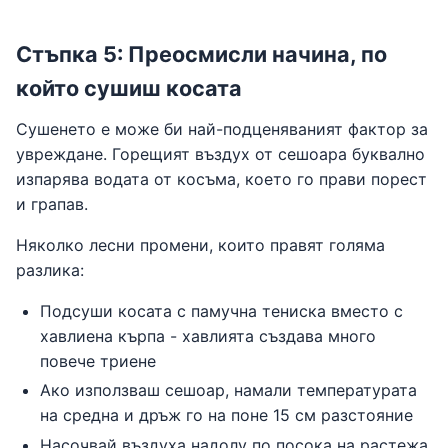
Стъпка 5: Преосмисли начина, по
който сушиш косата
Сушенето е може би най-подценяваният фактор за
увреждане. Горещият въздух от сешоара буквално
изпарява водата от косъма, което го прави порест
и грапав.
Няколко лесни промени, които правят голяма
разлика:
Подсуши косата с памучна тениска вместо с
хавлиена кърпа - хавлията създава много
повече триене
Ако използваш сешоар, намали температурата
на средна и дръж го на поне 15 см разстояние
Насочвай въздуха надолу по посока на растежа