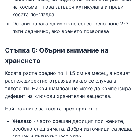
на косъма - това затваря кутикулата и прави
косата по-гладка
Остави косата да изсъхне естествено поне 2-3
пъти седмично, ако времето позволява
Стъпка 6: Обърни внимание на
храненето
Косата расте средно по 1-1.5 см на месец, а новият
растеж директно отразява какво се случва в
тялото ти. Никой шампоан не може да компенсира
дефицит на ключови хранителни вещества.
Най-важните за косата през пролетта:
Желязо
- часто срещан дефицит при жените,
особено след зимата. Добри източници са леща,
спанак и пълнозърнест хляб