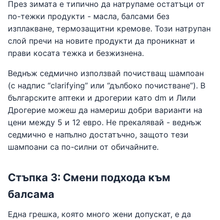
През зимата е типично да натрупаме остатъци от
по-тежки продукти - масла, балсами без
изплакване, термозащитни кремове. Този натрупан
слой пречи на новите продукти да проникнат и
прави косата тежка и безжизнена.
Веднъж седмично използвай почистващ шампоан
(с надпис “clarifying” или “дълбоко почистване”). В
българските аптеки и дрогерии като dm и Лили
Дрогерие можеш да намериш добри варианти на
цени между 5 и 12 евро. Не прекалявай - веднъж
седмично е напълно достатъчно, защото тези
шампоани са по-силни от обичайните.
Стъпка 3: Смени подхода към
балсама
Една грешка, която много жени допускат, е да