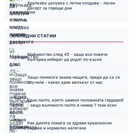
Хрупкава целувка с летни плодове - лесен
десерт за горещи дни
ПОСЛЕДНИ СТАТИИ
Майчинство след 40 - защо все повече
българки избират да родят по-късно
Защо понякога знаем нещата, преди да са се
случили - какво крие мозъкът от нас
Едно палто, което заменя половината гардероб
- защо вълненото палто е номер 1 тази есен
Как динята помага за здрави кръвоносни
съдове и нормално налягане