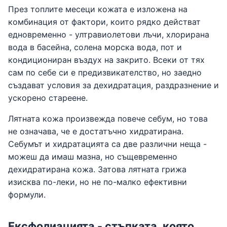
През топлите месеци кожата е изложена на
комбинация от фактори, които рядко действат
едновременно - ултравиолетови лъчи, хлорирана
вода в басейна, солена морска вода, пот и
кондициониран въздух на закрито. Всеки от тях
сам по себе си е предизвикателство, но заедно
създават условия за дехидратация, раздразнение и
ускорено стареене.
Лятната кожа произвежда повече себум, но това
не означава, че е достатъчно хидратирана.
Себумът и хидратацията са две различни неща -
можеш да имаш мазна, но същевременно
дехидратирана кожа. Затова лятната грижа
изисква по-леки, но не по-малко ефективни
формули.
Ексфолиацията - стъпката, която