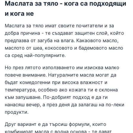
Маслата за тяло - кога са подходящи
и кога не
Маслата за тяло имат своите почитатели и за
добра причина - те създават защитен слой, който
предпазва от загуба на влага. Какаовото масло,
маслото от шеа, кокосовото и бадемовото масло
са сред най-популярните.
Но през лятото използването им изисква малко
повече внимание. Натуралните масла могат да
бъдат комедогенни при висока влажност и
температура, особено ако кожата ти е склонна
към запушване. По-добрият подход е да ги
нанасяш вечер, а през деня да залагаш на по-леки
продукти.
Друг вариант е да търсиш формули, които
комбинират масла с водна основа - те дават