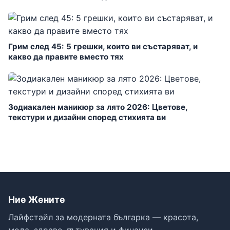
Грим след 45: 5 грешки, които ви състаряват, и
какво да правите вместо тях
Зодиакален маникюр за лято 2026: Цветове,
текстури и дизайни според стихията ви
Ние Жените
Лайфстайл за модерната българка — красота,
мода, здраве, пътувания и финанси.