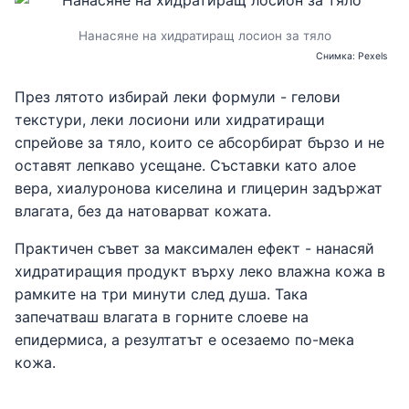
Нанасяне на хидратиращ лосион за тяло
Снимка: Pexels
През лятото избирай леки формули - гелови
текстури, леки лосиони или хидратиращи
спрейове за тяло, които се абсорбират бързо и не
оставят лепкаво усещане. Съставки като алое
вера, хиалуронова киселина и глицерин задържат
влагата, без да натоварват кожата.
Практичен съвет за максимален ефект - нанасяй
хидратиращия продукт върху леко влажна кожа в
рамките на три минути след душа. Така
запечатваш влагата в горните слоеве на
епидермиса, а резултатът е осезаемо по-мека
кожа.