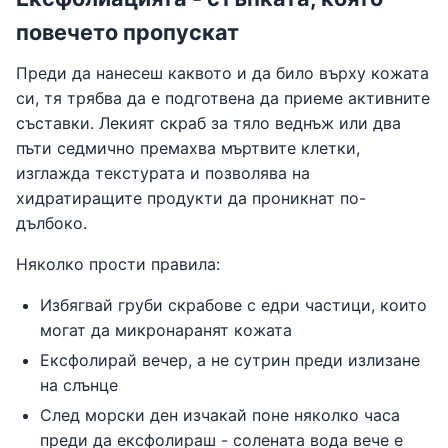
повечето пропускат
Преди да нанесеш каквото и да било върху кожата
си, тя трябва да е подготвена да приеме активните
съставки. Лекият скраб за тяло веднъж или два
пъти седмично премахва мъртвите клетки,
изглажда текстурата и позволява на
хидратиращите продукти да проникнат по-
дълбоко.
Няколко прости правила:
Избягвай груби скрабове с едри частици, които
могат да микронаранят кожата
Ексфолирай вечер, а не сутрин преди излизане
на слънце
След морски ден изчакай поне няколко часа
преди да ексфолираш - солената вода вече е