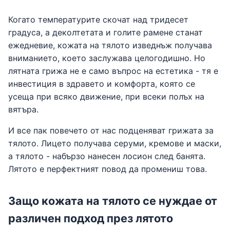
Когато температурите скочат над тридесет
градуса, а деколтетата и голите рамене станат
ежедневие, кожата на тялото изведнъж получава
вниманието, което заслужава целогодишно. Но
лятната грижа не е само въпрос на естетика - тя е
инвестиция в здравето и комфорта, която се
усеща при всяко движение, при всеки полъх на
вятъра.
И все пак повечето от нас подценяват грижата за
тялото. Лицето получава серуми, кремове и маски,
а тялото - набързо нанесен лосион след банята.
Лятото е перфектният повод да промениш това.
Защо кожата на тялото се нуждае от
различен подход през лятото