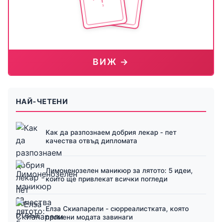
ВИЖ →
НАЙ-ЧЕТЕНИ
Как да разпознаем добрия лекар - пет
качества отвъд дипломата
Лимоненозелен маникюр за лятото: 5 идеи,
които ще привлекат всички погледи
Елза Скиапарели - сюрреалистката, която
промени модата завинаги