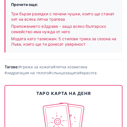
Прочети още:
Три бързи разядки с печени чушки, които ще станат
хит на всяка лятна трапеза
Приложението еЗдраве - защо всяко българско
семейство има нужда от него
Модата като талисман: 5 стилови трика за сезона на
Лъва, които ще ти донесат увереност
Тагове:
#грижа за кожата
#лятна козметика
#хидратация на тялото
#слънцезащита
#красота
ТАРО КАРТА НА ДЕНЯ