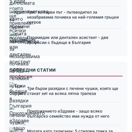
Крит за първи път - пътеводител за
незабравима почивка на най-големия гръцки
остров
Парамедик или дентален асистент - две
професии с бъдеще в България
ПОСЛЕДНИ СТАТИИ
Три бързи разядки с печени чушки, които ще
станат хит на всяка лятна трапеза
Приложението еЗдраве - защо всяко
българско семейство има нужда от него
Модата като талисман: 5 стилови трика за