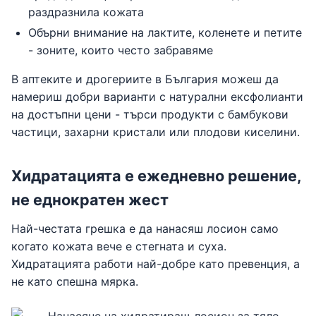
раздразнила кожата
Обърни внимание на лактите, коленете и петите
- зоните, които често забравяме
В аптеките и дрогериите в България можеш да
намериш добри варианти с натурални ексфолианти
на достъпни цени - търси продукти с бамбукови
частици, захарни кристали или плодови киселини.
Хидратацията е ежедневно решение,
не еднократен жест
Най-честата грешка е да нанасяш лосион само
когато кожата вече е стегната и суха.
Хидратацията работи най-добре като превенция, а
не като спешна мярка.