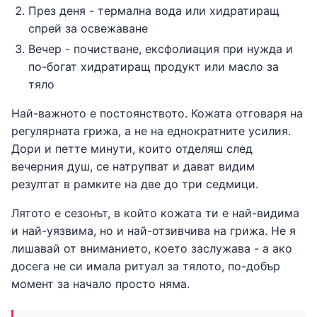
През деня - термална вода или хидратиращ
спрей за освежаване
Вечер - почистване, ексфолиация при нужда и
по-богат хидратиращ продукт или масло за
тяло
Най-важното е постоянството. Кожата отговаря на
регулярната грижа, а не на еднократните усилия.
Дори и петте минути, които отделяш след
вечерния душ, се натрупват и дават видим
резултат в рамките на две до три седмици.
Лятото е сезонът, в който кожата ти е най-видима
и най-уязвима, но и най-отзивчива на грижа. Не я
лишавай от вниманието, което заслужава - а ако
досега не си имала ритуал за тялото, по-добър
момент за начало просто няма.