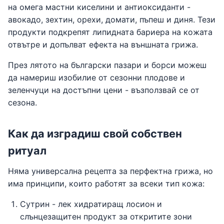
на омега мастни киселини и антиоксиданти -
авокадо, зехтин, орехи, домати, пъпеш и диня. Тези
продукти подкрепят липидната бариера на кожата
отвътре и допълват ефекта на външната грижа.
През лятото на български пазари и борси можеш
да намериш изобилие от сезонни плодове и
зеленчуци на достъпни цени - възползвай се от
сезона.
Как да изградиш свой собствен
ритуал
Няма универсална рецепта за перфектна грижа, но
има принципи, които работят за всеки тип кожа:
Сутрин - лек хидратиращ лосион и
слънцезащитен продукт за откритите зони