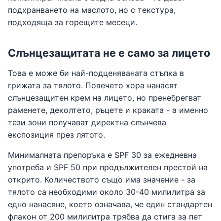
подхранването на маслото, но с текстура,
подходяща за горещите месеци.
Слънцезащитата не е само за лицето
Това е може би най-подценяваната стъпка в
грижата за тялото. Повечето хора нанасят
слънцезащитен крем на лицето, но пренебрегват
раменете, деколтето, ръцете и краката - а именно
тези зони получават директна слънчева
експозиция през лятото.
Минималната препоръка е SPF 30 за ежедневна
употреба и SPF 50 при продължителен престой на
открито. Количеството също има значение - за
тялото са необходими около 30-40 милилитра за
едно нанасяне, което означава, че един стандартен
флакон от 200 милилитра трябва да стига за пет