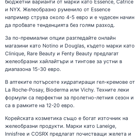
бюджетни варианти от марки като Essence, Catrice
и NYX. Желеобразно руменило от Essence
например струва около 4-5 евро и е чудесен начин
да пробвате тенденцията без голям разход.
За по-премиални опции разгледайте онлайн
магазини като Notino и Douglas, където марки като
Clinique, Rare Beauty и Fenty Beauty предлагат
желеобразни хайлайтъри и тинтове за устни в
диапазона 15-30 евро.
В аптеките потърсете хидратиращи гел-кремове от
La Roche-Posay, Bioderma или Vichy. Техните леки
формули са перфектни за пролетно-летния сезон и
са в рамките на 12-20 евро.
Корейската козметика също е богат източник на
желеобразни продукти. Марки като Laneige,
Innisfree и COSRX предлагат почистващи желета и