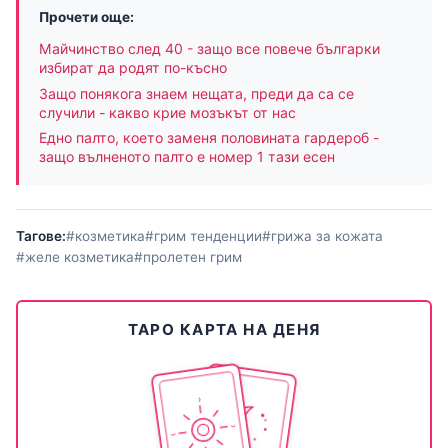
Прочети още:
Майчинство след 40 - защо все повече българки
избират да родят по-късно
Защо понякога знаем нещата, преди да са се
случили - какво крие мозъкът от нас
Едно палто, което заменя половината гардероб -
защо вълненото палто е номер 1 тази есен
Тагове:
#козметика
#грим тенденции
#грижа за кожата
#желе козметика
#пролетен грим
ТАРО КАРТА НА ДЕНЯ