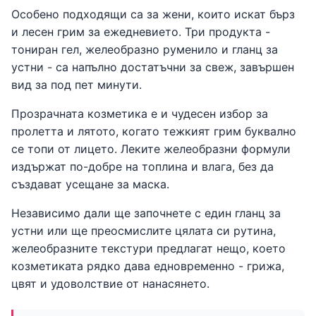
Особено подходящи са за жени, които искат бърз
и лесен грим за ежедневието. Три продукта -
тониран гел, желеобразно руменило и гланц за
устни - са напълно достатъчни за свеж, завършен
вид за под пет минути.
Прозрачната козметика е и чудесен избор за
пролетта и лятото, когато тежкият грим буквално
се топи от лицето. Леките желеобразни формули
издържат по-добре на топлина и влага, без да
създават усещане за маска.
Независимо дали ще започнете с един гланц за
устни или ще преосмислите цялата си рутина,
желеобразните текстури предлагат нещо, което
козметиката рядко дава едновременно - грижа,
цвят и удоволствие от нанасянето.