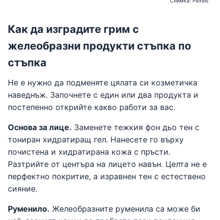
Снимка: Pexels
Как да изградите грим с
желеобразни продукти стъпка по
стъпка
Не е нужно да подменяте цялата си козметичка
наведнъж. Започнете с един или два продукта и
постепенно открийте какво работи за вас.
Основа за лице.
Заменете тежкия фон дьо тен с
тониран хидратиращ гел. Нанесете го върху
почистена и хидратирана кожа с пръсти.
Разтрийте от центъра на лицето навън. Целта не е
перфектно покритие, а изравнен тен с естествено
сияние.
Руменило.
Желеобразните руменила са може би