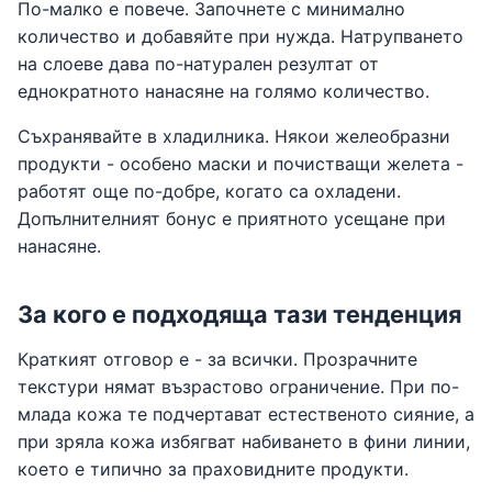
По-малко е повече. Започнете с минимално
количество и добавяйте при нужда. Натрупването
на слоеве дава по-натурален резултат от
еднократното нанасяне на голямо количество.
Съхранявайте в хладилника. Някои желеобразни
продукти - особено маски и почистващи желета -
работят още по-добре, когато са охладени.
Допълнителният бонус е приятното усещане при
нанасяне.
За кого е подходяща тази тенденция
Краткият отговор е - за всички. Прозрачните
текстури нямат възрастово ограничение. При по-
млада кожа те подчертават естественото сияние, а
при зряла кожа избягват набиването в фини линии,
което е типично за праховидните продукти.