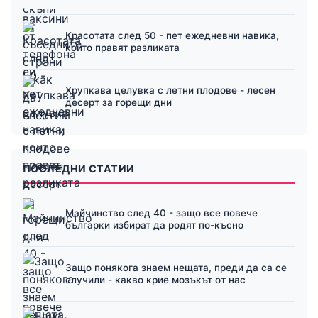
Красотата след 50 - пет ежедневни навика,
които правят разликата
Хрупкава целувка с летни плодове - лесен
десерт за горещи дни
ПОСЛЕДНИ СТАТИИ
Майчинство след 40 - защо все повече
българки избират да родят по-късно
Защо понякога знаем нещата, преди да са се
случили - какво крие мозъкът от нас