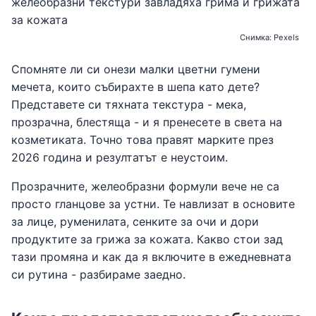
Снимка: Pexels
Спомняте ли си онези малки цветни гумени
мечета, които събирахте в шепа като дете?
Представете си тяхната текстура - мека,
прозрачна, блестяща - и я пренесете в света на
козметиката. Точно това правят марките през
2026 година и резултатът е неустоим.
Прозрачните, желеобразни формули вече не са
просто гланцове за устни. Те навлизат в основите
за лице, руменилата, сенките за очи и дори
продуктите за грижа за кожата. Какво стои зад
тази промяна и как да я включите в ежедневната
си рутина - разбираме заедно.