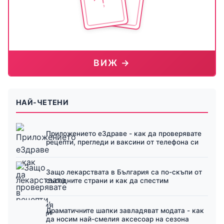
ВИЖ →
НАЙ-ЧЕТЕНИ
Приложението еЗдраве - как да проверявате
рецепти, прегледи и ваксини от телефона си
Защо лекарствата в България са по-скъпи от
съседните страни и как да спестим
Драматичните шапки завладяват модата - как
да носим най-смелия аксесоар на сезона