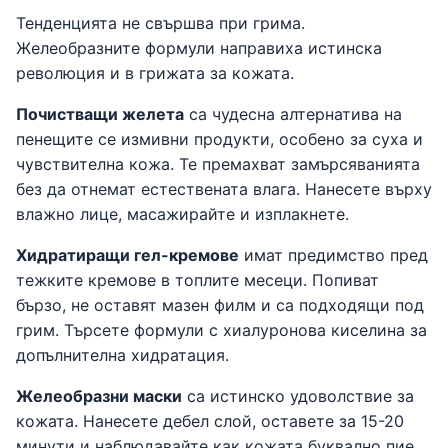
Тенденцията не свършва при грима.
Желеобразните формули направиха истинска
революция и в грижата за кожата.
Почистващи желета
са чудесна алтернатива на
пенещите се измивни продукти, особено за суха и
чувствителна кожа. Те премахват замърсяванията
без да отнемат естествената влага. Нанесете върху
влажно лице, масажирайте и изплакнете.
Хидратиращи гел-кремове
имат предимство пред
тежките кремове в топлите месеци. Попиват
бързо, не оставят мазен филм и са подходящи под
грим. Търсете формули с хиалуронова киселина за
допълнителна хидратация.
Желеобразни маски
са истинско удоволствие за
кожата. Нанесете дебел слой, оставете за 15-20
минути и наблюдавайте как кожата буквално пие