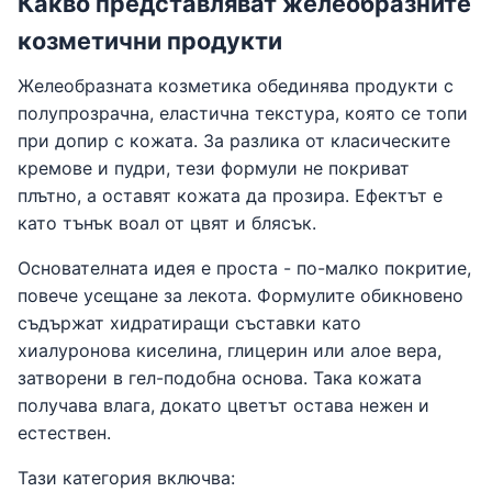
Какво представляват желеобразните
козметични продукти
Желеобразната козметика обединява продукти с
полупрозрачна, еластична текстура, която се топи
при допир с кожата. За разлика от класическите
кремове и пудри, тези формули не покриват
плътно, а оставят кожата да прозира. Ефектът е
като тънък воал от цвят и блясък.
Основателната идея е проста - по-малко покритие,
повече усещане за лекота. Формулите обикновено
съдържат хидратиращи съставки като
хиалуронова киселина, глицерин или алое вера,
затворени в гел-подобна основа. Така кожата
получава влага, докато цветът остава нежен и
естествен.
Тази категория включва: