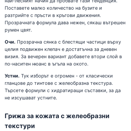
най-лесният начин да пробвате тази тенденция.
Поставете малко количество на бузите и
разтрийте с пръсти в кръгови движения.
Прозрачната формула дава нежен, сякаш вътрешен
румен цвят.
Очи.
Прозрачна сянка с блестящи частици върху
целия подвижен клепач е достатъчна за дневен
визия. За вечерен вариант добавете втори слой в
по-наситен нюанс в ъгъла на окото.
Устни.
Тук изборът е огромен - от класически
гланцове до тинтове с желеобразна текстура.
Търсете формули с хидратиращи съставки, за да
не изсушават устните.
Грижа за кожата с желеобразни
текстури