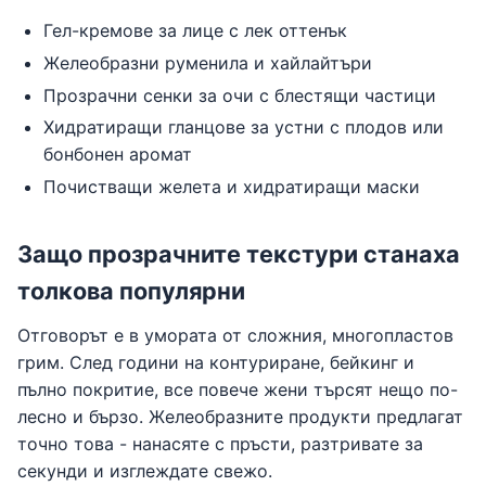
Гел-кремове за лице с лек оттенък
Желеобразни руменила и хайлайтъри
Прозрачни сенки за очи с блестящи частици
Хидратиращи гланцове за устни с плодов или
бонбонен аромат
Почистващи желета и хидратиращи маски
Защо прозрачните текстури станаха
толкова популярни
Отговорът е в умората от сложния, многопластов
грим. След години на контуриране, бейкинг и
пълно покритие, все повече жени търсят нещо по-
лесно и бързо. Желеобразните продукти предлагат
точно това - нанасяте с пръсти, разтривате за
секунди и изглеждате свежо.