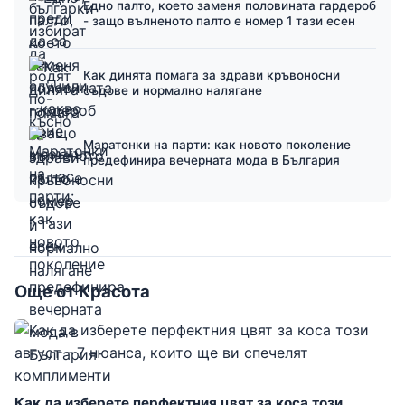
Едно палто, което заменя половината гардероб
- защо вълненото палто е номер 1 тази есен
Как динята помага за здрави кръвоносни
съдове и нормално налягане
Маратонки на парти: как новото поколение
предефинира вечерната мода в България
Още от Красота
Как да изберете перфектния цвят за коса този