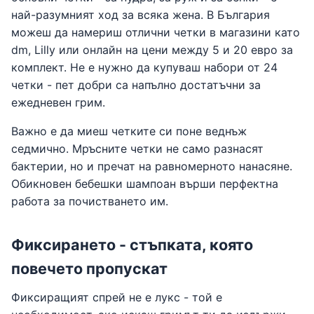
най-разумният ход за всяка жена. В България
можеш да намериш отлични четки в магазини като
dm, Lilly или онлайн на цени между 5 и 20 евро за
комплект. Не е нужно да купуваш набори от 24
четки - пет добри са напълно достатъчни за
ежедневен грим.
Важно е да миеш четките си поне веднъж
седмично. Мръсните четки не само разнасят
бактерии, но и пречат на равномерното нанасяне.
Обикновен бебешки шампоан върши перфектна
работа за почистването им.
Фиксирането - стъпката, която
повечето пропускат
Фиксиращият спрей не е лукс - той е