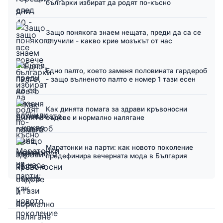
българки избират да родят по-късно
Защо понякога знаем нещата, преди да са се
случили - какво крие мозъкът от нас
Едно палто, което заменя половината гардероб
- защо вълненото палто е номер 1 тази есен
Как динята помага за здрави кръвоносни
съдове и нормално налягане
Маратонки на парти: как новото поколение
предефинира вечерната мода в България