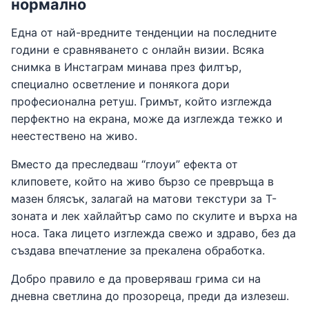
нормално
Една от най-вредните тенденции на последните
години е сравняването с онлайн визии. Всяка
снимка в Инстаграм минава през филтър,
специално осветление и понякога дори
професионална ретуш. Гримът, който изглежда
перфектно на екрана, може да изглежда тежко и
неестествено на живо.
Вместо да преследваш “глоуи” ефекта от
клиповете, който на живо бързо се превръща в
мазен блясък, залагай на матови текстури за Т-
зоната и лек хайлайтър само по скулите и върха на
носа. Така лицето изглежда свежо и здраво, без да
създава впечатление за прекалена обработка.
Добро правило е да проверяваш грима си на
дневна светлина до прозореца, преди да излезеш.