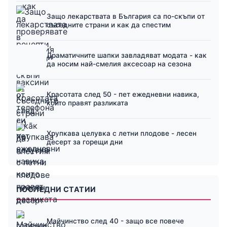
Защо лекарствата в България са по-скъпи от
съседните страни и как да спестим
Драматичните шапки завладяват модата - как
да носим най-смелия аксесоар на сезона
Красотата след 50 - пет ежедневни навика,
които правят разликата
Хрупкава целувка с летни плодове - лесен
десерт за горещи дни
ПОСЛЕДНИ СТАТИИ
Майчинство след 40 - защо все повече