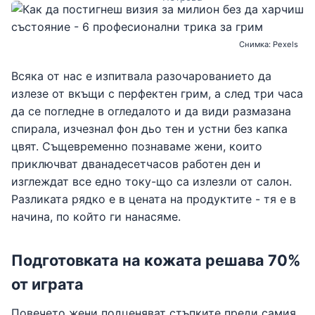
Снимка: Pexels
Всяка от нас е изпитвала разочарованието да
излезе от вкъщи с перфектен грим, а след три часа
да се погледне в огледалото и да види размазана
спирала, изчезнал фон дьо тен и устни без капка
цвят. Същевременно познаваме жени, които
приключват дванадесетчасов работен ден и
изглеждат все едно току-що са излезли от салон.
Разликата рядко е в цената на продуктите - тя е в
начина, по който ги нанасяме.
Подготовката на кожата решава 70%
от играта
Повечето жени подценяват стъпките преди самия