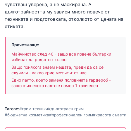
чувстваш уверена, а не маскирана. А
дълготрайността му зависи много повече от
техниката и подготовката, отколкото от цената на
етикета.
Прочети още:
Майчинство след 40 - защо все повече българки
избират да родят по-късно
Защо понякога знаем нещата, преди да са се
случили - какво крие мозъкът от нас
Едно палто, което заменя половината гардероб -
защо вълненото палто е номер 1 тази есен
Тагове:
#грим техники
#дълготраен грим
#бюджетна козметика
#професионален грим
#красота съвети