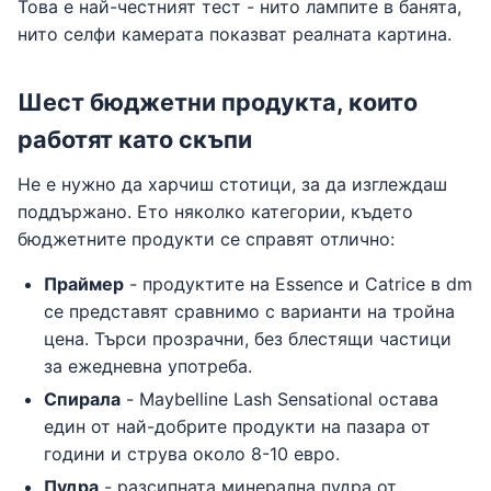
Това е най-честният тест - нито лампите в банята,
нито селфи камерата показват реалната картина.
Шест бюджетни продукта, които
работят като скъпи
Не е нужно да харчиш стотици, за да изглеждаш
поддържано. Ето няколко категории, където
бюджетните продукти се справят отлично:
Праймер
- продуктите на Essence и Catrice в dm
се представят сравнимо с варианти на тройна
цена. Търси прозрачни, без блестящи частици
за ежедневна употреба.
Спирала
- Maybelline Lash Sensational остава
един от най-добрите продукти на пазара от
години и струва около 8-10 евро.
Пудра
- разсипната минерална пудра от