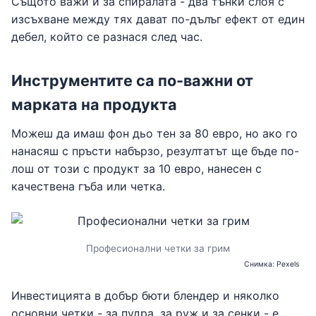
Същото важи и за спиралата - два тънки слоя с
изсъхване между тях дават по-дълъг ефект от един
дебел, който се разнася след час.
Инструментите са по-важни от
марката на продукта
Можеш да имаш фон дьо тен за 80 евро, но ако го
нанасяш с пръсти набързо, резултатът ще бъде по-
лош от този с продукт за 10 евро, нанесен с
качествена гъба или четка.
Професионални четки за грим
Снимка: Pexels
Инвестицията в добър бюти блендер и няколко
основни четки - за пудра, за руж и за сенки - е