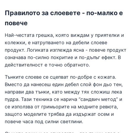
Правилото за слоевете - по-малко е
повече
Най-честата грешка, която виждам у приятелки и
колежки, е натрупването на дебели слоеве
продукт. Логиката изглежда ясна - повече продукт
означава по-силно покритие и по-дълъг ефект. В
действителност е точно обратното.
Тънките слоеве се сцепват по-добре с кожата.
Вместо да нанесеш един дебел слой фон дьо тен,
направи два тънки, като между тях сложиш лека
пудра. Тази техника се нарича “сандвич метод” и
се използва от гримьорите на модните ревюта,
защото моделите трябва да издържат осем и
повече часа под силни светлини.