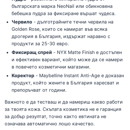
българската марка NeoNail или обикновена
бебешка пудра за фиксиране вършат чудеса.
Червило
- дълготрайните течни червила на
Golden Rose, които се намират във всяка
дрогерия в България, издържат наравно с
продукти за 25-30 евро.
Фиксиращ спрей
- NYX Matte Finish е достъпен
и ефективен вариант, който може да се намери
в повечето козметични магазини.
Коректор
- Maybelline Instant Anti-Age е доказан
продукт, който жените в България харесват и
препоръчват от години.
Важното е да тестваш и да намериш какво работи
за твоята кожа. Скъпата козметика не е гаранция
за добър резултат, точно както евтината не
означава автоматично лошо качество.