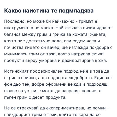
Какво наистина те подмладява
Последно, но може би най-важно - гримът е
инструмент, а не маска. Най-скъпата визия идва от
баланса между грим и грижа за кожата. Жената,
която пие достатъчно вода, спи седем часа и
почиства лицето си вечер, ще изглежда по-добре с
минимален грим от тази, която натрупва скъпи
продукти върху уморена и дехидратирана кожа.
Истинският професионален подход не е в това да
скриеш всичко, а да подчертаеш доброто. Един лек
фон дьо тен, добре оформени вежди и подходящ
нюанс на устните могат да направят повече от
пълен грим с десет продукта.
Не се страхувай да експериментираш, но помни -
най-добрият грим е този, който те кара да се