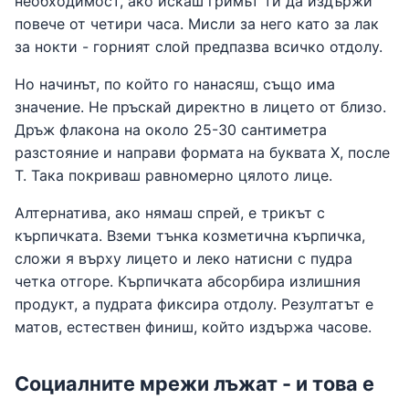
необходимост, ако искаш гримът ти да издържи
повече от четири часа. Мисли за него като за лак
за нокти - горният слой предпазва всичко отдолу.
Но начинът, по който го нанасяш, също има
значение. Не пръскай директно в лицето от близо.
Дръж флакона на около 25-30 сантиметра
разстояние и направи формата на буквата Х, после
Т. Така покриваш равномерно цялото лице.
Алтернатива, ако нямаш спрей, е трикът с
кърпичката. Вземи тънка козметична кърпичка,
сложи я върху лицето и леко натисни с пудра
четка отгоре. Кърпичката абсорбира излишния
продукт, а пудрата фиксира отдолу. Резултатът е
матов, естествен финиш, който издържа часове.
Социалните мрежи лъжат - и това е