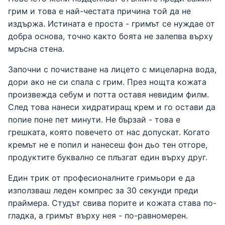
грим и това е най-честата причина той да не
издържа. Истината е проста - гримът се нуждае от
добра основа, точно както боята не залепва върху
мръсна стена.
Започни с почистване на лицето с мицеларна вода,
дори ако не си спала с грим. През нощта кожата
произвежда себум и потта оставя невидим филм.
След това нанеси хидратиращ крем и го остави да
попие поне пет минути. Не бързай - това е
грешката, която повечето от нас допускат. Когато
кремът не е попил и нанесеш фон дьо тен отгоре,
продуктите буквално се плъзгат един върху друг.
Един трик от професионалните гримьори е да
използваш леден компрес за 30 секунди преди
праймера. Студът свива порите и кожата става по-
гладка, а гримът върху нея - по-равномерен.