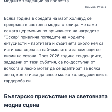
Снимка: Pexels
Всяка година в средата на март Холивуд се
превръща в световна модна столица. Не само
самата церемония по връчването на наградите
“Оскар” привлича погледите на модните
ентусиасти - партитата и събитията около нея са
истинска сцена за най-смелите и запомнящи се
визии на сезона. През 2026 година тенденциите,
зададени от тези събития, са по-достъпни от
всякога и лесно могат да се адаптират за всяка
жена, която иска да внесе малко холивудски шик в
гардероба си.
Българско присъствие на световната
модна сцена