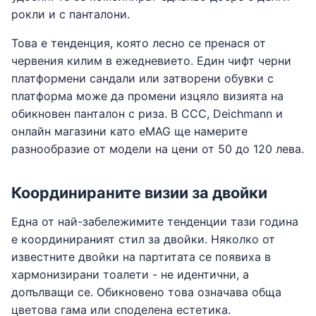
рокли и с панталони.
Това е тенденция, която лесно се пренася от
червения килим в ежедневието. Един чифт черни
платформени сандали или затворени обувки с
платформа може да промени изцяло визията на
обикновен панталон с риза. В CCC, Deichmann и
онлайн магазини като eMAG ще намерите
разнообразие от модели на цени от 50 до 120 лева.
Координираните визии за двойки
Една от най-забележимите тенденции тази година
е координираният стил за двойки. Няколко от
известните двойки на партитата се появиха в
хармонизирани тоалети - не идентични, а
допълващи се. Обикновено това означава обща
цветова гама или споделена естетика.