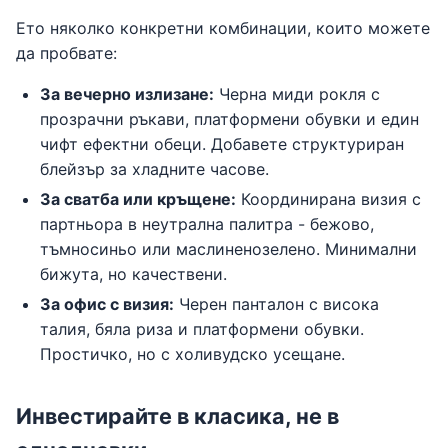
Ето няколко конкретни комбинации, които можете
да пробвате:
За вечерно излизане:
Черна миди рокля с
прозрачни ръкави, платформени обувки и един
чифт ефектни обеци. Добавете структуриран
блейзър за хладните часове.
За сватба или кръщене:
Координирана визия с
партньора в неутрална палитра - бежово,
тъмносиньо или маслиненозелено. Минимални
бижута, но качествени.
За офис с визия:
Черен панталон с висока
талия, бяла риза и платформени обувки.
Простичко, но с холивудско усещане.
Инвестирайте в класика, не в