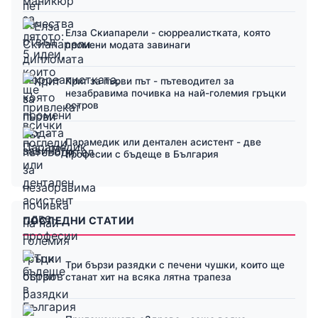
Елза Скиапарели - сюрреалистката, която
промени модата завинаги
Крит за първи път - пътеводител за
незабравима почивка на най-големия гръцки
остров
Парамедик или дентален асистент - две
професии с бъдеще в България
ПОСЛЕДНИ СТАТИИ
Три бързи разядки с печени чушки, които ще
станат хит на всяка лятна трапеза