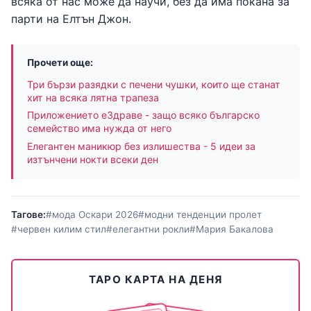
всяка от нас може да научи, без да има покана за
парти на Елтън Джон.
Прочети още:
Три бързи разядки с печени чушки, които ще станат
хит на всяка лятна трапеза
Приложението еЗдраве - защо всяко българско
семейство има нужда от него
Елегантен маникюр без излишества - 5 идеи за
изтънчени нокти всеки ден
Тагове:
#мода Оскари 2026
#модни тенденции пролет
#червен килим стил
#елегантни рокли
#Мария Бакалова
ТАРО КАРТА НА ДЕНЯ