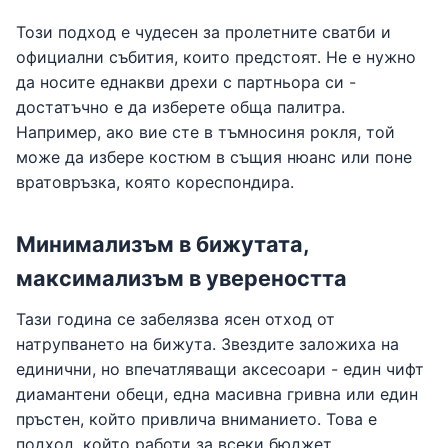
Този подход е чудесен за пролетните сватби и
официални събития, които предстоят. Не е нужно
да носите еднакви дрехи с партньора си -
достатъчно е да изберете обща палитра.
Например, ако вие сте в тъмносиня рокля, той
може да избере костюм в същия нюанс или поне
вратовръзка, която кореспондира.
Минимализъм в бижутата,
максимализъм в увереността
Тази година се забелязва ясен отход от
натрупването на бижута. Звездите заложиха на
единични, но впечатляващи аксесоари - един чифт
диамантени обеци, една масивна гривна или един
пръстен, който привлича вниманието. Това е
подход, който работи за всеки бюджет.