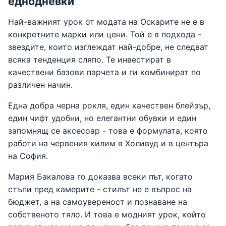
еднодневки
Най-важният урок от модата на Оскарите не е в
конкретните марки или цени. Той е в подхода -
звездите, които изглеждат най-добре, не следват
всяка тенденция сляпо. Те инвестират в
качествени базови парчета и ги комбинират по
различен начин.
Една добра черна рокля, един качествен блейзър,
един чифт удобни, но елегантни обувки и един
запомнящ се аксесоар - това е формулата, която
работи на червения килим в Холивуд и в центъра
на София.
Мария Бакалова го доказва всеки път, когато
стъпи пред камерите - стилът не е въпрос на
бюджет, а на самоувереност и познаване на
собственото тяло. И това е модният урок, който