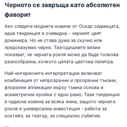
Черното се завръща като абсолютен
фаворит
Ако следите модните новини от Оскар седмицата,
една тенденция е очевидна - черният цвят
доминира. Но не става дума за скучно или
предсказуемо черно. Тазгодишните визии
показват, че черната рокля може да бъде толкова
разнообразна, колкото цялата цветова палитра.
Най-интересните интерпретации включват
комбинация от непрозрачни и прозрачни тъкани,
флорални апликации върху тъмна основа и
асиметрични кройки с едно рамо. Тази тенденция
е чудесна новина за всяка жена, защото черната
рокля е универсална инвестиция - работи за
коктейл, за театър, за специално събитие.