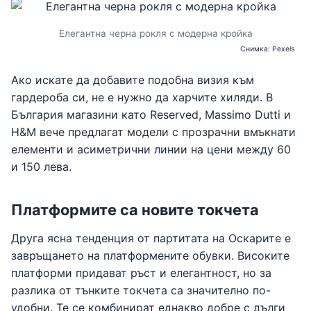
Елегантна черна рокля с модерна кройка
Снимка: Pexels
Ако искате да добавите подобна визия към
гардероба си, не е нужно да харчите хиляди. В
България магазини като Reserved, Massimo Dutti и
H&M вече предлагат модели с прозрачни вмъкнати
елементи и асиметрични линии на цени между 60
и 150 лева.
Платформите са новите токчета
Друга ясна тенденция от партитата на Оскарите е
завръщането на платформените обувки. Високите
платформи придават ръст и елегантност, но за
разлика от тънките токчета са значително по-
удобни. Те се комбинират еднакво добре с дълги