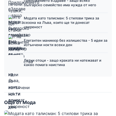
Приложението еЗдраве - защо всяко
българско семейство има нужда от него
Модата като талисман: 5 стилови трика за
сезона на Лъва, които ще ти донесат
увереност
Елегантен маникюр без излишества - 5 идеи за
изтънчени нокти всеки ден
Летни отоци - защо краката ни натежават и
какво помага наистина
Още от Мода