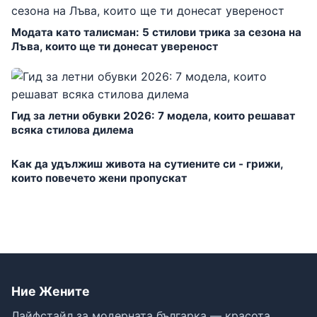
Модата като талисман: 5 стилови трика за сезона на
Лъва, които ще ти донесат увереност
Гид за летни обувки 2026: 7 модела, които решават
всяка стилова дилема
Как да удължиш живота на сутиените си - грижи,
които повечето жени пропускат
Ние Жените
Лайфстайл за модерната българка — красота,