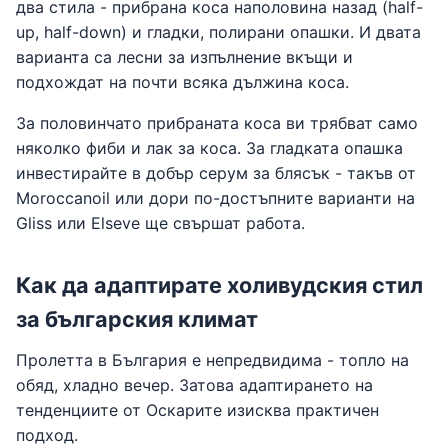
два стила - прибрана коса наполовина назад (half-
up, half-down) и гладки, полирани опашки. И двата
варианта са лесни за изпълнение вкъщи и
подхождат на почти всяка дължина коса.
За половинчато прибраната коса ви трябват само
няколко фиби и лак за коса. За гладката опашка
инвестирайте в добър серум за блясък - такъв от
Moroccanoil или дори по-достъпните варианти на
Gliss или Elseve ще свършат работа.
Как да адаптирате холивудския стил
за българския климат
Пролетта в България е непредвидима - топло на
обяд, хладно вечер. Затова адаптирането на
тенденциите от Оскарите изисква практичен
подход.