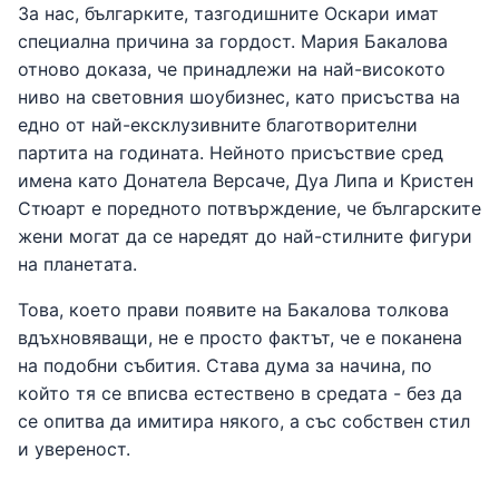
За нас, българките, тазгодишните Оскари имат
специална причина за гордост. Мария Бакалова
отново доказа, че принадлежи на най-високото
ниво на световния шоубизнес, като присъства на
едно от най-ексклузивните благотворителни
партита на годината. Нейното присъствие сред
имена като Донатела Версаче, Дуа Липа и Кристен
Стюарт е поредното потвърждение, че българските
жени могат да се наредят до най-стилните фигури
на планетата.
Това, което прави появите на Бакалова толкова
вдъхновяващи, не е просто фактът, че е поканена
на подобни събития. Става дума за начина, по
който тя се вписва естествено в средата - без да
се опитва да имитира някого, а със собствен стил
и увереност.