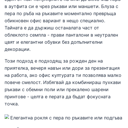
в аутфита си е чрез ръкави или маншети. Блуза с
пера по ръба на ръкавите моментално превръща
обикновен офис вариант в нещо специално.
Тайната е да държиш останалата част от
облеклото семпла - прави панталони в неутрален
цвят и елегантни обувки без допълнителни
декорации.
Този подход е подходящ за рожден ден на
приятелка, вечеря навън или дори за презентация
на работа, ако офис културата ти позволява малко
повече смелост. Избягвай да комбинираш пухкави
ръкави с обемни поли или прекалено шарени
принтове - целта е перата да бъдат фокусната
точка.