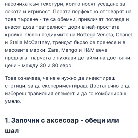
насочиха към текстури, които носят усещане за
лекота и игривост. Перата перфектно отговарят на
това търсене - те са обемни, привличат погледа и
внасят доза театралност дори в най-простата
кройка. Освен подиумите на Bottega Veneta, Chanel
и Stella McCartney, трендът бързо се пренесе и в
масовите марки. Zara, Mango и H&M вече
предлагат парчета с пухкави детайли на достъпни
цени - между 30 и 80 евро.
Това означава, че не е нужно да инвестираш
стотици, за да експериментираш. Достатъчно е да
избереш правилния елемент и да го комбинираш
умело.
1. Започни с аксесоар - обеци или
шал