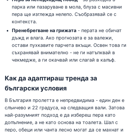
парка или пазаруване в мола, блуза с масивни
пера ще изглежда нелепо. Съобразявай се с
контекста.
Пренебрегване на грижата
- перата не обичат
дъжд и влага. Ако прогнозата е за валежи,
остави пухкавите парчета вкъщи. Освен това ги
съхранявай внимателно - не ги натъпквай в
чекмедже, а ги окачвай или слагай в калъф.
Как да адаптираш тренда за
български условия
В България пролетта е непредвидима - един ден е
слънчево и 22 градуса, на следващия вали. Затова
най-разумният подход е да избереш пера като
допълнение, а не като основа на тоалета. Шал с
перо, обеци или чанта лесно могат да се махнат и