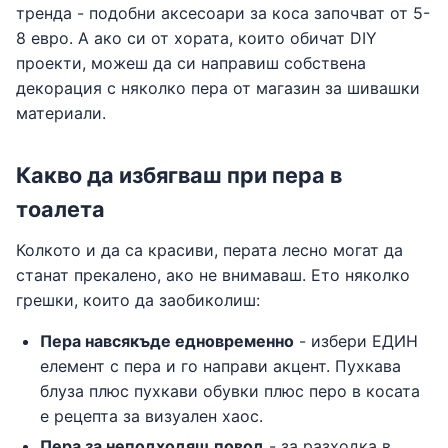
тренда - подобни аксесоари за коса започват от 5-
8 евро. А ако си от хората, които обичат DIY
проекти, можеш да си направиш собствена
декорация с няколко пера от магазин за шивашки
материали.
Какво да избягваш при пера в
тоалета
Колкото и да са красиви, перата лесно могат да
станат прекалено, ако не внимаваш. Ето няколко
грешки, които да заобиколиш:
Пера навсякъде едновременно
- избери ЕДИН
елемент с пера и го направи акцент. Пухкава
блуза плюс пухкави обувки плюс перо в косата
е рецепта за визуален хаос.
Пера за неподходящ повод
- за разходка в