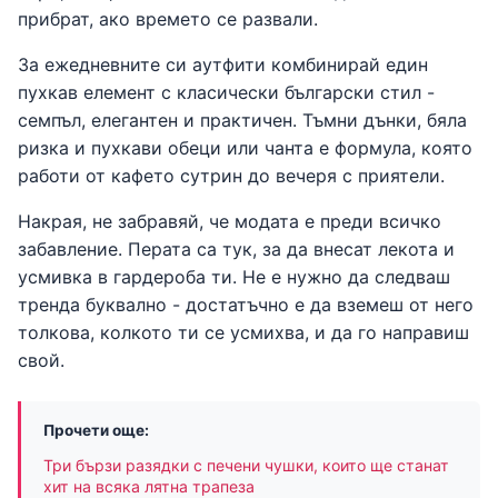
прибрат, ако времето се развали.
За ежедневните си аутфити комбинирай един
пухкав елемент с класически български стил -
семпъл, елегантен и практичен. Тъмни дънки, бяла
ризка и пухкави обеци или чанта е формула, която
работи от кафето сутрин до вечеря с приятели.
Накрая, не забравяй, че модата е преди всичко
забавление. Перата са тук, за да внесат лекота и
усмивка в гардероба ти. Не е нужно да следваш
тренда буквално - достатъчно е да вземеш от него
толкова, колкото ти се усмихва, и да го направиш
свой.
Прочети още:
Три бързи разядки с печени чушки, които ще станат
хит на всяка лятна трапеза