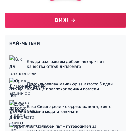
ВИЖ →
НАЙ-ЧЕТЕНИ
Как да разпознаем добрия лекар - пет
качества отвъд дипломата
Лимоненозелен маникюр за лятото: 5 идеи,
които ще привлекат всички погледи
Елза Скиапарели - сюрреалистката, която
промени модата завинаги
Крит за първи път - пътеводител за