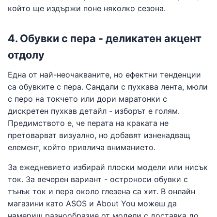
който ще издържи поне няколко сезона.
4. Обувки с пера - деликатен акцент
отдолу
Една от най-неочакваните, но ефектни тенденции
са обувките с пера. Сандали с пухкава лента, мюли
с перо на токчето или дори маратонки с
дискретен пухкав детайл - изборът е голям.
Предимството е, че перата на краката не
претоварват визуално, но добавят изненадващ
елемент, който привлича вниманието.
За ежедневието избирай плоски модели или нисък
ток. За вечерен вариант - остроноси обувки с
тънък ток и пера около глезена са хит. В онлайн
магазини като ASOS и About You можеш да
намериш разнообразие от модели с доставка до