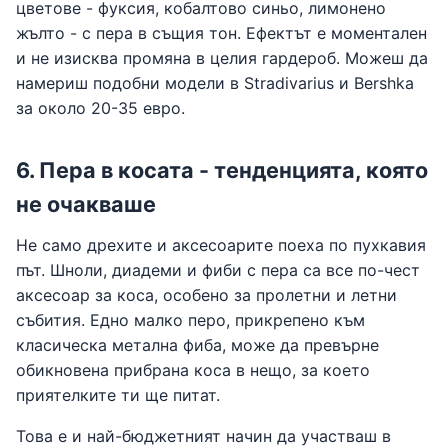
цветове - фуксия, кобалтово синьо, лимонено
жълто - с пера в същия тон. Ефектът е моментален
и не изисква промяна в целия гардероб. Можеш да
намериш подобни модели в Stradivarius и Bershka
за около 20-35 евро.
6. Пера в косата - тенденцията, която
не очакваше
Не само дрехите и аксесоарите поеха по пухкавия
път. Шноли, диадеми и фиби с пера са все по-чест
аксесоар за коса, особено за пролетни и летни
събития. Едно малко перо, прикрепено към
класическа метална фиба, може да превърне
обикновена прибрана коса в нещо, за което
приятелките ти ще питат.
Това е и най-бюджетният начин да участваш в