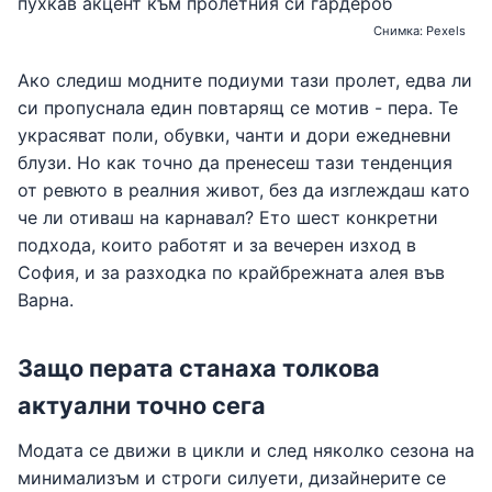
Снимка: Pexels
Ако следиш модните подиуми тази пролет, едва ли
си пропуснала един повтарящ се мотив - пера. Те
украсяват поли, обувки, чанти и дори ежедневни
блузи. Но как точно да пренесеш тази тенденция
от ревюто в реалния живот, без да изглеждаш като
че ли отиваш на карнавал? Ето шест конкретни
подхода, които работят и за вечерен изход в
София, и за разходка по крайбрежната алея във
Варна.
Защо перата станаха толкова
актуални точно сега
Модата се движи в цикли и след няколко сезона на
минимализъм и строги силуети, дизайнерите се