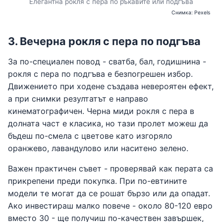
Елегантна рокля с пера по ръкавите или подгъва
Снимка: Pexels
3. Вечерна рокля с пера по подгъва
За по-специален повод - сватба, бал, годишнина -
рокля с пера по подгъва е безпогрешен избор.
Движението при ходене създава невероятен ефект,
а при снимки резултатът е направо
кинематографичен. Черна миди рокля с пера в
долната част е класика, но тази пролет можеш да
бъдеш по-смела с цветове като изгоряло
оранжево, лавандулово или наситено зелено.
Важен практичен съвет - проверявай как перата са
прикрепени преди покупка. При по-евтините
модели те могат да се рошат бързо или да опадат.
Ако инвестираш малко повече - около 80-120 евро
вместо 30 - ще получиш по-качествен завършек,