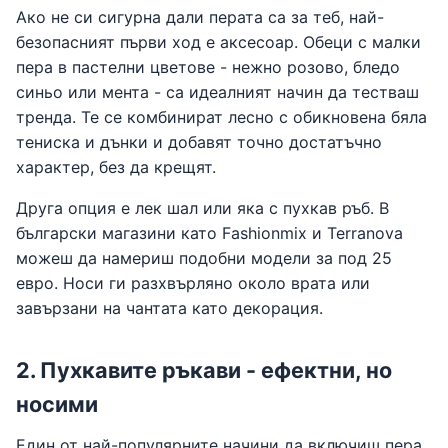
Ако не си сигурна дали перата са за теб, най-
безопасният първи ход е аксесоар. Обеци с малки
пера в пастелни цветове - нежно розово, бледо
синьо или мента - са идеалният начин да тестваш
тренда. Те се комбинират лесно с обикновена бяла
тениска и дънки и добавят точно достатъчно
характер, без да крещят.
Друга опция е лек шал или яка с пухкав ръб. В
български магазини като Fashionmix и Terranova
можеш да намериш подобни модели за под 25
евро. Носи ги разхвърляно около врата или
завързани на чантата като декорация.
2. Пухкавите ръкави - ефектни, но
носими
Един от най-популярните начини да включиш пера