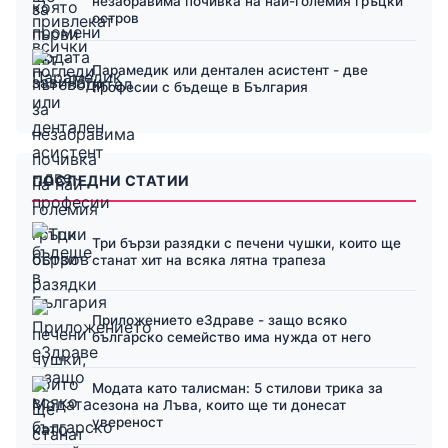
незабравима почивка на най-големия гръцки
остров
Парамедик или дентален асистент - две
професии с бъдеще в България
ПОСЛЕДНИ СТАТИИ
Три бързи разядки с печени чушки, които ще
станат хит на всяка лятна трапеза
Приложението еЗдраве - защо всяко
българско семейство има нужда от него
Модата като талисман: 5 стилови трика за
сезона на Лъва, които ще ти донесат
увереност