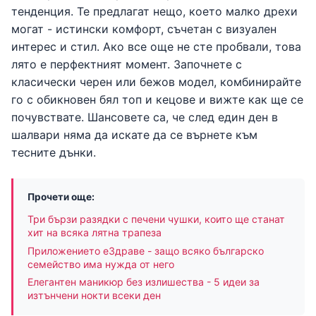
тенденция. Те предлагат нещо, което малко дрехи
могат - истински комфорт, съчетан с визуален
интерес и стил. Ако все още не сте пробвали, това
лято е перфектният момент. Започнете с
класически черен или бежов модел, комбинирайте
го с обикновен бял топ и кецове и вижте как ще се
почувствате. Шансовете са, че след един ден в
шалвари няма да искате да се върнете към
тесните дънки.
Прочети още:
Три бързи разядки с печени чушки, които ще станат
хит на всяка лятна трапеза
Приложението еЗдраве - защо всяко българско
семейство има нужда от него
Елегантен маникюр без излишества - 5 идеи за
изтънчени нокти всеки ден