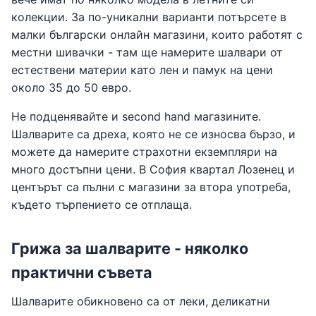
колекции. За по-уникални варианти потърсете в
малки български онлайн магазини, които работят с
местни шивачки - там ще намерите шалвари от
естествени материи като лен и памук на цени
около 35 до 50 евро.
Не подценявайте и second hand магазините.
Шалварите са дреха, която не се износва бързо, и
можете да намерите страхотни екземпляри на
много достъпни цени. В София квартал Лозенец и
центърът са пълни с магазини за втора употреба,
където търпението се отплаща.
Грижа за шалварите - няколко
практични съвета
Шалварите обикновено са от леки, деликатни