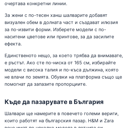
очертава конкретни линии.
За жени с по-тесен ханш шалварите добавят
визуален обем в долната част и създават илюзия
за по-извити форми. Изберете модели с по-
наситени цветове или принтове, за да засилите
ефекта.
Единственото нещо, за което трябва да внимавате,
е ръстът. Ако сте по-ниска от 165 см, избирайте
модели с висока талия и по-къса дължина, която
не влачи по земята. Обувки на платформа също ще
помогнат да запазите пропорциите.
Къде да пазарувате в България
Шалвари ще намерите в повечето големи вериги,
които работят на българския пазар. H&M и Zara
вече имат по няколко модела в летните си