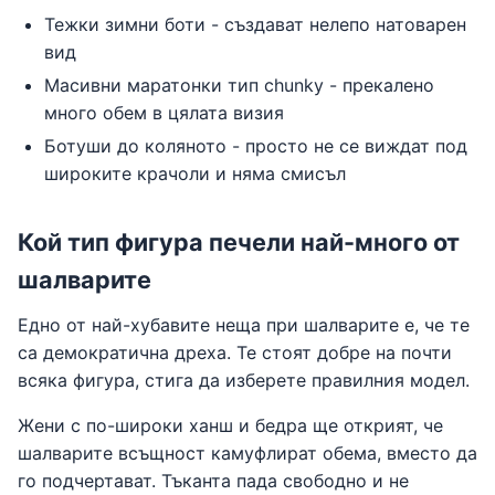
Тежки зимни боти - създават нелепо натоварен
вид
Масивни маратонки тип chunky - прекалено
много обем в цялата визия
Ботуши до коляното - просто не се виждат под
широките крачоли и няма смисъл
Кой тип фигура печели най-много от
шалварите
Едно от най-хубавите неща при шалварите е, че те
са демократична дреха. Те стоят добре на почти
всяка фигура, стига да изберете правилния модел.
Жени с по-широки ханш и бедра ще открият, че
шалварите всъщност камуфлират обема, вместо да
го подчертават. Тъканта пада свободно и не