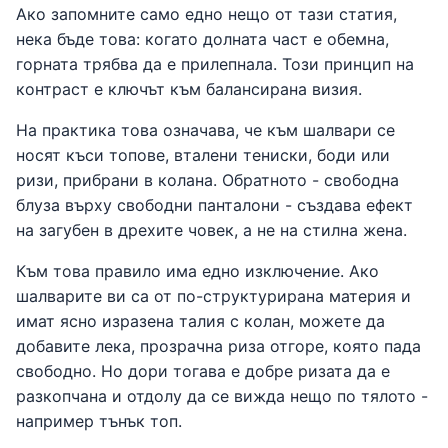
Ако запомните само едно нещо от тази статия,
нека бъде това: когато долната част е обемна,
горната трябва да е прилепнала. Този принцип на
контраст е ключът към балансирана визия.
На практика това означава, че към шалвари се
носят къси топове, вталени тениски, боди или
ризи, прибрани в колана. Обратното - свободна
блуза върху свободни панталони - създава ефект
на загубен в дрехите човек, а не на стилна жена.
Към това правило има едно изключение. Ако
шалварите ви са от по-структурирана материя и
имат ясно изразена талия с колан, можете да
добавите лека, прозрачна риза отгоре, която пада
свободно. Но дори тогава е добре ризата да е
разкопчана и отдолу да се вижда нещо по тялото -
например тънък топ.