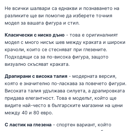
Не всички шалвари са еднакви и познаването на
разликите ще ви помогне да изберете точния
модел за вашата фигура и стил.
Класически с ниско дъно
- това е оригиналният
модел с много нисък шев между краката и широки
крачоли, които се стесняват при глезените.
Подходящи са за по-висока фигура, защото
визуално скъсяват краката.
Драпирани с висока талия
- модерната версия,
която е значително по-ласкава за повечето фигури.
Високата талия удължава силуета, а драпировката
придава елегантност. Това е моделът, който ще
видите най-често в българските магазини на цени
между 40 и 80 евро.
С ластик на глезена
- спортен вариант, който