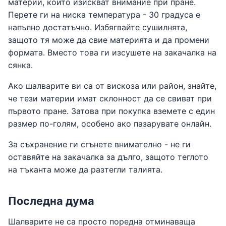
материи, които изискват внимание при пране.
Перете ги на ниска температура - 30 градуса е
напълно достатъчно. Избягвайте сушилнята,
защото тя може да свие материята и да промени
формата. Вместо това ги изсушете на закачалка на
сянка.
Ако шалварите ви са от вискоза или район, знайте,
че тези материи имат склонност да се свиват при
първото пране. Затова при покупка вземете с един
размер по-голям, особено ако пазарувате онлайн.
За съхранение ги сгънете внимателно - не ги
оставяйте на закачалка за дълго, защото теглото
на тъканта може да разтегли талията.
Последна дума
Шалварите не са просто поредна отминаваща