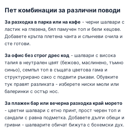
Пет комбинации за различни поводи
За разходка в парка или на кафе
- черни шалвари с
ластик на глезена, бял памучен топ и бели кецове.
Добавете кръгла плетена чанта и слънчеви очила и
сте готови.
За офис без строг дрес код
- шалвари с висока
талия в неутрален цвят (бежово, маслинено, тъмно
синьо), семпъл топ в същата цветова гама и
структурирано сако с подвити ръкави. Обувките
тук правят разликата - изберете ниски мюли или
балеринки с остър нос.
За плажен бар или вечерна разходка край морето
- цветни шалвари с етно принт, прост черен топ и
сандали с равна подметка. Добавете дълги обеци и
гривни - шалварите обичат бижута с бохемски дух.