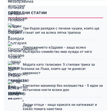
ПОСЛЕДНИ СТАТИИ
Три бързи разядки с печени чушки, които ще
станат хит на всяка лятна трапеза
Приложението еЗдраве - защо всяко
българско семейство има нужда от него
Модата като талисман: 5 стилови трика за
сезона на Лъва, които ще ти донесат
увереност
Елегантен маникюр без излишества - 5 идеи за
изтънчени нокти всеки ден
Летни отоци - защо краката ни натежават и
какво помага наистина