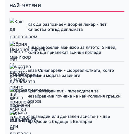
НАЙ-ЧЕТЕНИ
Как да разпознаем добрия лекар - пет
качества отвъд дипломата
Лимоненозелен маникюр за лятото: 5 идеи,
които ще привлекат всички погледи
Елза Скиапарели - сюрреалистката, която
промени модата завинаги
Крит за първи път - пътеводител за
незабравима почивка на най-големия гръцки
остров
Парамедик или дентален асистент - две
професии с бъдеще в България