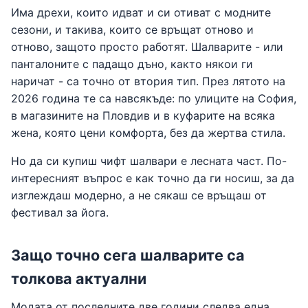
Има дрехи, които идват и си отиват с модните
сезони, и такива, които се връщат отново и
отново, защото просто работят. Шалварите - или
панталоните с падащо дъно, както някои ги
наричат - са точно от втория тип. През лятото на
2026 година те са навсякъде: по улиците на София,
в магазините на Пловдив и в куфарите на всяка
жена, която цени комфорта, без да жертва стила.
Но да си купиш чифт шалвари е лесната част. По-
интересният въпрос е как точно да ги носиш, за да
изглеждаш модерно, а не сякаш се връщаш от
фестивал за йога.
Защо точно сега шалварите са
толкова актуални
Модата от последните две години следва една