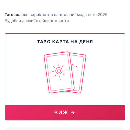
Тагове:
#шалвари
#летни панталони
#мода лято 2026
#удобни дрехи
#стайлинг съвети
ТАРО КАРТА НА ДЕНЯ
ВИЖ →