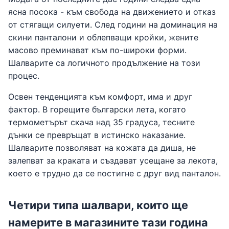
ясна посока - към свобода на движението и отказ
от стягащи силуети. След години на доминация на
скини панталони и облепващи кройки, жените
масово преминават към по-широки форми.
Шалварите са логичното продължение на този
процес.
Освен тенденцията към комфорт, има и друг
фактор. В горещите български лета, когато
термометърът скача над 35 градуса, тесните
дънки се превръщат в истинско наказание.
Шалварите позволяват на кожата да диша, не
залепват за краката и създават усещане за лекота,
което е трудно да се постигне с друг вид панталон.
Четири типа шалвари, които ще
намерите в магазините тази година