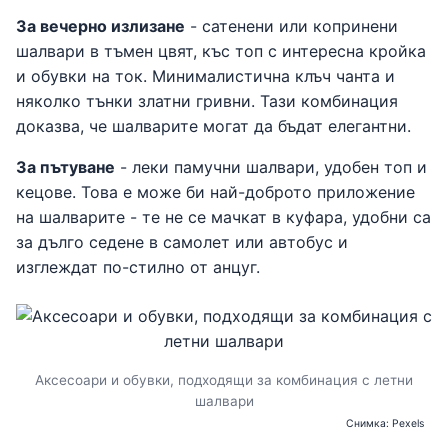
За вечерно излизане
- сатенени или копринени
шалвари в тъмен цвят, къс топ с интересна кройка
и обувки на ток. Минималистична клъч чанта и
няколко тънки златни гривни. Тази комбинация
доказва, че шалварите могат да бъдат елегантни.
За пътуване
- леки памучни шалвари, удобен топ и
кецове. Това е може би най-доброто приложение
на шалварите - те не се мачкат в куфара, удобни са
за дълго седене в самолет или автобус и
изглеждат по-стилно от анцуг.
Аксесоари и обувки, подходящи за комбинация с летни
шалвари
Снимка: Pexels