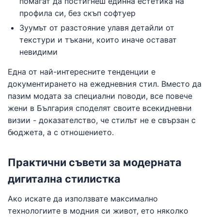
помагат да постигнеш единна естетика на
профила си, без скъп софтуер
Зуумът от разстояние улавя детайли от
текстури и тъкани, които иначе остават
невидими
Една от най-интересните тенденции е
документирането на ежедневния стил. Вместо да
пазим модата за специални поводи, все повече
жени в България споделят своите всекидневни
визии - доказателство, че стилът не е свързан с
бюджета, а с отношението.
Практични съвети за модерната
дигитална стилистка
Ако искате да използвате максимално
технологиите в модния си живот, ето няколко