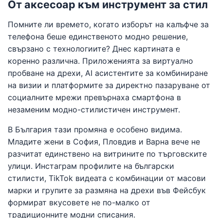
От аксесоар към инструмент за стил
Помните ли времето, когато изборът на калъфче за
телефона беше единственото модно решение,
свързано с технологиите? Днес картината е
коренно различна. Приложенията за виртуално
пробване на дрехи, AI асистентите за комбиниране
на визии и платформите за директно пазаруване от
социалните мрежи превърнаха смартфона в
незаменим модно-стилистичен инструмент.
В България тази промяна е особено видима.
Младите жени в София, Пловдив и Варна вече не
разчитат единствено на витрините по търговските
улици. Инстаграм профилите на български
стилисти, TikTok видеата с комбинации от масови
марки и групите за размяна на дрехи във Фейсбук
формират вкусовете не по-малко от
традиционните модни списания.