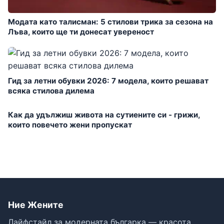
Модата като талисман: 5 стилови трика за сезона на
Лъва, които ще ти донесат увереност
Гид за летни обувки 2026: 7 модела, които решават
всяка стилова дилема
Как да удължиш живота на сутиените си - грижи,
които повечето жени пропускат
Ние Жените
Лайфстайл за модерната българка — красота,