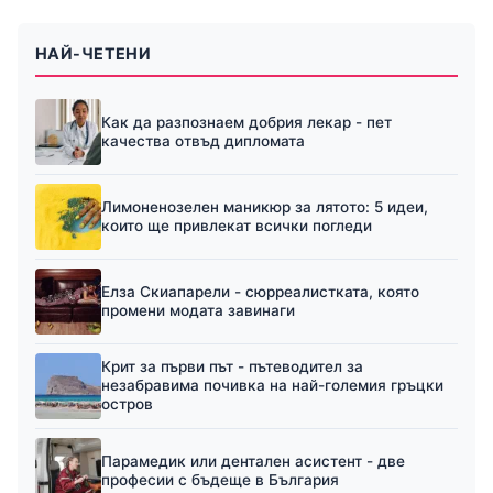
НАЙ-ЧЕТЕНИ
Как да разпознаем добрия лекар - пет
качества отвъд дипломата
Лимоненозелен маникюр за лятото: 5 идеи,
които ще привлекат всички погледи
Елза Скиапарели - сюрреалистката, която
промени модата завинаги
Крит за първи път - пътеводител за
незабравима почивка на най-големия гръцки
остров
Парамедик или дентален асистент - две
професии с бъдеще в България