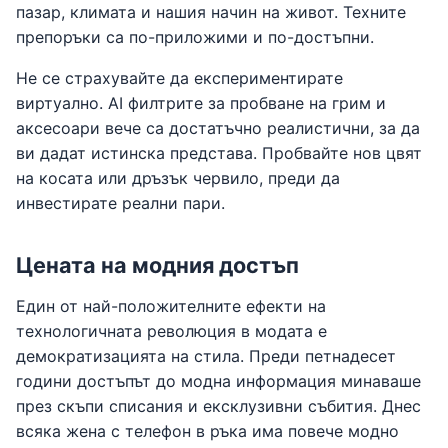
пазар, климата и нашия начин на живот. Техните
препоръки са по-приложими и по-достъпни.
Не се страхувайте да експериментирате
виртуално. AI филтрите за пробване на грим и
аксесоари вече са достатъчно реалистични, за да
ви дадат истинска представа. Пробвайте нов цвят
на косата или дръзък червило, преди да
инвестирате реални пари.
Цената на модния достъп
Един от най-положителните ефекти на
технологичната революция в модата е
демократизацията на стила. Преди петнадесет
години достъпът до модна информация минаваше
през скъпи списания и ексклузивни събития. Днес
всяка жена с телефон в ръка има повече модно