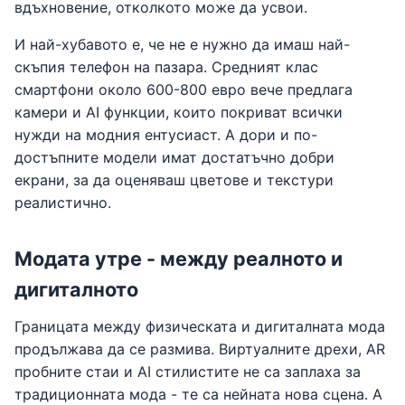
вдъхновение, отколкото може да усвои.
И най-хубавото е, че не е нужно да имаш най-
скъпия телефон на пазара. Средният клас
смартфони около 600-800 евро вече предлага
камери и AI функции, които покриват всички
нужди на модния ентусиаст. А дори и по-
достъпните модели имат достатъчно добри
екрани, за да оценяваш цветове и текстури
реалистично.
Модата утре - между реалното и
дигиталното
Границата между физическата и дигиталната мода
продължава да се размива. Виртуалните дрехи, AR
пробните стаи и AI стилистите не са заплаха за
традиционната мода - те са нейната нова сцена. А