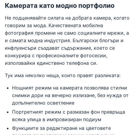
Камерата като модно портфолио
Не подценявайте силата на добрата камера, когато
говорим за мода. Качествената мобилна
фотография промени не само социалните мрежи, а
и самата модна индустрия. Български блогъри и
инфлуенсъри създават съдържание, което се
конкурира с професионалните фотосесии,
използвайки единствено телефона си.
Тук има няколко неща, които правят разликата:
Нощният режим на камерата позволява стилни
снимки дори на вечерно излизане, без нужда от
допълнително осветление
Портретният режим с размазан фон превръща
всяка улица в импровизиран подиум
Функциите за редактиране на цветовете