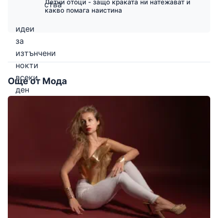
Летни отоци - защо краката ни натежават и
какво помага наистина
Още от Мода