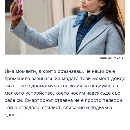
Снимка: Pexels
Има моменти, в които осъзнаваш, че нещо се е
променило завинаги. За модата този момент дойде
тихо - не с драматична колекция на подиума, а с
малкото устройство, което носим навсякъде със
себе си. Смартфонът отдавна не е просто телефон.
Той е огледало, стилист, списание и подиум в
едно.