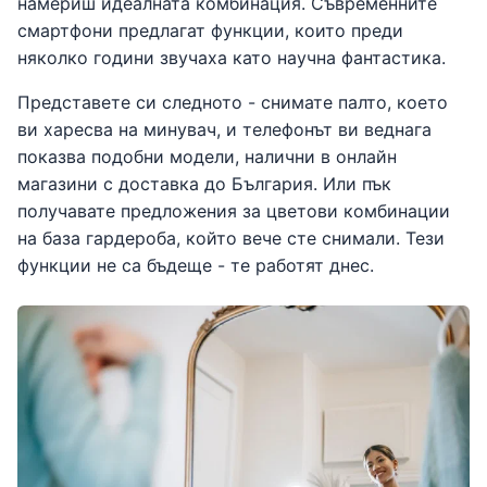
намериш идеалната комбинация. Съвременните
смартфони предлагат функции, които преди
няколко години звучаха като научна фантастика.
Представете си следното - снимате палто, което
ви харесва на минувач, и телефонът ви веднага
показва подобни модели, налични в онлайн
магазини с доставка до България. Или пък
получавате предложения за цветови комбинации
на база гардероба, който вече сте снимали. Тези
функции не са бъдеще - те работят днес.