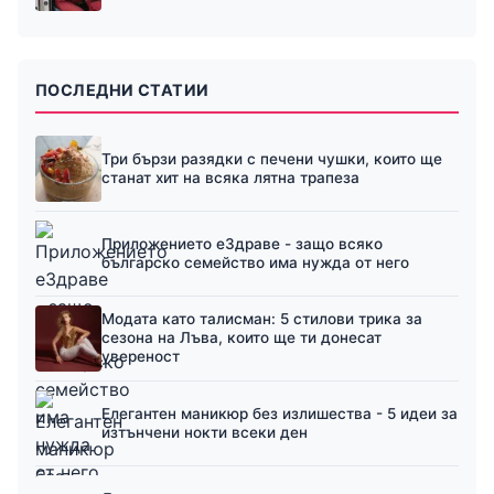
ПОСЛЕДНИ СТАТИИ
Три бързи разядки с печени чушки, които ще
станат хит на всяка лятна трапеза
Приложението еЗдраве - защо всяко
българско семейство има нужда от него
Модата като талисман: 5 стилови трика за
сезона на Лъва, които ще ти донесат
увереност
Елегантен маникюр без излишества - 5 идеи за
изтънчени нокти всеки ден