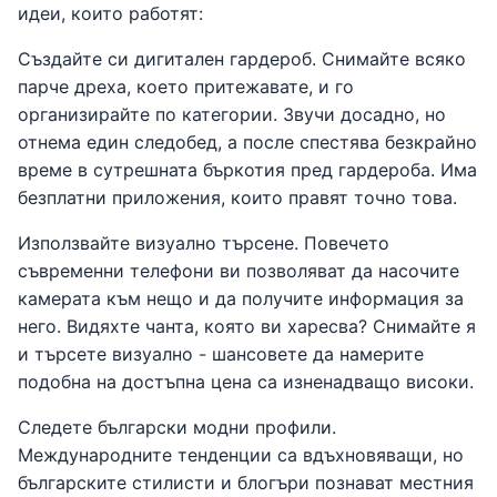
идеи, които работят:
Създайте си дигитален гардероб. Снимайте всяко
парче дреха, което притежавате, и го
организирайте по категории. Звучи досадно, но
отнема един следобед, а после спестява безкрайно
време в сутрешната бъркотия пред гардероба. Има
безплатни приложения, които правят точно това.
Използвайте визуално търсене. Повечето
съвременни телефони ви позволяват да насочите
камерата към нещо и да получите информация за
него. Видяхте чанта, която ви харесва? Снимайте я
и търсете визуално - шансовете да намерите
подобна на достъпна цена са изненадващо високи.
Следете български модни профили.
Международните тенденции са вдъхновяващи, но
българските стилисти и блогъри познават местния