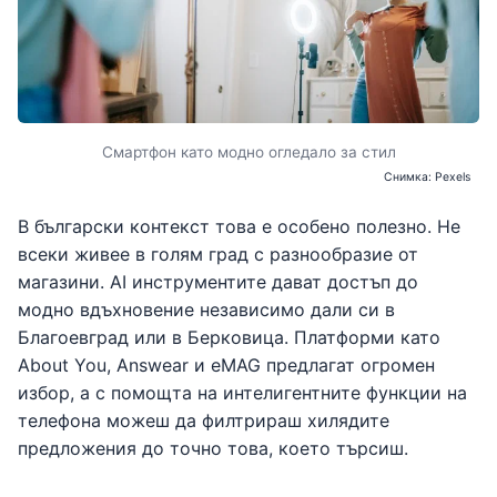
Смартфон като модно огледало за стил
Снимка: Pexels
В български контекст това е особено полезно. Не
всеки живее в голям град с разнообразие от
магазини. AI инструментите дават достъп до
модно вдъхновение независимо дали си в
Благоевград или в Берковица. Платформи като
About You, Answear и eMAG предлагат огромен
избор, а с помощта на интелигентните функции на
телефона можеш да филтрираш хилядите
предложения до точно това, което търсиш.