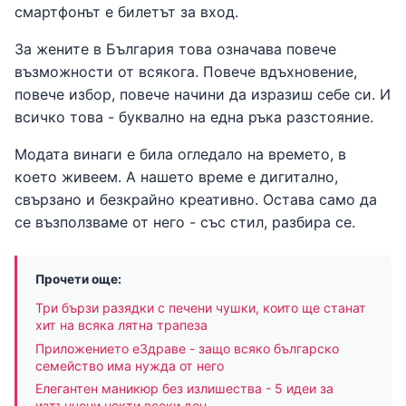
смартфонът е билетът за вход.
За жените в България това означава повече
възможности от всякога. Повече вдъхновение,
повече избор, повече начини да изразиш себе си. И
всичко това - буквално на една ръка разстояние.
Модата винаги е била огледало на времето, в
което живеем. А нашето време е дигитално,
свързано и безкрайно креативно. Остава само да
се възползваме от него - със стил, разбира се.
Прочети още:
Три бързи разядки с печени чушки, които ще станат
хит на всяка лятна трапеза
Приложението еЗдраве - защо всяко българско
семейство има нужда от него
Елегантен маникюр без излишества - 5 идеи за
изтънчени нокти всеки ден