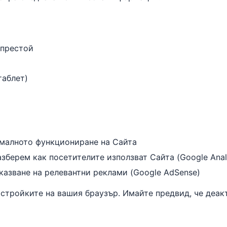
 престой
таблет)
рмалното функциониране на Сайта
азберем как посетителите използват Сайта (Google Analy
оказване на релевантни реклами (Google AdSense)
астройките на вашия браузър. Имайте предвид, че деа