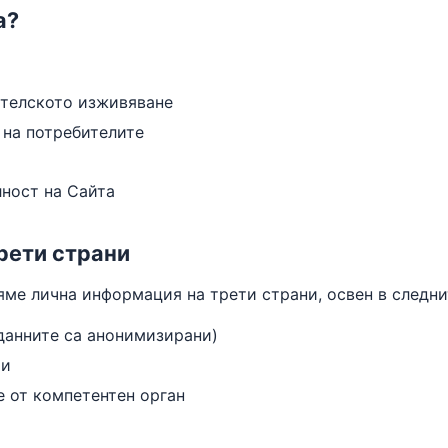
а?
ителското изживяване
 на потребителите
лност на Сайта
рети страни
яме лична информация на трети страни, освен в следни
(данните са анонимизирани)
ми
е от компетентен орган