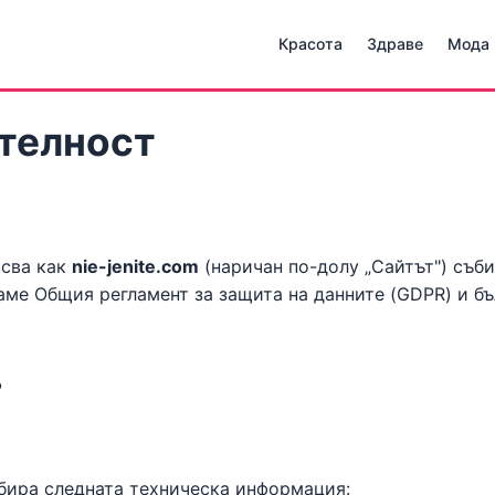
Красота
Здраве
Мода
ителност
исва как
nie-jenite.com
(наричан по-долу „Сайтът") съб
аме Общия регламент за защита на данните (GDPR) и бъ
?
бира следната техническа информация: