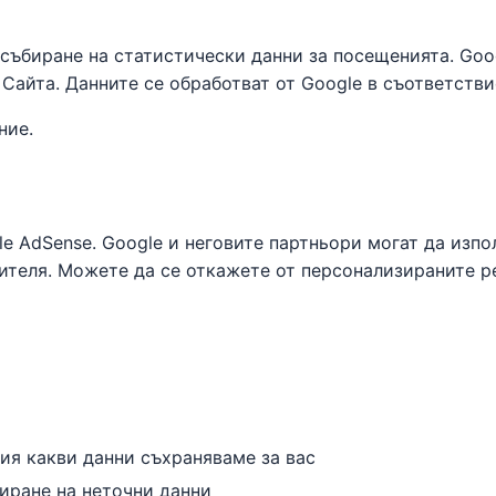
а събиране на статистически данни за посещенията. Goog
 Сайта. Данните се обработват от Google в съответств
ние.
e AdSense. Google и неговите партньори могат да изпол
ителя. Можете да се откажете от персонализираните 
ия какви данни съхраняваме за вас
иране на неточни данни