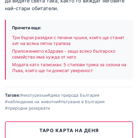
да видите света така, както го виждат неговите
най-стари обитатели.
Прочети още:
Три бързи разядки с печени чушки, които ще станат
хит на всяка лятна трапеза
Приложението еЗдраве - защо всяко българско
семейство има нужда от него
Модата като талисман: 5 стилови трика за сезона на
Лъва, които ще ти донесат увереност
Тагове:
#екотуризъм
#дива природа България
#наблюдение на животни
#пътуване в България
#природни резервати
ТАРО КАРТА НА ДЕНЯ