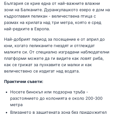
България се крие една от най-важните влажни
зони на Балканите. Дуранкулашкото езеро е дом на
къдроглавия пеликан - величествена птица с
размах на крилата над три метра, която е сред
най-редките в Европа.
Най-добрият период за посещение е от април до
юни, когато пеликаните гнездят и отглеждат
малките си. От специално изградени наблюдателни
платформи можете да ги видите как ловят риба,
как се грижат за пухкавите си малки и как
величествено се издигат над водата.
Практични съвети:
Носете бинокъл или подзорна тръба -
разстоянието до колонията е около 200-300
метра
Влизането в защитената зона без придружител