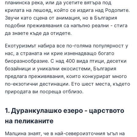
планинска река, или да усетите вятъра под
крилата на лешояд, който се издига над Родопите.
Звучи като сцена от анимация, но в България
подобни преживявания са напълно реални - стига
да знаете къде да отидете.
Екотуризмът набира все по-голяма популярност у
нас, а страната ни крие изненадващо богато
биоразнообразие. С над 400 вида птици, десетки
бозайници и уникални екосистеми, България
предлага преживявания, които конкурират много
по-екзотични дестинации. Ето шест места, където
природата ви посреща отблизо.
1. Дуранкулашко езеро - царството
на пеликаните
Малцина знаят, че в най-североизточния ъгъл на