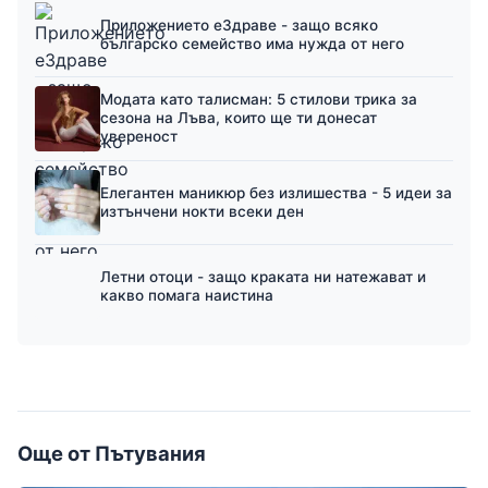
Приложението еЗдраве - защо всяко
българско семейство има нужда от него
Модата като талисман: 5 стилови трика за
сезона на Лъва, които ще ти донесат
увереност
Елегантен маникюр без излишества - 5 идеи за
изтънчени нокти всеки ден
Летни отоци - защо краката ни натежават и
какво помага наистина
Още от Пътувания