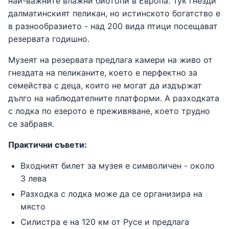
най-важните влажни биотопи в Европа. Тук гнезди
далматинският пеликан, но истинското богатство е
в разнообразието - над 200 вида птици посещават
резервата годишно.
Музеят на резервата предлага камери на живо от
гнездата на пеликаните, което е перфектно за
семейства с деца, които не могат да издържат
дълго на наблюдателните платформи. А разходката
с лодка по езерото е преживяване, което трудно
се забравя.
Практични съвети:
Входният билет за музея е символичен - около
3 лева
Разходка с лодка може да се организира на
място
Силистра е на 120 км от Русе и предлага