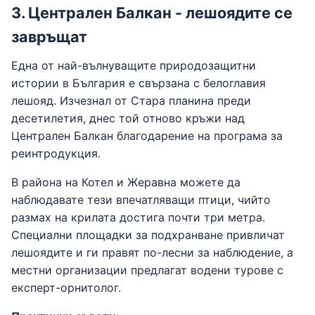
3. Централен Балкан - лешоядите се
завръщат
Една от най-вълнуващите природозащитни
истории в България е свързана с белоглавия
лешояд. Изчезнал от Стара планина преди
десетилетия, днес той отново кръжи над
Централен Балкан благодарение на програма за
реинтродукция.
В района на Котел и Жеравна можете да
наблюдавате тези впечатляващи птици, чийто
размах на крилата достига почти три метра.
Специални площадки за подхранване привличат
лешоядите и ги правят по-лесни за наблюдение, а
местни организации предлагат водени турове с
експерт-орнитолог.