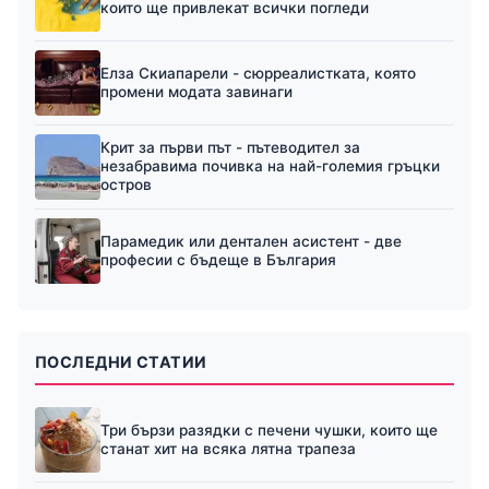
които ще привлекат всички погледи
Елза Скиапарели - сюрреалистката, която
промени модата завинаги
Крит за първи път - пътеводител за
незабравима почивка на най-големия гръцки
остров
Парамедик или дентален асистент - две
професии с бъдеще в България
ПОСЛЕДНИ СТАТИИ
Три бързи разядки с печени чушки, които ще
станат хит на всяка лятна трапеза