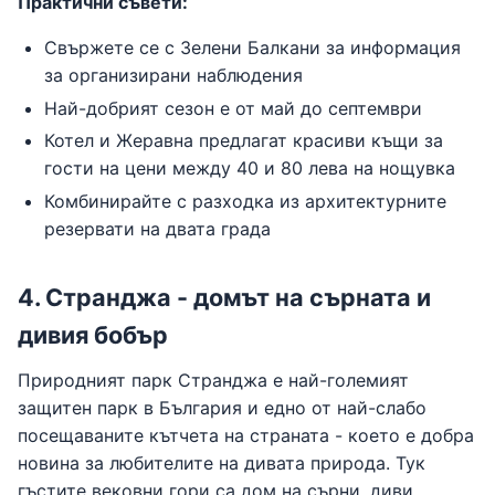
Практични съвети:
Свържете се с Зелени Балкани за информация
за организирани наблюдения
Най-добрият сезон е от май до септември
Котел и Жеравна предлагат красиви къщи за
гости на цени между 40 и 80 лева на нощувка
Комбинирайте с разходка из архитектурните
резервати на двата града
4. Странджа - домът на сърната и
дивия бобър
Природният парк Странджа е най-големият
защитен парк в България и едно от най-слабо
посещаваните кътчета на страната - което е добра
новина за любителите на дивата природа. Тук
гъстите вековни гори са дом на сърни, диви