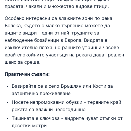
прасета, чакали и множество видове птици.
Особено интересни са влажните зони по река
Велека, където с малко търпение можете да
видите видри - едни от най-трудните за
наблюдение бозайници в Европа. Видрата е
изключително плаха, но ранните утринни часове
край спокойните участъци на реката дават реален
шанс за среща.
Практични съвети:
Базирайте се в село Бръшлян или Кости за
автентично преживяване
Носете непромокаеми обувки - терените край
реката са влажни целогодишно
Тишината е ключова - видрите чуват стъпки от
десетки метри