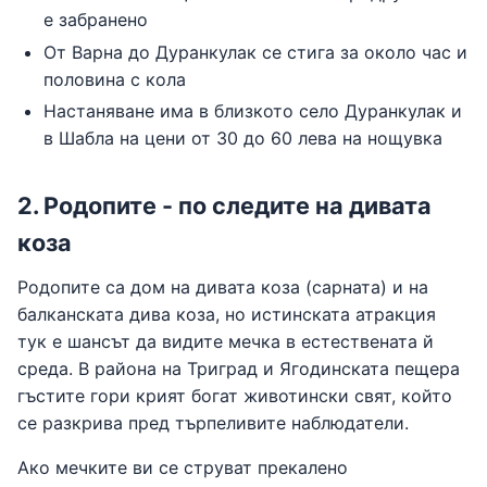
е забранено
От Варна до Дуранкулак се стига за около час и
половина с кола
Настаняване има в близкото село Дуранкулак и
в Шабла на цени от 30 до 60 лева на нощувка
2. Родопите - по следите на дивата
коза
Родопите са дом на дивата коза (сарната) и на
балканската дива коза, но истинската атракция
тук е шансът да видите мечка в естествената й
среда. В района на Триград и Ягодинската пещера
гъстите гори крият богат животински свят, който
се разкрива пред търпеливите наблюдатели.
Ако мечките ви се струват прекалено