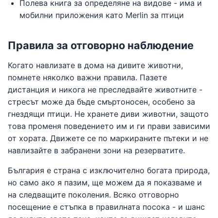
Полева книга за определяне на видове - има и
мобилни приложения като Merlin за птици
Правила за отговорно наблюдение
Когато навлизате в дома на дивите животни,
помнете няколко важни правила. Пазете
дистанция и никога не преследвайте животните -
стресът може да бъде смъртоносен, особено за
гнездящи птици. Не хранете диви животни, защото
това променя поведението им и ги прави зависими
от хората. Движете се по маркираните пътеки и не
навлизайте в забранени зони на резерватите.
България е страна с изключително богата природа,
но само ако я пазим, ще можем да я показваме и
на следващите поколения. Всяко отговорно
посещение е стъпка в правилната посока - и шанс