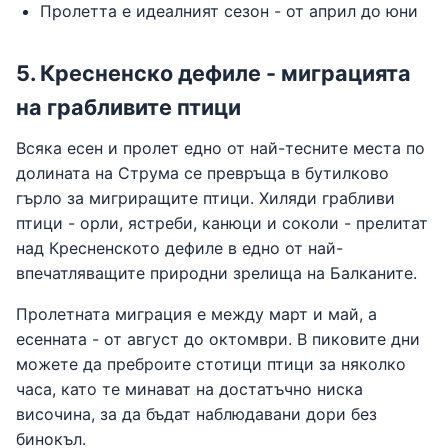
Пролетта е идеалният сезон - от април до юни
5. Кресненско дефиле - миграцията
на грабливите птици
Всяка есен и пролет едно от най-тесните места по
долината на Струма се превръща в бутилково
гърло за мигриращите птици. Хиляди грабливи
птици - орли, ястреби, канюци и соколи - прелитат
над Кресненското дефиле в едно от най-
впечатляващите природни зрелища на Балканите.
Пролетната миграция е между март и май, а
есенната - от август до октомври. В пиковите дни
можете да преброите стотици птици за няколко
часа, като те минават на достатъчно ниска
височина, за да бъдат наблюдавани дори без
бинокъл.