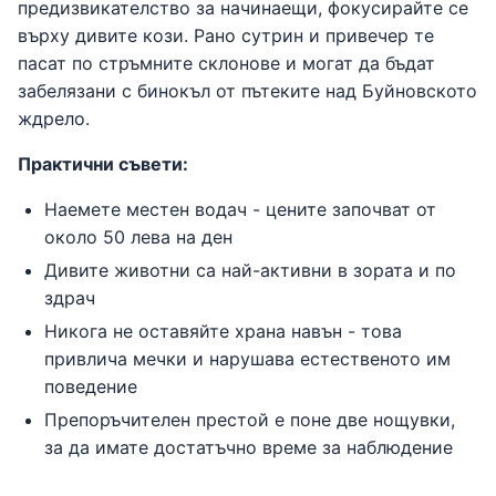
предизвикателство за начинаещи, фокусирайте се
върху дивите кози. Рано сутрин и привечер те
пасат по стръмните склонове и могат да бъдат
забелязани с бинокъл от пътеките над Буйновското
ждрело.
Практични съвети:
Наемете местен водач - цените започват от
около 50 лева на ден
Дивите животни са най-активни в зората и по
здрач
Никога не оставяйте храна навън - това
привлича мечки и нарушава естественото им
поведение
Препоръчителен престой е поне две нощувки,
за да имате достатъчно време за наблюдение