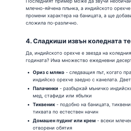
Последният пример може да звучи необичайн
млечно-яйчена плънка, а индийското орехче
промени характера на баницата, а ще добав
сложила по-различно.
4. Сладкиши извън коледната т
Да, индийското орехче е звезда на коледния
годината? Има множество ежедневни десерти
Ориз с мляко
- следващия път, когато пр
индийско орехче заедно с канелата. Две
Палачинки
- разбъркай мъничко индийско
мед, стафиди или ябълки
Тиквеник
- подобно на баницата, тиквени
тиквата по естествен начин
Домашен пудинг или крем
- всеки млече
отворени обятия