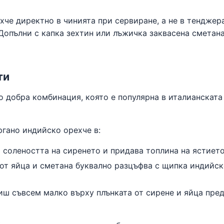
че директно в чинията при сервиране, а не в тенджера
 Допълни с капка зехтин или лъжичка заквасена сметана
ти
 добра комбинация, която е популярна в италианската
гано индийско орехче в:
 солеността на сиренето и придава топлина на ястиет
 от яйца и сметана буквално разцъфва с щипка индийс
сиш съвсем малко върху плънката от сирене и яйца пре