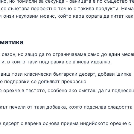
о, но помисли за секунда - баницата е по същество т
 се съчетава перфектно точно с такива продукти. Няма
и онзи неуловим нюанс, който кара хората да питат как
ематика
 сезон, но защо да го ограничаваме само до един месе
, в които тази подправка се вписва идеално.
авиш този класически български десерт, добави щипка
те подправки се допълват прекрасно
 орехче в тестото, особено ако смяташ да ги поднесе
кът печели от тази добавка, която подсилва сладостта
н десерт с варена основа приема индийското орехче с