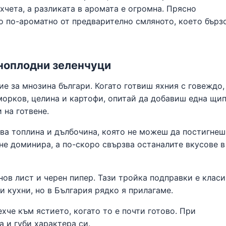
хчета, а разликата в аромата е огромна. Прясно
о по-ароматно от предварително смляното, което бърз
еноплодни зеленчуци
е за мнозина българи. Когато готвиш яхния с говеждо,
морков, целина и картофи, опитай да добавиш една щи
 на готвене.
ва топлина и дълбочина, която не можеш да постигнеш
не доминира, а по-скоро свързва останалите вкусове в
ов лист и черен пипер. Тази тройка подправки е клас
и кухни, но в България рядко я прилагаме.
хче към ястието, когато то е почти готово. При
 и губи характера си.