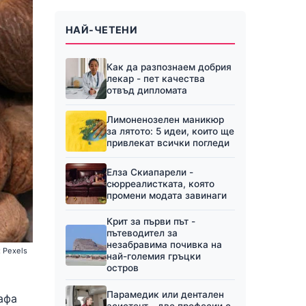
НАЙ-ЧЕТЕНИ
Как да разпознаем добрия
лекар - пет качества
отвъд дипломата
Лимоненозелен маникюр
за лятото: 5 идеи, които ще
привлекат всички погледи
Елза Скиапарели -
сюрреалистката, която
промени модата завинаги
Крит за първи път -
пътеводител за
незабравима почивка на
 Pexels
най-големия гръцки
остров
Парамедик или дентален
афа
асистент - две професии с