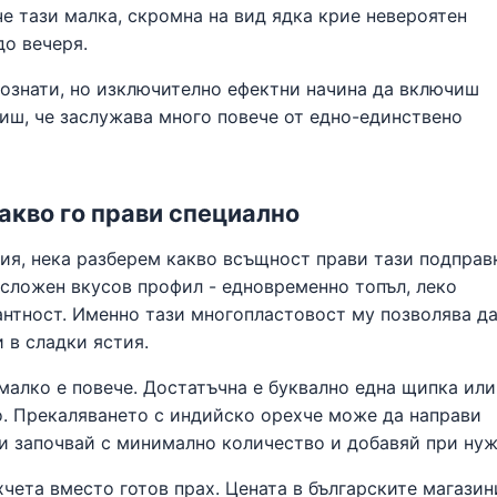
че тази малка, скромна на вид ядка крие невероятен
до вечеря.
познати, но изключително ефектни начина да включиш
иш, че заслужава много повече от едно-единствено
акво го прави специално
ия, нека разберем какво всъщност прави тази подправ
сложен вкусов профил - едновременно топъл, леко
кантност. Именно тази многопластовост му позволява да
и в сладки ястия.
-малко е повече. Достатъчна е буквално една щипка или
о. Прекаляването с индийско орехче може да направи
ги започвай с минимално количество и добавяй при нуж
чета вместо готов прах. Цената в българските магазин