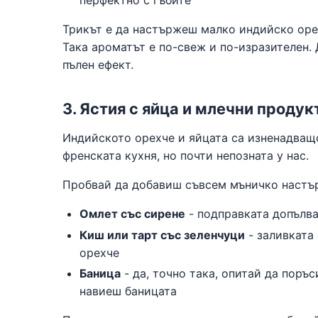
Трикът е да настържеш малко индийско орех
Така ароматът е по-свеж и по-изразителен.
пълен ефект.
3. Ястия с яйца и млечни продук
Индийското орехче и яйцата са изненадващо
френската кухня, но почти непозната у нас.
Пробвай да добавиш съвсем мъничко настър
Омлет със сирене
- подправката допълва
Киш или тарт със зеленчуци
- заливката
орехче
Баница
- да, точно така, опитай да поръ
навиеш баницата