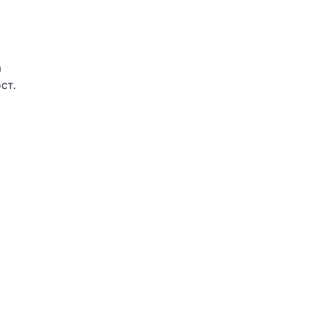
а
ст.