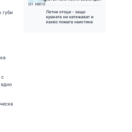
Летни отоци - защо
о губи
краката ни натежават и
какво помага наистина
пка
 с
 едно
ическа