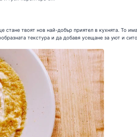
е стане твоят нов най-добър приятел в кухнята. То им
образната текстура и да добавя усещане за уют и сито