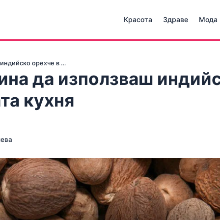
Красота
Здраве
Мода
 индийско орехче в …
ина да използваш индий
та кухня
иева