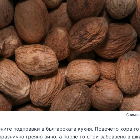
Снимка:
ните подправки в българската кухня. Повечето хора го
празнично греяно вино, а после то стои забравено в шк