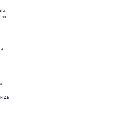
та.
 за
 и
о
ко
ди да