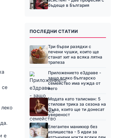
бъдеще в България
ПОСЛЕДНИ СТАТИИ
Три бързи разядки с
печени чушки, които ще
станат хит на всяка лятна
трапеза
ка
Приложението еЗдраве -
защо всяко българско
семейство има нужда от
 се
него
Модата като талисман: 5
стилови трика за сезона на
 леко
Лъва, които ще ти донесат
увереност
да.
Елегантен маникюр без
излишества - 5 идеи за
и е
изтънчени нокти всеки ден