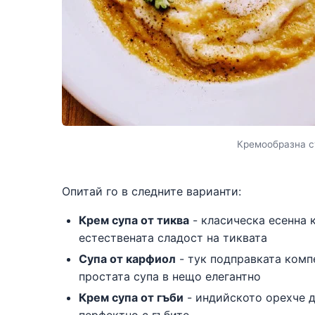
Кремообразна с
Опитай го в следните варианти:
Крем супа от тиква
- класическа есенна 
естествената сладост на тиквата
Супа от карфиол
- тук подправката комп
простата супа в нещо елегантно
Крем супа от гъби
- индийското орехче д
перфектно с гъбите