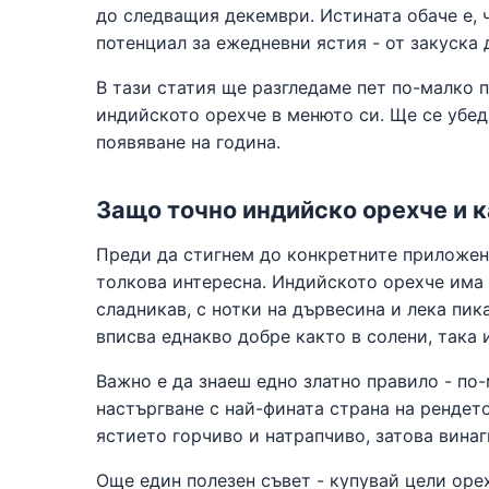
до следващия декември. Истината обаче е, 
потенциал за ежедневни ястия - от закуска 
В тази статия ще разгледаме пет по-малко 
индийското орехче в менюто си. Ще се убед
появяване на година.
Защо точно индийско орехче и к
Преди да стигнем до конкретните приложен
толкова интересна. Индийското орехче има 
сладникав, с нотки на дървесина и лека пи
вписва еднакво добре както в солени, така 
Важно е да знаеш едно златно правило - по
настъргване с най-фината страна на рендет
ястието горчиво и натрапчиво, затова вина
Още един полезен съвет - купувай цели орех