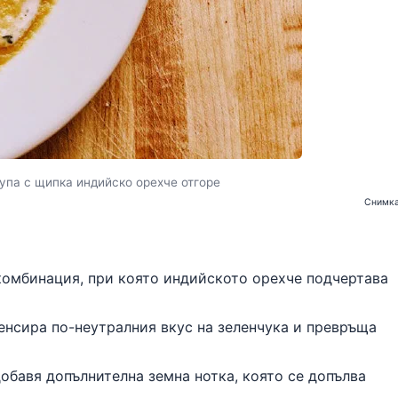
упа с щипка индийско орехче отгоре
Снимка
комбинация, при която индийското орехче подчертава
енсира по-неутралния вкус на зеленчука и превръща
обавя допълнителна земна нотка, която се допълва