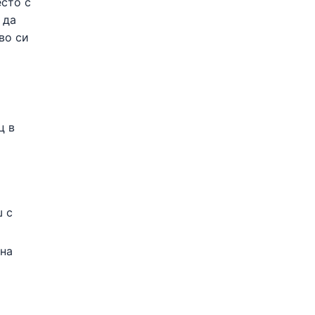
есто с
 да
во си
ц в
ш с
 на