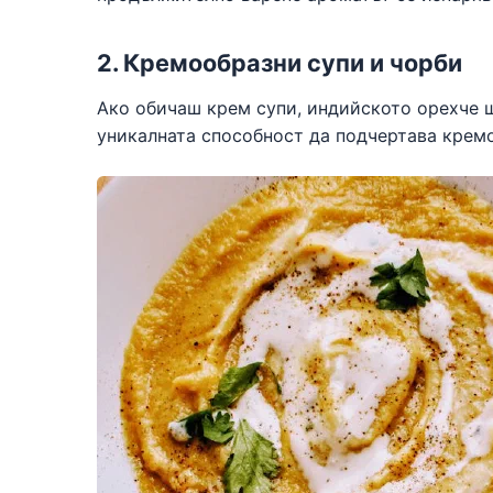
2. Кремообразни супи и чорби
Ако обичаш крем супи, индийското орехче щ
уникалната способност да подчертава кремо