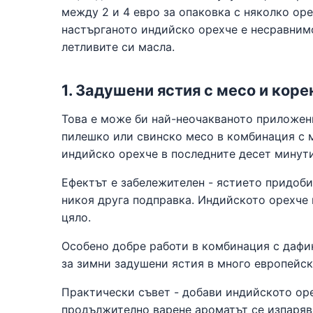
между 2 и 4 евро за опаковка с няколко оре
настърганото индийско орехче е несравним
летливите си масла.
1. Задушени ястия с месо и кор
Това е може би най-неочакваното приложени
пилешко или свинско месо в комбинация с 
индийско орехче в последните десет минути
Ефектът е забележителен - ястието придоби
никоя друга подправка. Индийското орехче 
цяло.
Особено добре работи в комбинация с дафин
за зимни задушени ястия в много европейск
Практически съвет - добави индийското оре
продължително варене ароматът се изпарява