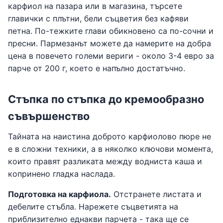
карфиол на пазара или в магазина, търсете
главички с плътни, бели съцветия без кафяви
петна. По-тежките глави обикновено са по-сочни и
пресни. Пармезанът можете да намерите на добра
цена в повечето големи вериги - около 3-4 евро за
парче от 200 г, което е напълно достатъчно.
Стъпка по стъпка до кремообразно
съвършенство
Тайната на наистина доброто карфиолово пюре не
е в сложни техники, а в няколко ключови момента,
които правят разликата между водниста каша и
копринено гладка наслада.
Подготовка на карфиола.
Отстранете листата и
дебелите стъбла. Нарежете съцветията на
приблизително еднакви парчета - така ще се