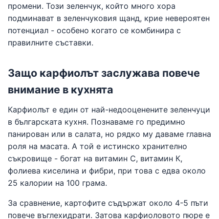
промени. Този зеленчук, който много хора
подминават в зеленчуковия щанд, крие невероятен
потенциал - особено когато се комбинира с
правилните съставки.
Защо карфиолът заслужава повече
внимание в кухнята
Карфиолът е един от най-недооценените зеленчуци
в българската кухня. Познаваме го предимно
панирован или в салата, но рядко му даваме главна
роля на масата. А той е истинско хранително
съкровище - богат на витамин С, витамин К,
фолиева киселина и фибри, при това с едва около
25 калории на 100 грама.
За сравнение, картофите съдържат около 4-5 пъти
повече въглехидрати. Затова карфиоловото пюре е