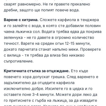
сварят равномерно. Не ги правете прекалено
дребни, защото ще попият повече вода.
Варене с хитрина.
Сложете карфиола в тенджера
и го залейте с вода, в която сте добавили половин
чаена лъжичка сол. Водата трябва едва да покрива
зеленчука - не го давете в огромно количество
течност. Варете на среден огън 12-15 минути,
докато парчетата станат напълно меки. Проверете
с вилица - тя трябва да влиза без никакво
съпротивление.
Критичната стъпка за отцеждане.
Ето къде
повечето хора допускат грешка. След варенето е
задължително да отцедите карфиола
изключително добре. Изсипете го в цедка и го
оставете поне 3-4 минути. Можете дори леко да
го притиснете с гърба на лъжица, за да извадите