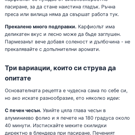
пасиране, за да стане наистина гладък. Ръчна
преса или вилица няма да свършат работа тук.
Прекалено много подправки.
Карфиолът има
деликатен вкус и лесно може да бъде заглушен.
Пармезанът вече добавя соленост и дълбочина - не
прекалявайте с допълнителни аромати.
Три вариации, които си струва да
опитате
Основателната рецепта е чудесна сама по себе си,
но ако искате разнообразие, ето няколко идеи:
С печен чесън.
Увийте цяла глава чесън в
алуминиево фолио и я печете на 180 градуса около
40 минути. Изстискайте меките скилидки
директно в блендера при пасиране. Печеният