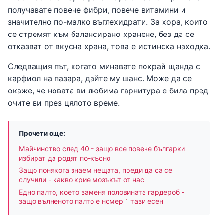
получавате повече фибри, повече витамини и
значително по-малко въглехидрати. За хора, които
се стремят към балансирано хранене, без да се
отказват от вкусна храна, това е истинска находка.
Следващия път, когато минавате покрай щанда с
карфиол на пазара, дайте му шанс. Може да се
окаже, че новата ви любима гарнитура е била пред
очите ви през цялото време.
Прочети още:
Майчинство след 40 - защо все повече българки
избират да родят по-късно
Защо понякога знаем нещата, преди да са се
случили - какво крие мозъкът от нас
Едно палто, което заменя половината гардероб -
защо вълненото палто е номер 1 тази есен