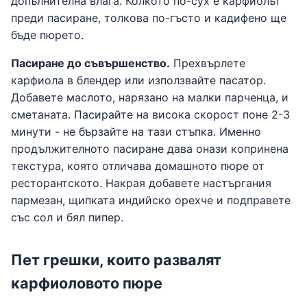
допълнителна влага. Колкото по-сух е карфиолът
преди пасиране, толкова по-гъсто и кадифено ще
бъде пюрето.
Пасиране до съвършенство.
Прехвърлете
карфиола в блендер или използвайте пасатор.
Добавете маслото, нарязано на малки парченца, и
сметаната. Пасирайте на висока скорост поне 2-3
минути - не бързайте на тази стъпка. Именно
продължителното пасиране дава онази копринена
текстура, която отличава домашното пюре от
ресторантското. Накрая добавете настъргания
пармезан, щипката индийско орехче и подправете
със сол и бял пипер.
Пет грешки, които развалят
карфиоловото пюре