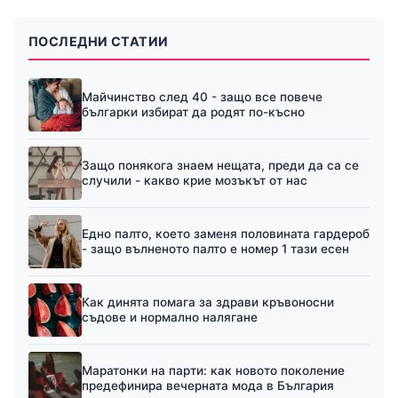
ПОСЛЕДНИ СТАТИИ
Майчинство след 40 - защо все повече
българки избират да родят по-късно
Защо понякога знаем нещата, преди да са се
случили - какво крие мозъкът от нас
Едно палто, което заменя половината гардероб
- защо вълненото палто е номер 1 тази есен
Как динята помага за здрави кръвоносни
съдове и нормално налягане
Маратонки на парти: как новото поколение
предефинира вечерната мода в България