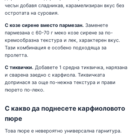
чесън добавя сладникав, карамелизиран вкус без
остротата на суровия.
С козе сирене вместо пармезан.
Заменете
пармезана с 60-70 г меко козе сирене за по-
кремообразна текстура и лек, характерен вкус.
Тази комбинация е особено подходяща за
пролетта.
С тиквички.
Добавете 1 средна тиквичка, нарязана
и сварена заедно с карфиола. Тиквичката
допринася за още по-нежна текстура и прави
пюрето по-леко.
С какво да поднесете карфиоловото
пюре
Това пюре е невероятно универсална гарнитура.