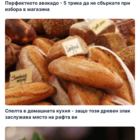
Перфектното авокадо - 5 трика да не сбъркате при
избора в магазина
Спелта в домашната кухня - защо този древен злак
заслужава място на рафта ви