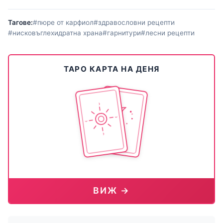
Тагове:
#пюре от карфиол
#здравословни рецепти
#нисковъглехидратна храна
#гарнитури
#лесни рецепти
ТАРО КАРТА НА ДЕНЯ
ВИЖ →