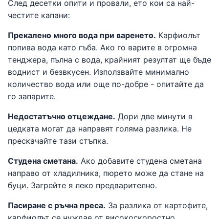
След десетки опити и провали, ето кои са най-
честите капани:
Прекалено много вода при варенето.
Карфиолът
попива вода като гъба. Ако го варите в огромна
тенджера, пълна с вода, крайният резултат ще бъде
воднист и безвкусен. Използвайте минимално
количество вода или още по-добре - опитайте да
го запарите.
Недостатъчно отцеждане.
Дори две минути в
цедката могат да направят голяма разлика. Не
прескачайте тази стъпка.
Студена сметана.
Ако добавите студена сметана
направо от хладилника, пюрето може да стане на
буци. Загрейте я леко предварително.
Пасиране с ръчна преса.
За разлика от картофите,
карфиолът се нуждае от високоскоростно