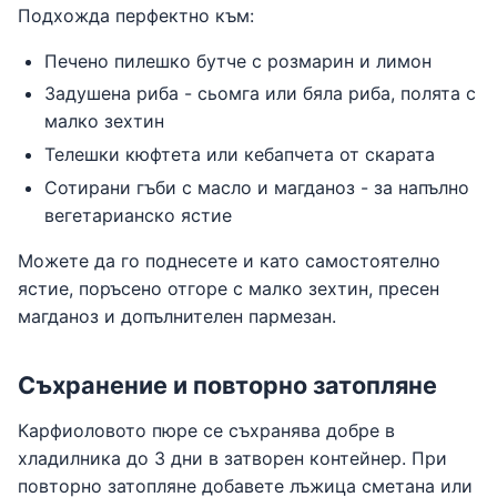
Подхожда перфектно към:
Печено пилешко бутче с розмарин и лимон
Задушена риба - сьомга или бяла риба, полята с
малко зехтин
Телешки кюфтета или кебапчета от скарата
Сотирани гъби с масло и магданоз - за напълно
вегетарианско ястие
Можете да го поднесете и като самостоятелно
ястие, поръсено отгоре с малко зехтин, пресен
магданоз и допълнителен пармезан.
Съхранение и повторно затопляне
Карфиоловото пюре се съхранява добре в
хладилника до 3 дни в затворен контейнер. При
повторно затопляне добавете лъжица сметана или