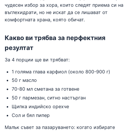
чудесен избор за хора, които следят приема си на
въглехидрати, но не искат да се лишават от
комфортната храна, която обичат.
Какво ви трябва за перфектния
резултат
За 4 порции ще ви трябват:
1 голяма глава карфиол (около 800-900 г)
50 г масло
70-80 мл сметана за готвене
50 г пармезан, ситно настърган
Щипка индийско орехче
Сол и бял пипер
Малък съвет за пазаруването: когато избирате