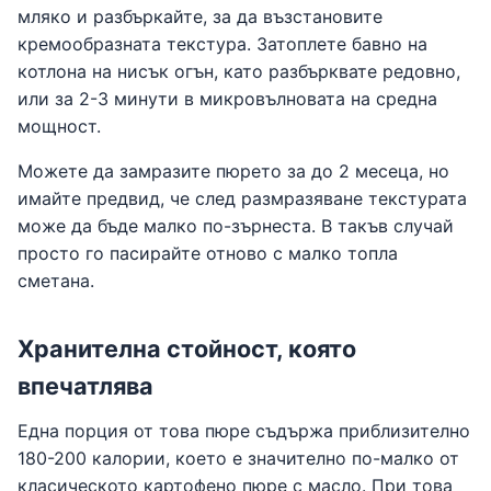
мляко и разбъркайте, за да възстановите
кремообразната текстура. Затоплете бавно на
котлона на нисък огън, като разбърквате редовно,
или за 2-3 минути в микровълновата на средна
мощност.
Можете да замразите пюрето за до 2 месеца, но
имайте предвид, че след размразяване текстурата
може да бъде малко по-зърнеста. В такъв случай
просто го пасирайте отново с малко топла
сметана.
Хранителна стойност, която
впечатлява
Една порция от това пюре съдържа приблизително
180-200 калории, което е значително по-малко от
класическото картофено пюре с масло. При това