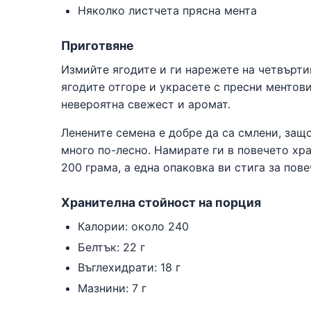
Няколко листчета прясна мента
Приготвяне
Измийте ягодите и ги нарежете на четвърти
ягодите отгоре и украсете с пресни ментови
невероятна свежест и аромат.
Ленените семена е добре да са смлени, защ
много по-лесно. Намирате ги в повечето хра
200 грама, а една опаковка ви стига за пове
Хранителна стойност на порция
Калории: около 240
Белтък: 22 г
Въглехидрати: 18 г
Мазнини: 7 г