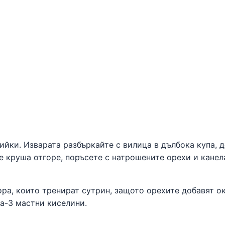
ийки. Изварата разбъркайте с вилица в дълбока купа, 
 круша отгоре, поръсете с натрошените орехи и канел
ра, които тренират сутрин, защото орехите добавят о
а-3 мастни киселини.