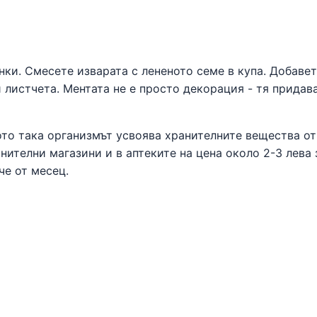
нки. Смесете изварата с лененото семе в купа. Добаве
 листчета. Ментата не е просто декорация - тя придав
ото така организмът усвоява хранителните вещества от
нителни магазини и в аптеките на цена около 2-3 лева 
че от месец.