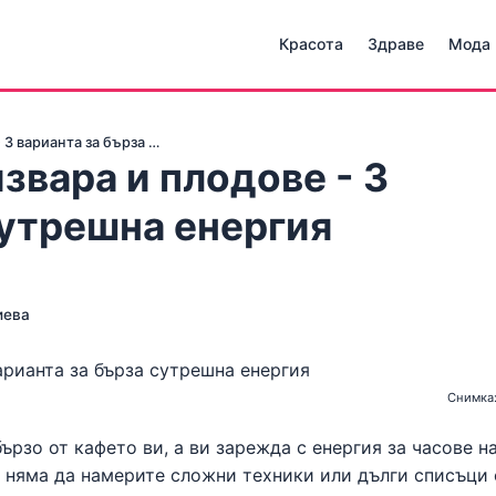
Красота
Здраве
Мода
 3 варианта за бърза …
звара и плодове - 3
сутрешна енергия
иева
Снимка:
ързо от кафето ви, а ви зарежда с енергия за часове н
ук няма да намерите сложни техники или дълги списъци