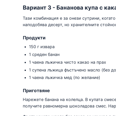
Вариант 3 - Бананова купа с ка
Тази комбинация е за онези сутрини, когато
наподобява десерт, но хранителните стойнос
Продукти
150 г извара
1 среден банан
1 чаена лъжичка чисто какао на прах
1 супена лъжица фъстъчено масло (без до
1 чаена лъжичка мед (по желание)
Приготвяне
Нарежете банана на колелца. В купата смесе
получите равномерна шоколадова смес. Нар