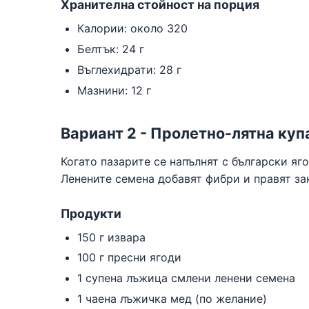
Хранителна стойност на порция
Калории: около 320
Белтък: 24 г
Въглехидрати: 28 г
Мазнини: 12 г
Вариант 2 - Пролетно-лятна купа
Когато пазарите се напълнят с български яг
Ленените семена добавят фибри и правят за
Продукти
150 г извара
100 г пресни ягоди
1 супена лъжица смлени ленени семена
1 чаена лъжичка мед (по желание)