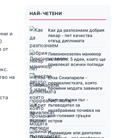
НАЙ-ЧЕТЕНИ
Как да разпознаем добрия
ини и
лекар - пет качества
отвъд дипломата
0
е от
Лимоненозелен маникюр
за лятото: 5 идеи, които ще
привлекат всички погледи
кс.
тво на
Елза Скиапарели -
сюрреалистката, която
промени модата завинаги
ста
Крит за първи път -
пътеводител за
незабравима почивка на
най-големия гръцки
остров
Парамедик или дентален
асистент - две професии с