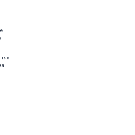
те
а
 тях
за