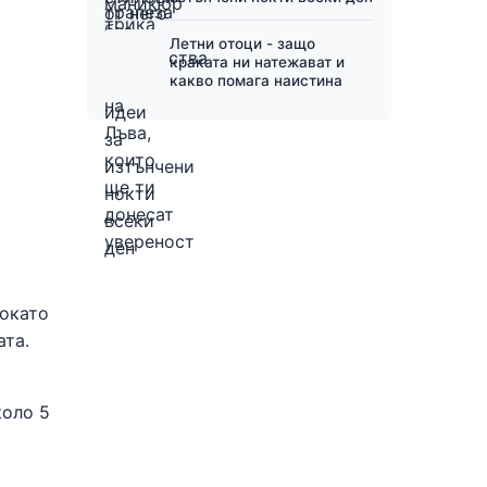
Летни отоци - защо
краката ни натежават и
какво помага наистина
докато
ата.
коло 5