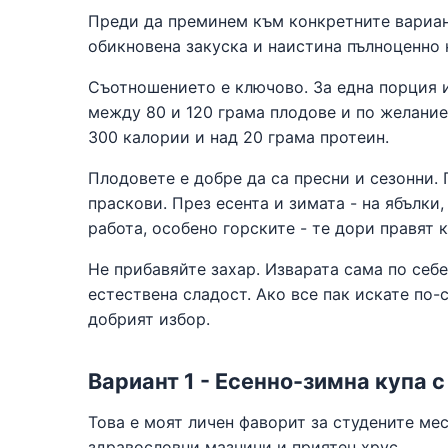
Преди да преминем към конкретните вариан
обикновена закуска и наистина пълноценно 
Съотношението е ключово. За една порция и
между 80 и 120 грама плодове и по желание 
300 калории и над 20 грама протеин.
Плодовете е добре да са пресни и сезонни. 
праскови. През есента и зимата - на ябълк
работа, особено горските - те дори правят к
Не прибавяйте захар. Изварата сама по себе
естествена сладост. Ако все пак искате по-
добрият избор.
Вариант 1 - Есенно-зимна купа с
Това е моят личен фаворит за студените ме
здравословни мазнини и приятен хрус.