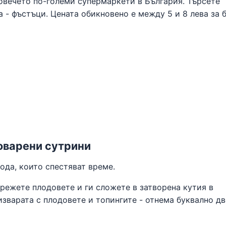
овечето по-големи супермаркети в България. Търсете
 - фъстъци. Цената обикновено е между 5 и 8 лева за 
товарени сутрини
ода, които спестяват време.
арежете плодовете и ги сложете в затворена кутия в
зварата с плодовете и топингите - отнема буквално дв