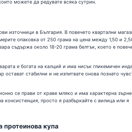
които можете да редувате всяка сутрин.
ови източници в България. В повечето квартални магаз
ерите опаковка от 250 грама на цена между 1,50 и 2,5
звара съдържа около 18-20 грама белтък, което е повеч
арата е богата на калций и има нисък гликемичен инде
хар остават стабилни и не изпитвате онова познато чувс
ионно се прави от краве мляко и има характерна зърне
а консистенция, просто я разбъркайте с вилица или я
а протеинова купа