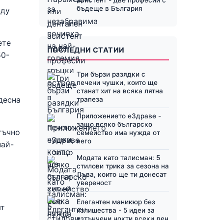
бъдеще в България
жду
ете
ПОСЛЕДНИ СТАТИИ
50-
Три бързи разядки с
печени чушки, които ще
станат хит на всяка лятна
десна
трапеза
Приложението еЗдраве -
защо всяко българско
тъчно
семейство има нужда от
него
най-
Модата като талисман: 5
стилови трика за сезона на
Лъва, които ще ти донесат
увереност
Елегантен маникюр без
ят
излишества - 5 идеи за
изтънчени нокти всеки ден