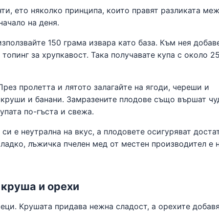
ти, ето няколко принципа, които правят разликата ме
начало на деня.
зползвайте 150 грама извара като база. Към нея добав
топинг за хрупкавост. Така получавате купа с около 2
През пролетта и лятото залагайте на ягоди, череши и
и, круши и банани. Замразените плодове също вършат чу
упата по-гъста и свежа.
 си е неутрална на вкус, а плодовете осигуряват доста
сладко, лъжичка пчелен мед от местен производител е 
 круша и орехи
сеци. Крушата придава нежна сладост, а орехите добав