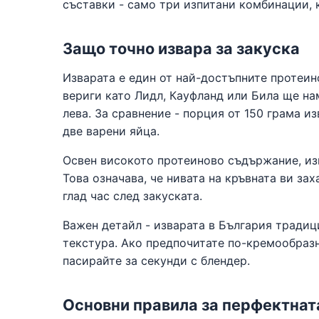
съставки - само три изпитани комбинации, 
Защо точно извара за закуска
Изварата е един от най-достъпните протеин
вериги като Лидл, Кауфланд или Била ще нам
лева. За сравнение - порция от 150 грама и
две варени яйца.
Освен високото протеиново съдържание, изв
Това означава, че нивата на кръвната ви за
глад час след закуската.
Важен детайл - изварата в България традиц
текстура. Ако предпочитате по-кремообразн
пасирайте за секунди с блендер.
Основни правила за перфектнат