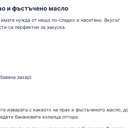
као и фъстъчено масло
 имате нужда от нещо по-сладко и наситено. Вкусът
ти са перфектни за закуска.
бавена захар)
те изварата с какаото на прах и фъстъченото масло, д
едете банановите колелца отгоре.