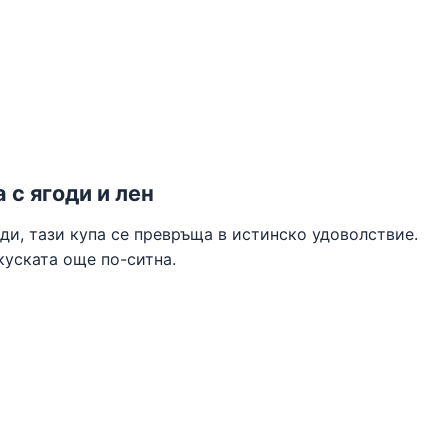
 с ягоди и лен
оди, тази купа се превръща в истинско удоволствие.
куската още по-ситна.