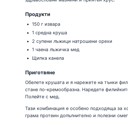
Продукти
150 г извара
1 средна круша
2 супени лъжици натрошени орехи
1 чаена лъжичка мед
Щипка канела
Приготвяне
Обелете крушата и я нарежете на тънки фил
стане по-кремообразна. Наредете филийките
Полейте с мед.
Тази комбинация е особено подходяща за хо
грама протеин допълнително и полезни омег