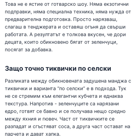
Това не е ястие от готварско шоу. Няма екзотични
подправки, няма специална техника, няма нужда от
предварителна подготовка. Просто нарязваш,
слагаш в тенджерата и оставяш огъня да свърши
работата. А резултатът е толкова вкусен, че дори
децата, които обикновено бягат от зеленчуци,
посягат за добавка.
Защо точно тиквички по селски
Разликата между обикновената задушена манджа с
тиквички и варианта “по селски” е в подхода. Тук
не се стремим към елегантни кубчета и еднаква
текстура. Напротив - зеленчуците са нарязани
едро, готвят се бавно и се получава нещо средно
между яхния и гювеч. Част от тиквичките се
разпадат и сгъстяват соса, а друга част остават на
парчета и дават хапка.