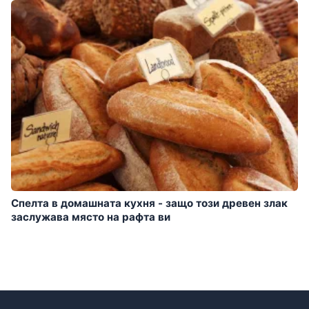
Спелта в домашната кухня - защо този древен злак
заслужава място на рафта ви