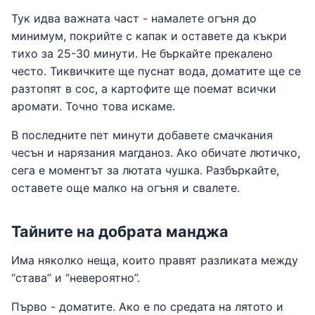
Тук идва важната част - намалете огъня до
минимум, покрийте с капак и оставете да къкри
тихо за 25-30 минути. Не бъркайте прекалено
често. Тиквичките ще пуснат вода, доматите ще се
разтопят в сос, а картофите ще поемат всички
аромати. Точно това искаме.
В последните пет минути добавете смачкания
чесън и нарязания магданоз. Ако обичате лютичко,
сега е моментът за лютата чушка. Разбъркайте,
оставете още малко на огъня и свалете.
Тайните на добрата манджа
Има няколко неща, които правят разликата между
“става” и “невероятно”.
Първо - доматите. Ако е по средата на лятото и