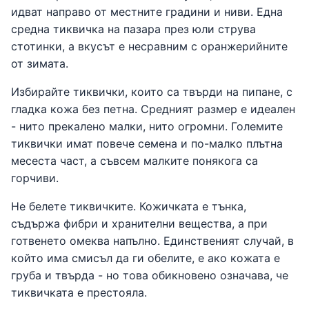
идват направо от местните градини и ниви. Една
средна тиквичка на пазара през юли струва
стотинки, а вкусът е несравним с оранжерийните
от зимата.
Избирайте тиквички, които са твърди на пипане, с
гладка кожа без петна. Средният размер е идеален
- нито прекалено малки, нито огромни. Големите
тиквички имат повече семена и по-малко плътна
месеста част, а съвсем малките понякога са
горчиви.
Не белете тиквичките. Кожичката е тънка,
съдържа фибри и хранителни вещества, а при
готвенето омеква напълно. Единственият случай, в
който има смисъл да ги обелите, е ако кожата е
груба и твърда - но това обикновено означава, че
тиквичката е престояла.