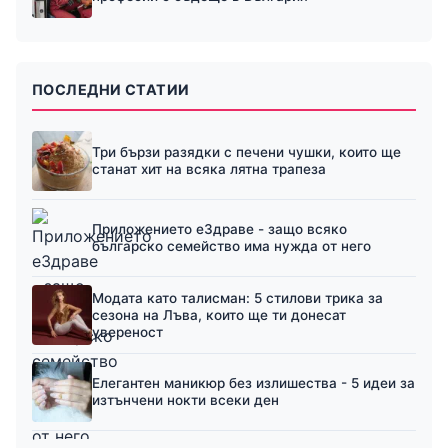
ПОСЛЕДНИ СТАТИИ
Три бързи разядки с печени чушки, които ще
станат хит на всяка лятна трапеза
Приложението еЗдраве - защо всяко
българско семейство има нужда от него
Модата като талисман: 5 стилови трика за
сезона на Лъва, които ще ти донесат
увереност
Елегантен маникюр без излишества - 5 идеи за
изтънчени нокти всеки ден