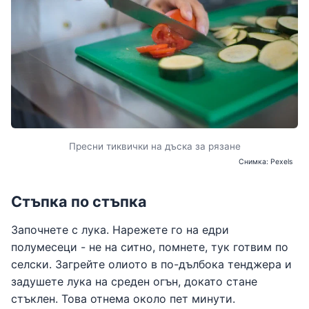
Пресни тиквички на дъска за рязане
Снимка: Pexels
Стъпка по стъпка
Започнете с лука. Нарежете го на едри
полумесеци - не на ситно, помнете, тук готвим по
селски. Загрейте олиото в по-дълбока тенджера и
задушете лука на среден огън, докато стане
стъклен. Това отнема около пет минути.