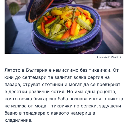
Снимка: Pexels
Лятото в България е немислимо без тиквички. От
юни до септември те залитат всяка сергия на
пазара, струват стотинки и могат да се превърнат
в десетки различни ястия. Но има една рецепта,
която всяка българска баба познава и която никога
не излиза от мода - тиквички по селски, задушени
бавно в тенджера с каквото намериш в
хладилника.