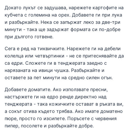
Докато лукът се задушава, нарежете картофите на
кубчета с големина на орех. Добавете ги при лука
и разбъркайте. Нека се запържат леко за две-три
минути - така ще задържат формата си по-добре
при дългото готвене.
Сега е ред на тиквичките. Нарежете ги на дебели
колелца или четвъртинки - не се притеснявайте да
са едри. Сложете ги в тенджерата заедно с
нарязаната на ивици чушка. Разбъркайте и
оставете за пет минути на средно силен огън.
Добавете доматите. Ако използвате пресни,
настържете ги на едро ренде директно над
тенджерата - така кожичките остават в ръката ви,
а сокът отива където трябва. Ако имате доматено
пюре, просто го изсипете. Поръсете с червения
пипер, посолете и разбъркайте добре.