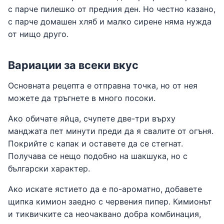
с парче пилешко от предния ден. Но честно казано,
с парче домашен хляб и малко сирене няма нужда
от нищо друго.
Вариации за всеки вкус
Основната рецепта е отправна точка, но от нея
можете да тръгнете в много посоки.
Ако обичате яйца, счупете две-три върху
манджата пет минути преди да я свалите от огъня.
Покрийте с капак и оставете да се стегнат.
Получава се нещо подобно на шакшука, но с
български характер.
Ако искате ястието да е по-ароматно, добавете
щипка кимион заедно с червения пипер. Кимионът
и тиквичките са неочаквано добра комбинация,