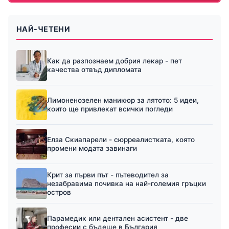
НАЙ-ЧЕТЕНИ
Как да разпознаем добрия лекар - пет
качества отвъд дипломата
Лимоненозелен маникюр за лятото: 5 идеи,
които ще привлекат всички погледи
Елза Скиапарели - сюрреалистката, която
промени модата завинаги
Крит за първи път - пътеводител за
незабравима почивка на най-големия гръцки
остров
Парамедик или дентален асистент - две
професии с бъдеще в България