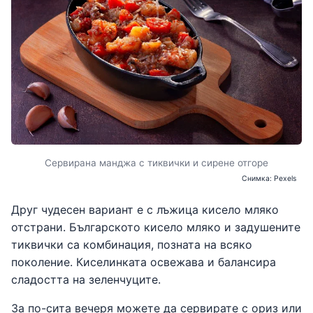
Сервирана манджа с тиквички и сирене отгоре
Снимка: Pexels
Друг чудесен вариант е с лъжица кисело мляко
отстрани. Българското кисело мляко и задушените
тиквички са комбинация, позната на всяко
поколение. Киселинката освежава и балансира
сладостта на зеленчуците.
За по-сита вечеря можете да сервирате с ориз или