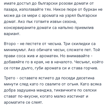
имате достъп до български розови домати от
пазара, използвайте тях. Никое пюре от буркан не
може да се мери с аромата на узрял български
домат. Ако пък готвите извън сезона,
консервираните домати са напълно приемлив
вариант.
Второ - не пестете от чесъна. Три скилидки са
минимумът. Ако обичате чесън, сложете пет. Той
прави соса жив и ароматен. Но внимавайте -
добавяйте го в края, не в началото. Чесънът, който
се готви дълго, губи аромата си и става горчив.
Трето - оставете ястието да поседи десетина
минути след като го свалите от огъня. Като всяка
добра задушена манджа, тиквичките по селски
стават по-вкусни, когато малко изстинат и
ароматите се слеят.