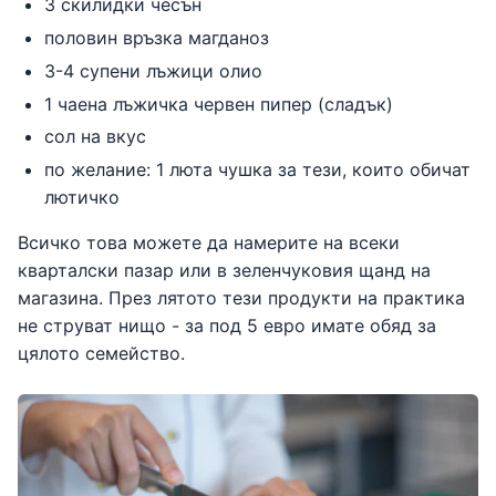
3 скилидки чесън
половин връзка магданоз
3-4 супени лъжици олио
1 чаена лъжичка червен пипер (сладък)
сол на вкус
по желание: 1 люта чушка за тези, които обичат
лютичко
Всичко това можете да намерите на всеки
кварталски пазар или в зеленчуковия щанд на
магазина. През лятото тези продукти на практика
не струват нищо - за под 5 евро имате обяд за
цялото семейство.