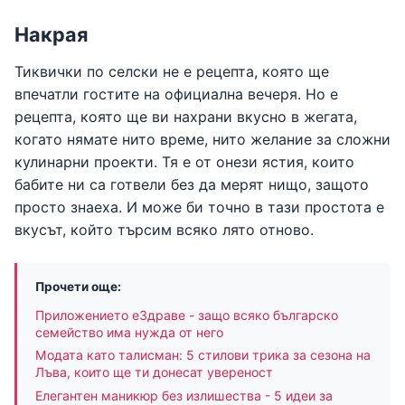
Накрая
Тиквички по селски не е рецепта, която ще
впечатли гостите на официална вечеря. Но е
рецепта, която ще ви нахрани вкусно в жегата,
когато нямате нито време, нито желание за сложни
кулинарни проекти. Тя е от онези ястия, които
бабите ни са готвели без да мерят нищо, защото
просто знаеха. И може би точно в тази простота е
вкусът, който търсим всяко лято отново.
Прочети още:
Приложението еЗдраве - защо всяко българско
семейство има нужда от него
Модата като талисман: 5 стилови трика за сезона на
Лъва, които ще ти донесат увереност
Елегантен маникюр без излишества - 5 идеи за