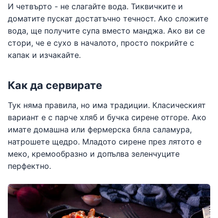
И четвърто - не слагайте вода. Тиквичките и
доматите пускат достатъчно течност. Ако сложите
вода, ще получите супа вместо манджа. Ако ви се
стори, че е сухо в началото, просто покрийте с
капак и изчакайте.
Как да сервирате
Тук няма правила, но има традиции. Класическият
вариант е с парче хляб и бучка сирене отгоре. Ако
имате домашна или фермерска бяла саламура,
натрошете щедро. Младото сирене през лятото е
меко, кремообразно и допълва зеленчуците
перфектно.