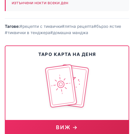
изтънчени нокти всеки ден
Тагове:
#рецепти с тиквички
#лятна рецепта
#бързо ястие
#тиквички в тенджера
#домашна манджа
ТАРО КАРТА НА ДЕНЯ
ВИЖ →