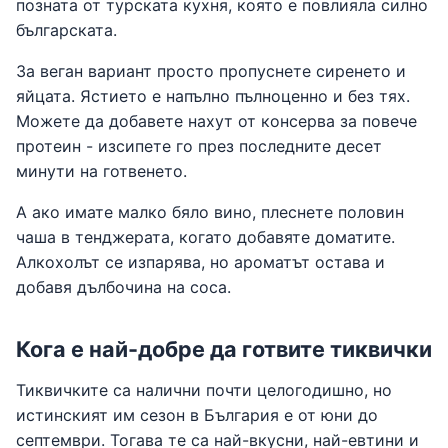
позната от турската кухня, която е повлияла силно
българската.
За веган вариант просто пропуснете сиренето и
яйцата. Ястието е напълно пълноценно и без тях.
Можете да добавете нахут от консерва за повече
протеин - изсипете го през последните десет
минути на готвенето.
А ако имате малко бяло вино, плеснете половин
чаша в тенджерата, когато добавяте доматите.
Алкохолът се изпарява, но ароматът остава и
добавя дълбочина на соса.
Кога е най-добре да готвите тиквички
Тиквичките са налични почти целогодишно, но
истинският им сезон в България е от юни до
септември. Тогава те са най-вкусни, най-евтини и