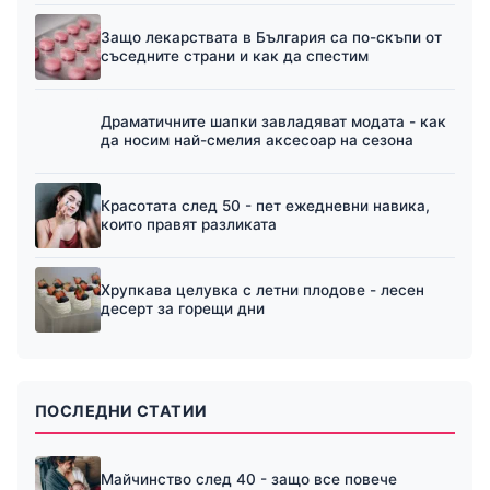
Защо лекарствата в България са по-скъпи от
съседните страни и как да спестим
Драматичните шапки завладяват модата - как
да носим най-смелия аксесоар на сезона
Красотата след 50 - пет ежедневни навика,
които правят разликата
Хрупкава целувка с летни плодове - лесен
десерт за горещи дни
ПОСЛЕДНИ СТАТИИ
Майчинство след 40 - защо все повече