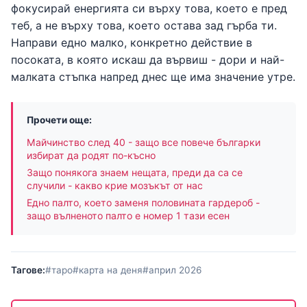
фокусирай енергията си върху това, което е пред
теб, а не върху това, което остава зад гърба ти.
Направи едно малко, конкретно действие в
посоката, в която искаш да вървиш - дори и най-
малката стъпка напред днес ще има значение утре.
Прочети още:
Майчинство след 40 - защо все повече българки
избират да родят по-късно
Защо понякога знаем нещата, преди да са се
случили - какво крие мозъкът от нас
Едно палто, което заменя половината гардероб -
защо вълненото палто е номер 1 тази есен
Тагове:
#таро
#карта на деня
#април 2026