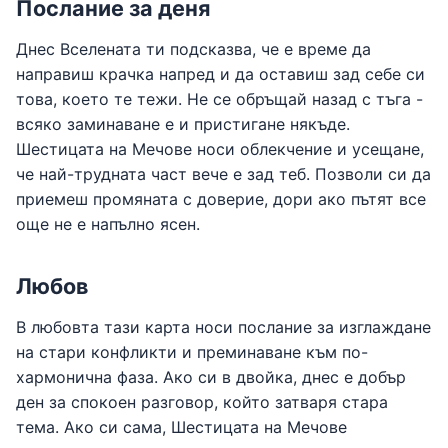
Послание за деня
Днес Вселената ти подсказва, че е време да
направиш крачка напред и да оставиш зад себе си
това, което те тежи. Не се обръщай назад с тъга -
всяко заминаване е и пристигане някъде.
Шестицата на Мечове носи облекчение и усещане,
че най-трудната част вече е зад теб. Позволи си да
приемеш промяната с доверие, дори ако пътят все
още не е напълно ясен.
Любов
В любовта тази карта носи послание за изглаждане
на стари конфликти и преминаване към по-
хармонична фаза. Ако си в двойка, днес е добър
ден за спокоен разговор, който затваря стара
тема. Ако си сама, Шестицата на Мечове