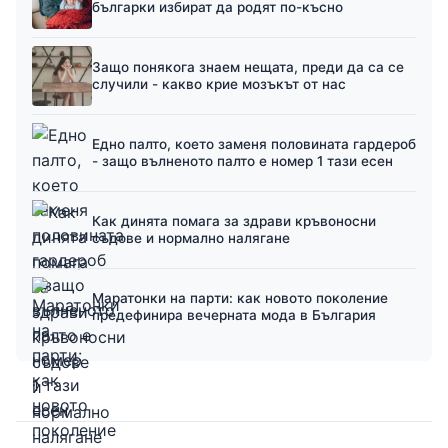
българки избират да родят по-късно
Защо понякога знаем нещата, преди да са се
случили - какво крие мозъкът от нас
Едно палто, което заменя половината гардероб
- защо вълненото палто е номер 1 тази есен
Как динята помага за здрави кръвоносни
съдове и нормално налягане
Маратонки на парти: как новото поколение
предефинира вечерната мода в България