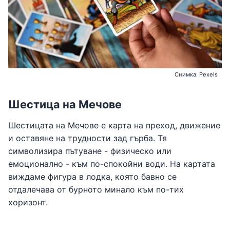
Снимка: Pexels
Шестица на Мечове
Шестицата на Мечове е карта на преход, движение
и оставяне на трудности зад гърба. Тя
символизира пътуване - физическо или
емоционално - към по-спокойни води. На картата
виждаме фигура в лодка, която бавно се
отдалечава от бурното минало към по-тих
хоризонт.