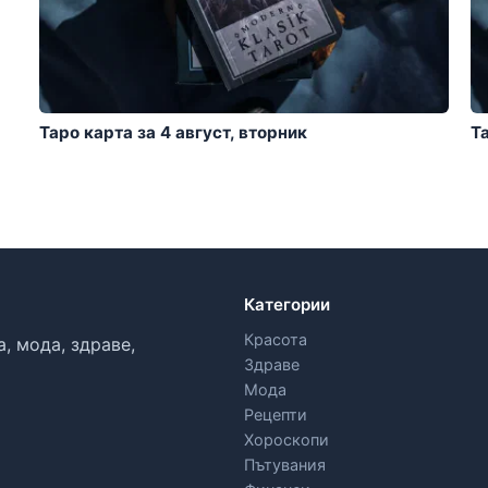
Таро карта за 4 август, вторник
Т
Категории
Красота
, мода, здраве,
Здраве
Мода
Рецепти
Хороскопи
Пътувания