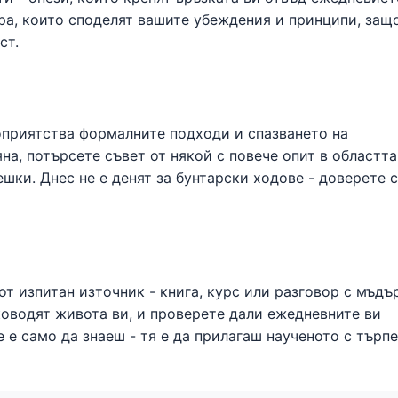
ра, които споделят вашите убеждения и принципи, защ
ст.
приятства формалните подходи и спазването на
а, потърсете съвет от някой с повече опит в областта
шки. Днес не е денят за бунтарски ходове - доверете с
т изпитан източник - книга, курс или разговор с мъдъ
ководят живота ви, и проверете дали ежедневните ви
 е само да знаеш - тя е да прилагаш наученото с търп