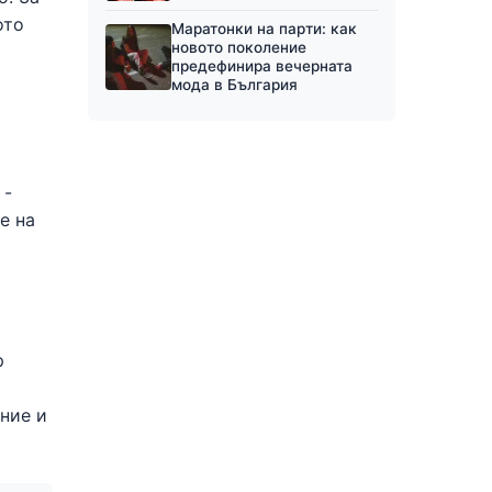
ото
Маратонки на парти: как
новото поколение
предефинира вечерната
мода в България
 -
е на
р
ение и