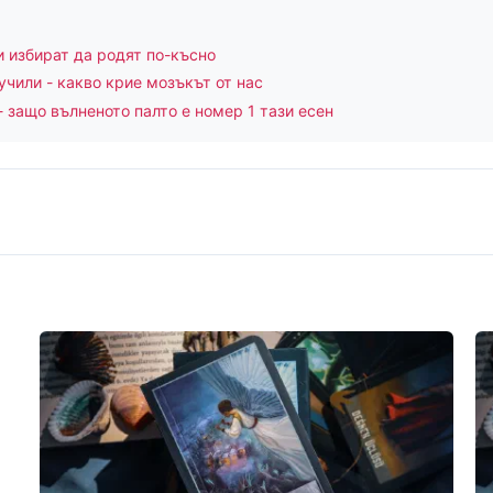
и избират да родят по-късно
учили - какво крие мозъкът от нас
- защо вълненото палто е номер 1 тази есен