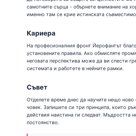
самотните сърца - обърнете внимание на хо
именно там се крие истинската съвместимо
Кариера
На професионалния фронт Йерофантът благо
установените правила. Ако обмисляте промян
неговата перспектива може да ви спести гре
системата и работете в нейните рамки.
Съвет
Отделете време днес да научите нещо ново о
човек. Запишете си три принципа, които ръ
действия наистина ги следват. Мъдростта не
постоянство.