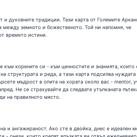
т и духовните традиции. Тази карта от Големите Аркан
а между земното и божественото. Той ни напомня, че
от времето истини.
 към корените си - към ценностите и знанията, които 
на структурата и реда, а тази карта подсилва нуждата
рсете мъдрост в опита на хората около вас - mentor, у
пред. Не се страхувайте да следвате утъпканата пътек
ди на правилното място.
а и ангажираност. Ако сте в двойка, днес е идеален 
и - онези, които крепят връзката ви отвъд ежедневиет