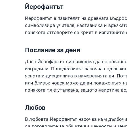
Йерофантът
Йерофантът е пазителят на древната мъдрос
символизира учителя, наставника и връзкат
понякога отговорите се крият в изпитаните 
Послание за деня
Днес Йерофантът ви приканва да се обърнете
изградили. Понеделникът започва под знака 
яснота и дисциплина в намеренията ви. Потъ
или близък човек може да ви покаже пътя на
понякога тя е утъпкана, защото наистина во
Любов
В любовта Йерофантът насочва към дълбочин
да поговорите за общите ви ценности и мечт