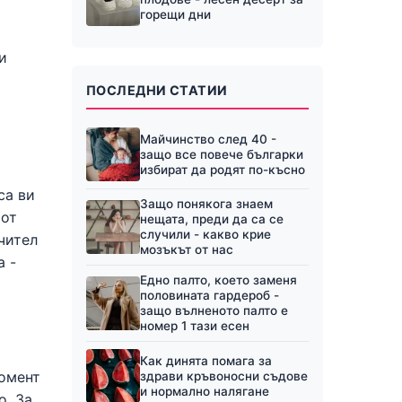
горещи дни
и
ПОСЛЕДНИ СТАТИИ
Майчинство след 40 -
защо все повече българки
избират да родят по-късно
са ви
Защо понякога знаем
 от
нещата, преди да са се
случили - какво крие
чител
мозъкът от нас
а -
Едно палто, което заменя
половината гардероб -
защо вълненото палто е
номер 1 тази есен
Как динята помага за
момент
здрави кръвоносни съдове
и нормално налягане
о. За