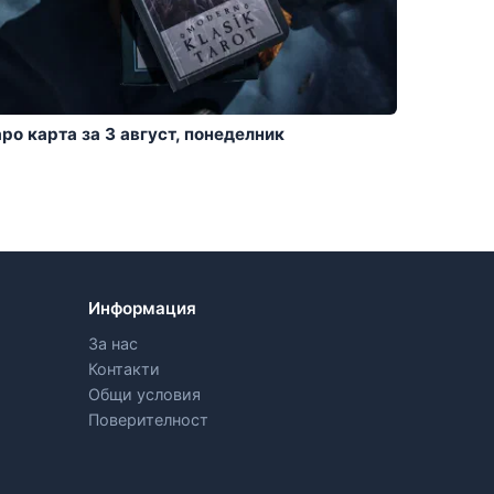
аро карта за 3 август, понеделник
Информация
За нас
Контакти
Общи условия
Поверителност