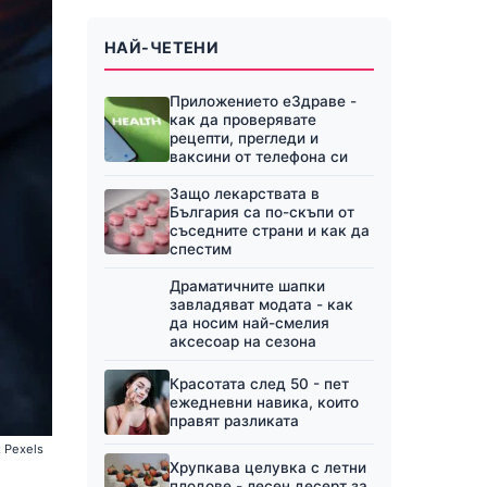
НАЙ-ЧЕТЕНИ
Приложението еЗдраве -
как да проверявате
рецепти, прегледи и
ваксини от телефона си
Защо лекарствата в
България са по-скъпи от
съседните страни и как да
спестим
Драматичните шапки
завладяват модата - как
да носим най-смелия
аксесоар на сезона
Красотата след 50 - пет
ежедневни навика, които
правят разликата
 Pexels
Хрупкава целувка с летни
плодове - лесен десерт за