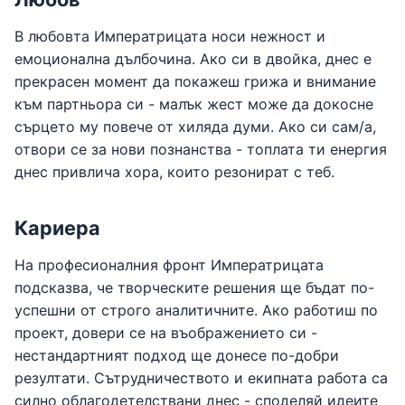
В любовта Императрицата носи нежност и
емоционална дълбочина. Ако си в двойка, днес е
прекрасен момент да покажеш грижа и внимание
към партньора си - малък жест може да докосне
сърцето му повече от хиляда думи. Ако си сам/а,
отвори се за нови познанства - топлата ти енергия
днес привлича хора, които резонират с теб.
Кариера
На професионалния фронт Императрицата
подсказва, че творческите решения ще бъдат по-
успешни от строго аналитичните. Ако работиш по
проект, довери се на въображението си -
нестандартният подход ще донесе по-добри
резултати. Сътрудничеството и екипната работа са
силно облагодетелствани днес - споделяй идеите