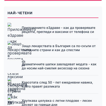
НАЙ-ЧЕТЕНИ
Приложението еЗдраве - как да проверявате
рецепти, прегледи и ваксини от телефона си
Защо лекарствата в България са по-скъпи от
съседните страни и как да спестим
Драматичните шапки завладяват модата - как
да носим най-смелия аксесоар на сезона
Красотата след 50 - пет ежедневни навика,
които правят разликата
Хрупкава целувка с летни плодове - лесен
десерт за горещи дни