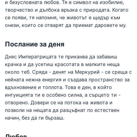
и безусловната любов. Тя е символ на изобилие,
творчество и дълбока връзка с природата. Когато
се появи, тя напомня, че животът е щедър към
онези, които се отварят да приемат даровете му.
Послание за деня
Днес Императрицата те приканва да забавиш
крачка и да усетиш красотата в малките неща
около теб. Сряда - денят на Меркурий - се среща с
нейната нежна енергия и създава пространство за
вдъхновение и топлота. Това е ден, в който
интуицията ти е особено силна, а сърцето ти -
отворено. Довери се на потока на живота и
позволи на нещата да разцъфнат по естествен
начин, без да ги бързаш.
Любов