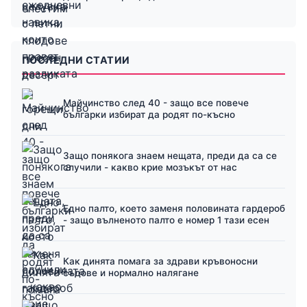
ПОСЛЕДНИ СТАТИИ
Майчинство след 40 - защо все повече
българки избират да родят по-късно
Защо понякога знаем нещата, преди да са се
случили - какво крие мозъкът от нас
Едно палто, което заменя половината гардероб
- защо вълненото палто е номер 1 тази есен
Как динята помага за здрави кръвоносни
съдове и нормално налягане