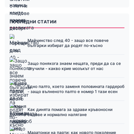
ПОСЛЕДНИ СТАТИИ
Майчинство след 40 - защо все повече
българки избират да родят по-късно
Защо понякога знаем нещата, преди да са се
случили - какво крие мозъкът от нас
Едно палто, което заменя половината гардероб
- защо вълненото палто е номер 1 тази есен
Как динята помага за здрави кръвоносни
съдове и нормално налягане
Маратонки на парти: как новото поколение