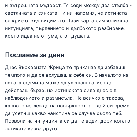
и вътрешната мъдрост. Тя седи между два стълба -
светлината и сянката - и ни напомня, че истината
се крие отвъд видимото. Тази карта символизира
интуицията, търпението и дълбокото разбиране,
което идва не от ума, а от душата.
Послание за деня
Днес Върховната Жрица те приканва да забавиш
темпото и да се вслушаш в себе си. В началото на
новата седмица може да усещаш натиск да
действаш бързо, но истинската сила днес е в
наблюдението и размисъла. Не всичко е такова,
каквото изглежда на повърхността - дай си време
да усетиш какво наистина се случва около теб.
Позволи на интуицията си да те води, дори когато
логиката казва друго.