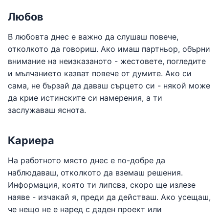
Любов
В любовта днес е важно да слушаш повече,
отколкото да говориш. Ако имаш партньор, обърни
внимание на неизказаното - жестовете, погледите
и мълчанието казват повече от думите. Ако си
сама, не бързай да даваш сърцето си - някой може
да крие истинските си намерения, а ти
заслужаваш яснота.
Кариера
На работното място днес е по-добре да
наблюдаваш, отколкото да вземаш решения.
Информация, която ти липсва, скоро ще излезе
наяве - изчакай я, преди да действаш. Ако усещаш,
че нещо не е наред с даден проект или