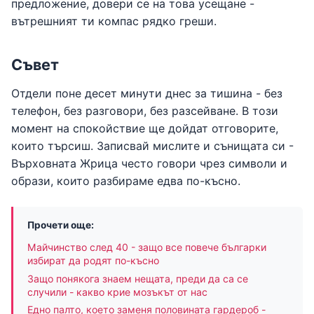
предложение, довери се на това усещане -
вътрешният ти компас рядко греши.
Съвет
Отдели поне десет минути днес за тишина - без
телефон, без разговори, без разсейване. В този
момент на спокойствие ще дойдат отговорите,
които търсиш. Записвай мислите и сънищата си -
Върховната Жрица често говори чрез символи и
образи, които разбираме едва по-късно.
Прочети още:
Майчинство след 40 - защо все повече българки
избират да родят по-късно
Защо понякога знаем нещата, преди да са се
случили - какво крие мозъкът от нас
Едно палто, което заменя половината гардероб -