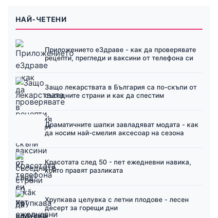
НАЙ-ЧЕТЕНИ
Приложението еЗдраве - как да проверявате
рецепти, прегледи и ваксини от телефона си
Защо лекарствата в България са по-скъпи от
съседните страни и как да спестим
Драматичните шапки завладяват модата - как
да носим най-смелия аксесоар на сезона
Красотата след 50 - пет ежедневни навика,
които правят разликата
Хрупкава целувка с летни плодове - лесен
десерт за горещи дни