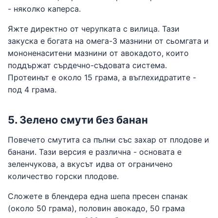
- няколко каперса.
Яжте директно от черупката с вилица. Тази
закуска е богата на омега-3 мазнини от сьомгата и
мононенаситени мазнини от авокадото, които
поддържат сърдечно-съдовата система.
Протеинът е около 15 грама, а въглехидратите -
под 4 грама.
5. Зелено смути без банан
Повечето смутита са пълни със захар от плодове и
банани. Тази версия е различна - основата е
зеленчукова, а вкусът идва от ограничено
количество горски плодове.
Сложете в блендера една шепа пресен спанак
(около 50 грама), половин авокадо, 50 грама