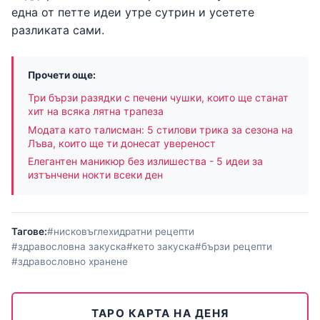
една от петте идеи утре сутрин и усетете
разликата сами.
Прочети още:
Три бързи разядки с печени чушки, които ще станат
хит на всяка лятна трапеза
Модата като талисман: 5 стилови трика за сезона на
Лъва, които ще ти донесат увереност
Елегантен маникюр без излишества - 5 идеи за
изтънчени нокти всеки ден
Тагове:
#нисковъглехидратни рецепти
#здравословна закуска
#кето закуска
#бързи рецепти
#здравословно хранене
ТАРО КАРТА НА ДЕНЯ