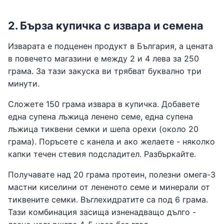
2. Бърза купичка с извара и семена
Изварата е подценен продукт в България, а цената
в повечето магазини е между 2 и 4 лева за 250
грама. За тази закуска ви трябват буквално три
минути.
Сложете 150 грама извара в купичка. Добавете
една супена лъжица ленено семе, една супена
лъжица тиквени семки и шепа орехи (около 20
грама). Поръсете с канела и ако желаете - няколко
капки течен стевия подсладител. Разбъркайте.
Получавате над 20 грама протеин, полезни омега-3
мастни киселини от лененото семе и минерали от
тиквените семки. Въглехидратите са под 6 грама.
Тази комбинация засища изненадващо дълго -