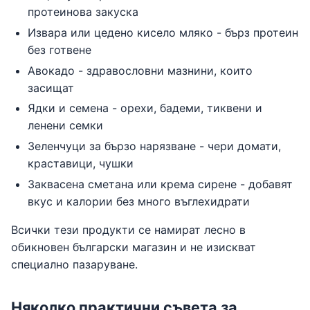
протеинова закуска
Извара или цедено кисело мляко - бърз протеин
без готвене
Авокадо - здравословни мазнини, които
засищат
Ядки и семена - орехи, бадеми, тиквени и
ленени семки
Зеленчуци за бързо нарязване - чери домати,
краставици, чушки
Заквасена сметана или крема сирене - добавят
вкус и калории без много въглехидрати
Всички тези продукти се намират лесно в
обикновен български магазин и не изискват
специално пазаруване.
Няколко практични съвета за