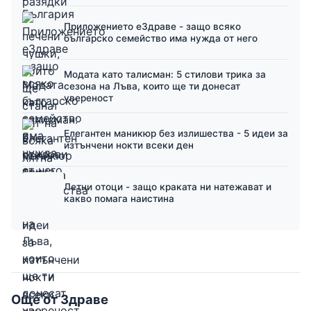
Приложението еЗдраве - защо всяко
българско семейство има нужда от него
Модата като талисман: 5 стилови трика за
сезона на Лъва, които ще ти донесат
увереност
Елегантен маникюр без излишества - 5 идеи за
изтънчени нокти всеки ден
Летни отоци - защо краката ни натежават и
какво помага наистина
Още от Здраве