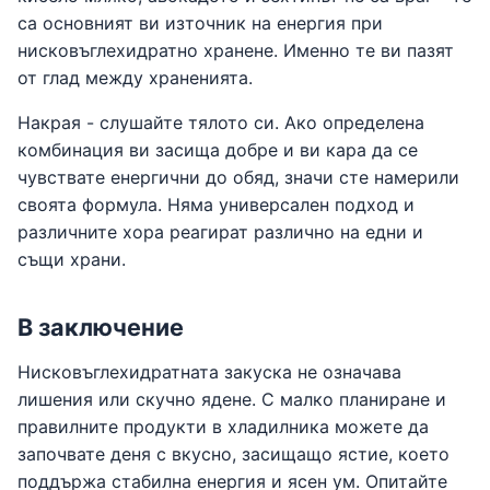
са основният ви източник на енергия при
нисковъглехидратно хранене. Именно те ви пазят
от глад между храненията.
Накрая - слушайте тялото си. Ако определена
комбинация ви засища добре и ви кара да се
чувствате енергични до обяд, значи сте намерили
своята формула. Няма универсален подход и
различните хора реагират различно на едни и
същи храни.
В заключение
Нисковъглехидратната закуска не означава
лишения или скучно ядене. С малко планиране и
правилните продукти в хладилника можете да
започвате деня с вкусно, засищащо ястие, което
поддържа стабилна енергия и ясен ум. Опитайте