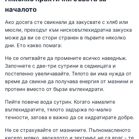
началото
Ако досега сте свикнали да закусвате с хляб или
мюсли, преходът към нисковъглехидратна закуска
може да ви се стори странен в първите няколко
дни. Ето какво помага:
Не се опитвайте да промените всичко наведнъж.
Започнете с две-три сутрини в седмицата и
постепенно увеличавайте. Тялото ви има нужда от
време да свикне да получава енергия от мазнини и
протеин вместо от бързи въглехидрати.
Пийте повече вода сутрин. Когато намалите
въглехидратите, тялото задържа по-малко
течности, затова е важно да се хидратирате добре.
Не се страхувайте от мазнините. Пълномасленото
кисело мляко, авокадото и зехтинът не са враг - те