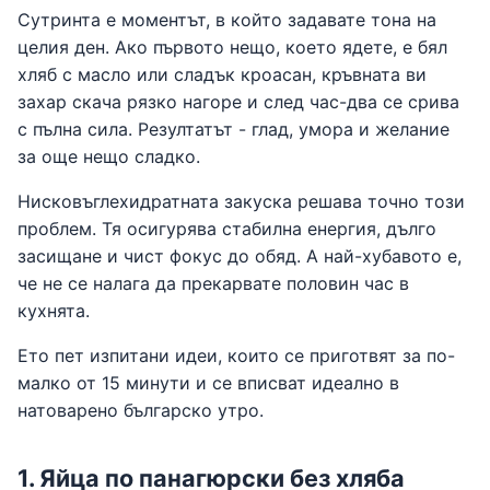
Сутринта е моментът, в който задавате тона на
целия ден. Ако първото нещо, което ядете, е бял
хляб с масло или сладък кроасан, кръвната ви
захар скача рязко нагоре и след час-два се срива
с пълна сила. Резултатът - глад, умора и желание
за още нещо сладко.
Нисковъглехидратната закуска решава точно този
проблем. Тя осигурява стабилна енергия, дълго
засищане и чист фокус до обяд. А най-хубавото е,
че не се налага да прекарвате половин час в
кухнята.
Ето пет изпитани идеи, които се приготвят за по-
малко от 15 минути и се вписват идеално в
натоварено българско утро.
1. Яйца по панагюрски без хляба