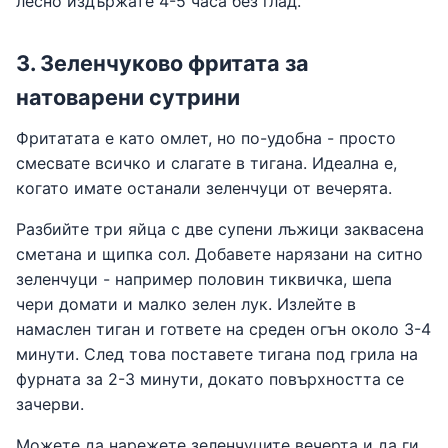
лесно издържате 4-5 часа без глад.
3. Зеленчуково фритата за
натоварени сутрини
Фритатата е като омлет, но по-удобна - просто
смесвате всичко и слагате в тигана. Идеална е,
когато имате останали зеленчуци от вечерята.
Разбийте три яйца с две супени лъжици заквасена
сметана и щипка сол. Добавете нарязани на ситно
зеленчуци - например половин тиквичка, шепа
чери домати и малко зелен лук. Излейте в
намаслен тиган и гответе на среден огън около 3-4
минути. След това поставете тигана под грила на
фурната за 2-3 минути, докато повърхността се
зачерви.
Можете да нарежете зеленчуците вечерта и да ги