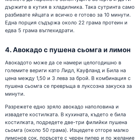
държите в кутия в хладилника. Така сутринта само
разбивате яйцата и всичко е готово за 10 минути.
Една порция съдържа около 22 грама протеин и
едва 5 грама въглехидрати.
4. Авокадо с пушена сьомга и лимон
Авокадото може да се намери целогодишно в
големите вериги като Лидл, Кауфланд и Била на
цена между 1,50 и 3 лева за брой. В комбинация с
пушена сьомга се превръща в луксозна закуска за
минути.
Разрежете едно зряло авокадо наполовина и
извадете костилката. В кухината, където е била
костилката, подредете две-три филийки пушена
сьомга (около 50 грама). Изцедете отгоре малко
лимонов сок, поръсете с черен пипер и по желание