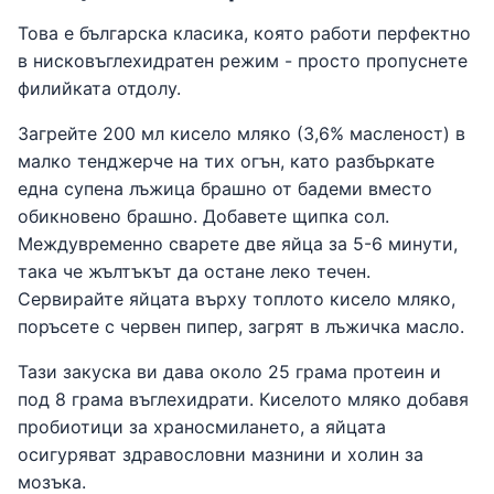
Това е българска класика, която работи перфектно
в нисковъглехидратен режим - просто пропуснете
филийката отдолу.
Загрейте 200 мл кисело мляко (3,6% масленост) в
малко тенджерче на тих огън, като разбъркате
една супена лъжица брашно от бадеми вместо
обикновено брашно. Добавете щипка сол.
Междувременно сварете две яйца за 5-6 минути,
така че жълтъкът да остане леко течен.
Сервирайте яйцата върху топлото кисело мляко,
поръсете с червен пипер, загрят в лъжичка масло.
Тази закуска ви дава около 25 грама протеин и
под 8 грама въглехидрати. Киселото мляко добавя
пробиотици за храносмилането, а яйцата
осигуряват здравословни мазнини и холин за
мозъка.