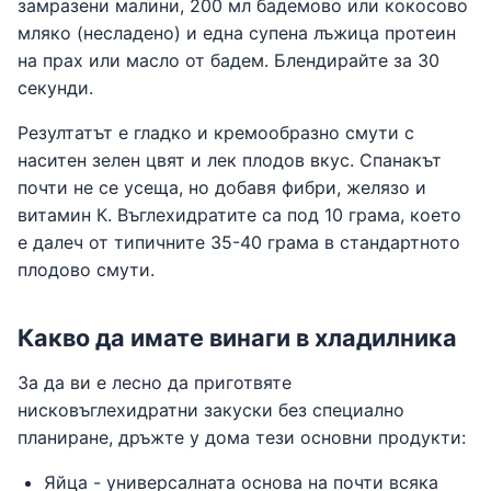
замразени малини, 200 мл бадемово или кокосово
мляко (несладено) и една супена лъжица протеин
на прах или масло от бадем. Блендирайте за 30
секунди.
Резултатът е гладко и кремообразно смути с
наситен зелен цвят и лек плодов вкус. Спанакът
почти не се усеща, но добавя фибри, желязо и
витамин К. Въглехидратите са под 10 грама, което
е далеч от типичните 35-40 грама в стандартното
плодово смути.
Какво да имате винаги в хладилника
За да ви е лесно да приготвяте
нисковъглехидратни закуски без специално
планиране, дръжте у дома тези основни продукти:
Яйца - универсалната основа на почти всяка