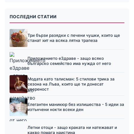
ПОСЛЕДНИ СТАТИИ
Три бързи разядки с печени чушки, които ще
станат хит на всяка лятна трапеза
Приложението еЗдраве - защо всяко
българско семейство има нужда от него
Модата като талисман: 5 стилови трика за
сезона на Лъва, които ще ти донесат
увереност
Елегантен маникюр без излишества - 5 идеи за
изтънчени нокти всеки ден
Летни отоци - защо краката ни натежават и
какво помага наистина