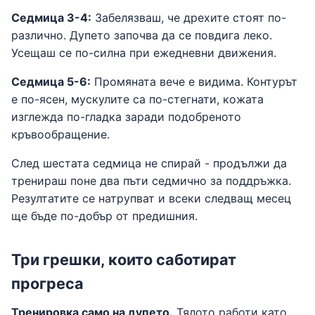
Седмица 3-4:
Забелязваш, че дрехите стоят по-
различно. Дупето започва да се повдига леко.
Усещаш се по-силна при ежедневни движения.
Седмица 5-6:
Промяната вече е видима. Контурът
е по-ясен, мускулите са по-стегнати, кожата
изглежда по-гладка заради подобреното
кръвообращение.
След шестата седмица не спирай - продължи да
тренираш поне два пъти седмично за поддръжка.
Резултатите се натрупват и всеки следващ месец
ще бъде по-добър от предишния.
Три грешки, които саботират
прогреса
Тренировка само на дупето.
Тялото работи като