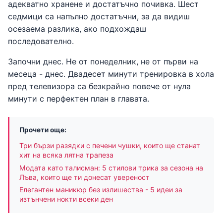
адекватно хранене и достатъчно почивка. Шест
седмици са напълно достатъчни, за да видиш
осезаема разлика, ако подхождаш
последователно.
Започни днес. Не от понеделник, не от първи на
месеца - днес. Двадесет минути тренировка в хола
пред телевизора са безкрайно повече от нула
минути с перфектен план в главата.
Прочети още:
Три бързи разядки с печени чушки, които ще станат
хит на всяка лятна трапеза
Модата като талисман: 5 стилови трика за сезона на
Лъва, които ще ти донесат увереност
Елегантен маникюр без излишества - 5 идеи за
изтънчени нокти всеки ден