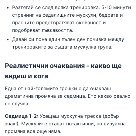
Разтягай се след всяка тренировка. 5-10 минути
стречинг на седалищните мускули, бедрата и
прасците предотвратяват скованост и
подобряват гъвкавостта.
Давай си поне един пълен ден почивка между
тренировките за същата мускулна група.
Реалистични очаквания - какво ще
видиш и кога
Една от най-големите грешки е да очакваш
драматична промяна за седмица. Ето какво реално
се случва:
Седмица 1-2:
Усещаш мускулна треска (добър
знак!). Мускулите стават по-активни, но визуална
промяна все още няма.