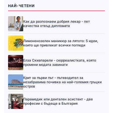
НАЙ-ЧЕТЕНИ
Как да разпознаем добрия лекар - пет
качества отвъд дипломата
Лимоненозелен маникюр за лятото: 5 идеи,
които ще привлекат всички погледи
Елза Скиапарели - сюрреалистката, която
промени модата завинаги
Крит за първи път - пътеводител за
незабравима почивка на най-големия гръцки
остров
Парамедик или дентален асистент - две
професии с бъдеще в България