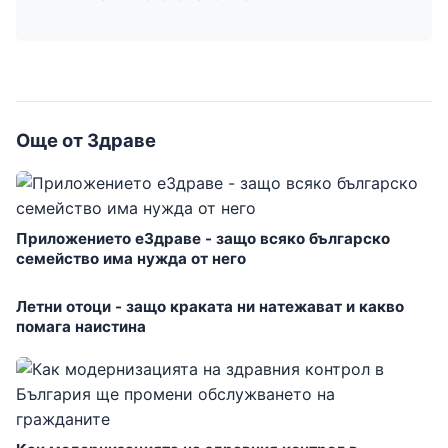
Още от Здраве
Приложението еЗдраве - защо всяко българско
семейство има нужда от него
Летни отоци - защо краката ни натежават и какво
помага наистина