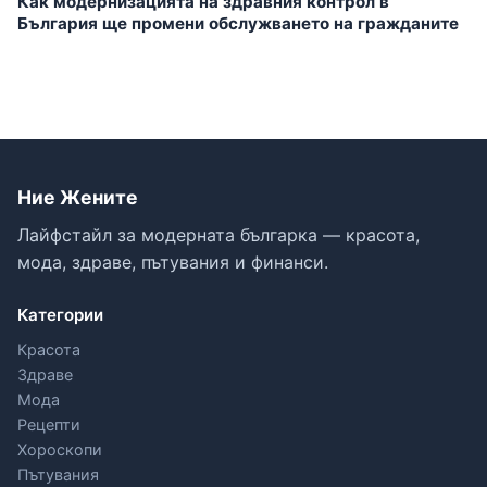
Как модернизацията на здравния контрол в
България ще промени обслужването на гражданите
Ние Жените
Лайфстайл за модерната българка — красота,
мода, здраве, пътувания и финанси.
Категории
Красота
Здраве
Мода
Рецепти
Хороскопи
Пътувания