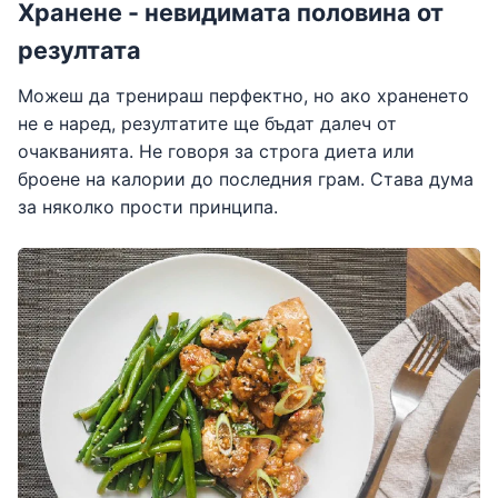
Хранене - невидимата половина от
резултата
Можеш да тренираш перфектно, но ако храненето
не е наред, резултатите ще бъдат далеч от
очакванията. Не говоря за строга диета или
броене на калории до последния грам. Става дума
за няколко прости принципа.