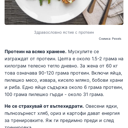
Здравословно ястие с протеин
Снимка: Pexels
Протеин на всяко хранене.
Мускулите се
изграждат от протеин. Целта е около 1.5-2 грама на
килограм телесно тегло дневно. За жена от 60 кг
това означава 90-120 грама протеин. Включи яйца,
пилешко месо, извара, кисело мляко, бобови храни
и риба. Едно яйце съдържа около 6 грама протеин,
100 грама пилешко гърди - около 31 грама.
Не се страхувай от въглехидрати.
Овесени ядки,
пълнозърнест хляб, ориз и картофи дават енергия
за тренировките. Яж ги предимно преди и след
тренировка.