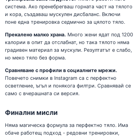
система. Ако пренебрегваш горната част на тялото
и кора, създаваш мускулен дисбаланс. Включи
поне една тренировка седмично за цялото тяло.
Прекалено малко храна.
Много жени ядат под 1200
калории в опит да отслабнат, но така тялото няма
градивен материал за мускули. Резултатът е слабо,
но меко тяло без форма.
Сравняване с профили в социалните мрежи.
Повечето снимки в Instagram са с перфектно
осветление, ъгъл и понякога филтри. Сравнявай се
само с вчерашната си версия.
Финални мисли
Няма магическа формула за перфектно тяло. Има
обаче работещ подход - редовни тренировки,