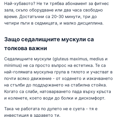
Най-хубавото? Не ти трябва абонамент за фитнес
зала, скъпо оборудване или два часа свободно
време. Достатъчни са 20-30 минути, три до
четири пъти в седмицата, и малко дисциплина.
Защо седалищните мускули са
толкова важни
Седалищните мускули (gluteus maximus, medius и
minimus) не са просто въпрос на естетика. Те са
най-голямата мускулна група в тялото и участват в
почти всяко движение - от ходенето и изкачването
на стълби до поддържането на стабилна стойка.
Когато са слаби, натоварването пада върху кръста
и коленете, което води до болки и дискомфорт.
Така че работата по дупето не е суета - тя е
инвестиция в здравето ти.