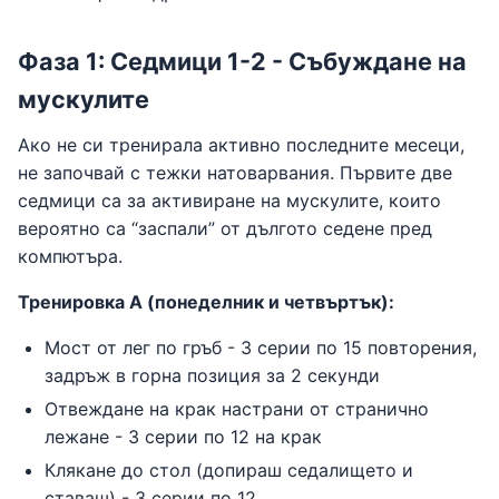
Фаза 1: Седмици 1-2 - Събуждане на
мускулите
Ако не си тренирала активно последните месеци,
не започвай с тежки натоварвания. Първите две
седмици са за активиране на мускулите, които
вероятно са “заспали” от дългото седене пред
компютъра.
Тренировка А (понеделник и четвъртък):
Мост от лег по гръб - 3 серии по 15 повторения,
задръж в горна позиция за 2 секунди
Отвеждане на крак настрани от странично
лежане - 3 серии по 12 на крак
Клякане до стол (допираш седалището и
ставаш) - 3 серии по 12