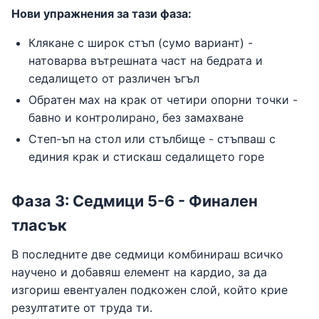
Нови упражнения за тази фаза:
Клякане с широк стъп (сумо вариант) -
натоварва вътрешната част на бедрата и
седалището от различен ъгъл
Обратен мах на крак от четири опорни точки -
бавно и контролирано, без замахване
Степ-ъп на стол или стълбище - стъпваш с
единия крак и стискаш седалището горе
Фаза 3: Седмици 5-6 - Финален
тласък
В последните две седмици комбинираш всичко
научено и добавяш елемент на кардио, за да
изгориш евентуален подкожен слой, който крие
резултатите от труда ти.