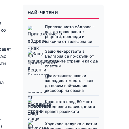
НАЙ-ЧЕТЕНИ
а
Приложението еЗдраве -
ско
как да проверявате
рецепти, прегледи и
ваксини от телефона си
равят
Защо лекарствата в
със
България са по-скъпи от
съседните страни и как да
ъти
спестим
Драматичните шапки
завладяват модата - как
ма
да носим най-смелия
аксесоар на сезона
Красотата след 50 - пет
ежедневни навика, които
правят разликата
о
Хрупкава целувка с летни
0
плодове - лесен десерт за