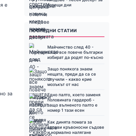
я е
горещи дни
ПОСЛЕДНИ СТАТИИ
Майчинство след 40 -
защо все повече българки
избират да родят по-късно
Защо понякога знаем
нещата, преди да са се
случили - какво крие
мозъкът от нас
но за
Едно палто, което заменя
половината гардероб -
защо вълненото палто е
номер 1 тази есен
Как динята помага за
здрави кръвоносни съдове
и нормално налягане