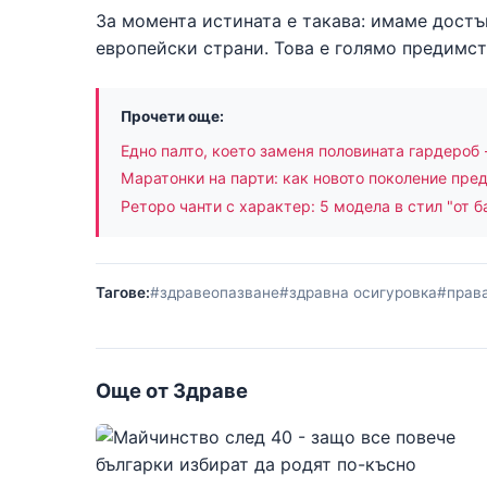
За момента истината е такава: имаме достъ
европейски страни. Това е голямо предимств
Прочети още:
Едно палто, което заменя половината гардероб 
Маратонки на парти: как новото поколение пре
Реторо чанти с характер: 5 модела в стил "от б
Тагове:
#здравеопазване
#здравна осигуровка
#права
Още от Здраве