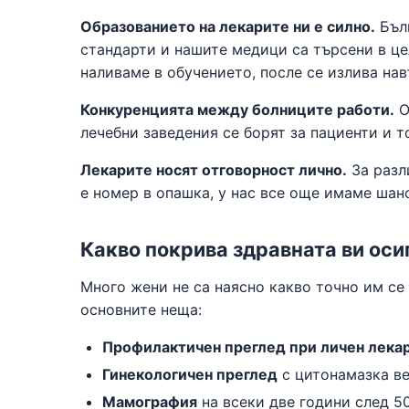
Образованието на лекарите ни е силно.
Бълг
стандарти и нашите медици са търсени в це
наливаме в обучението, после се излива на
Конкуренцията между болниците работи.
О
лечебни заведения се борят за пациенти и т
Лекарите носят отговорност лично.
За разл
е номер в опашка, у нас все още имаме шан
Какво покрива здравната ви оси
Много жени не са наясно какво точно им се 
основните неща:
Профилактичен преглед при личен лека
Гинекологичен преглед
с цитонамазка в
Мамография
на всеки две години след 50