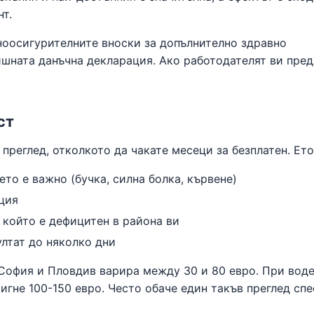
т.
оосигурителните вноски за допълнително здравно
ишната данъчна декларация. Ако работодателят ви пред
ст
преглед, отколкото да чакате месеци за безплатен. Ето
то е важно (бучка, силна болка, кървене)
ция
 който е дефицитен в района ви
ултат до няколко дни
 София и Пловдив варира между 30 и 80 евро. При вод
игне 100-150 евро. Често обаче един такъв преглед сп