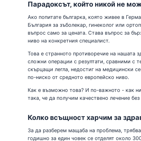
Парадоксът, който никой не мож
Ако попитате българка, която живее в Герм
България за зъболекар, гинеколог или ортоп
въпрос само за цената. Става въпрос за бър
ниво на конкретния специалист.
Това е странното противоречие на нашата з
сложни операции с резултати, сравними с т
скърцащи легла, недостиг на медицински се
по-ниско от средното европейско ниво.
Как е възможно това? И по-важното - как н
така, че да получим качествено лечение бе
Колко всъщност харчим за здра
За да разберем мащаба на проблема, трябва
годишно за един човек се отделят около 300