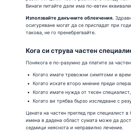
Винаги питайте дали има по-евтин еквивален
Използвайте данъчните облекчения.
Здравн
осигуряване могат да се приспадат при год
такова, не го пренебрегвайте.
Кога си струва частен специали
Понякога е по-разумно да платите за частен 
Когато имате тревожни симптоми и време
Когато искате второ мнение преди опера
Когато имате нужда от тесен специалист,
Когато ви трябва бързо изследване с рез
Цената на частен преглед при специалист в
имена в дадена област сумата може да дост
седмици неяснота и неправилно лечение.