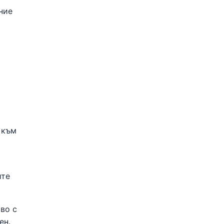
ние
 към
ите
во с
ен.