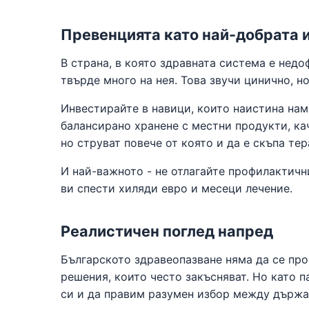
Превенцията като най-добрата 
В страна, в която здравната система е недо
твърде много на нея. Това звучи цинично, но
Инвестирайте в навици, които наистина нам
балансирано хранене с местни продукти, кач
но струват повече от която и да е скъпа тер
И най-важното - не отлагайте профилактичн
ви спести хиляди евро и месеци лечение.
Реалистичен поглед напред
Българското здравеопазване няма да се про
решения, които често закъсняват. Но като 
си и да правим разумен избор между държав