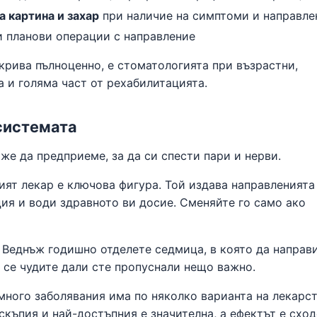
 картина и захар
при наличие на симптоми и направле
 планови операции с направление
окрива пълноценно, е стоматологията при възрастни,
 и голяма част от рехабилитацията.
системата
же да предприеме, за да си спести пари и нерви.
ят лекар е ключова фигура. Той издава направленията
ия и води здравното ви досие. Сменяйте го само ако
Веднъж годишно отделете седмица, в която да направ
а се чудите дали сте пропуснали нещо важно.
много заболявания има по няколко варианта на лекарст
къпия и най-достъпния е значителна, а ефектът е сход