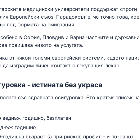
арските медицински университети поддържат строги
лия Европейски съюз. Парадоксът е, че точно това, ко
вън под формата на емиграция.
собено в София, Пловдив и Варна частните и държавн
ова повишава нивото на услугата.
ика от някои големи европейски системи, където паци
с да изградим личен контакт с лекуващия лекар.
гуровка - истината без украса
полага със здравната осигуровка. Ето кратък списък н
р
веднъж годишно, безплатен
еднъж годишно
-годишна възраст (а при рисков профил - и по-рано)