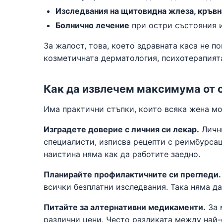
Изследвания на щитовидна жлеза, кръвна
Болнично лечение
при остри състояния и
За жалост, това, което здравната каса не п
козметичната дерматология, психотерапията
Как да извлечем максимума от 
Има практични стъпки, които всяка жена мо
Изградете доверие с личния си лекар.
Лични
специалисти, изписва рецепти с реимбурсац
наистина няма как да работите заедно.
Планирайте профилактичните си прегледи.
всички безплатни изследвания. Така няма д
Питайте за алтернативни медикаменти.
За 
различни цени. Често разликата между най-с