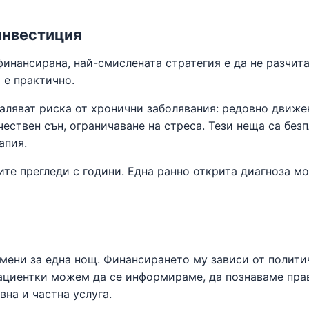
инвестиция
финансирана, най-смислената стратегия е да не разчит
 е практично.
аляват риска от хронични заболявания: редовно движе
ествен сън, ограничаване на стреса. Тези неща са безп
апия.
ите прегледи с години. Една ранно открита диагноза м
мени за една нощ. Финансирането му зависи от полити
пациентки можем да се информираме, да познаваме пра
на и частна услуга.