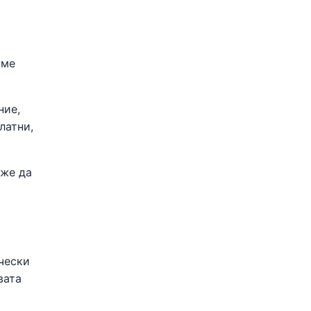
аме
ние,
латни,
оже да
чески
вата