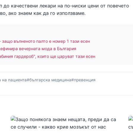
п до качествени лекари на по-ниски цени от повечето
о, ако знаем как да го използваме.
- защо вълненото палто е номер 1 тази есен
дефинира вечерната мода в България
абиния гардероб", които ще царуват тази есен
 на пациента
#българска медицина
#превенция