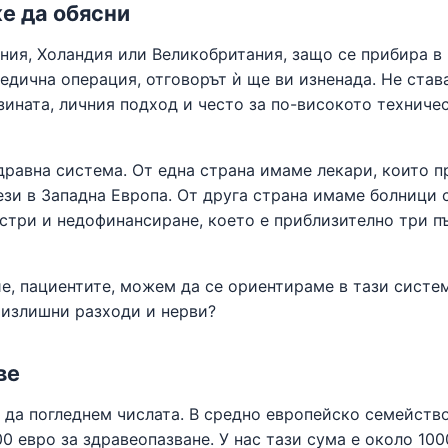
е да обясни
ания, Холандия или Великобритания, защо се прибира в
едична операция, отговорът ѝ ще ви изненада. Не став
зината, личния подход и често за по-високото техниче
дравна система. От една страна имаме лекари, които п
ези в Западна Европа. От друга страна имаме болници 
стри и недофинансиране, което е приблизително три п
ие, пациентите, можем да се ориентираме в тази систе
з излишни разходи и нерви?
ве
 да погледнем числата. В средно европейско семейств
0 евро за здравеопазване. У нас тази сума е около 100