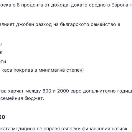
оска е 8 процента от дохода, докато средно в Европа т
алният джобен разход на българското семейство е
а
ОК
ети
 каса покрива в минимална степен)
тва харчат между 800 и 2000 евро допълнително годиш
в семейния бюджет.
ко
ката медицина се справя въпреки финансовия натиск.