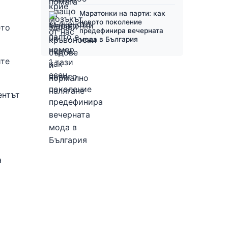
Маратонки на парти: как
новото поколение
ето
предефинира вечерната
мода в България
ите
ентът
а