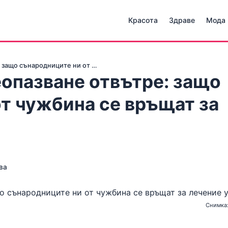
Красота
Здраве
Мода
 защо сънародниците ни от …
опазване отвътре: защо
т чужбина се връщат за
ва
Снимка: