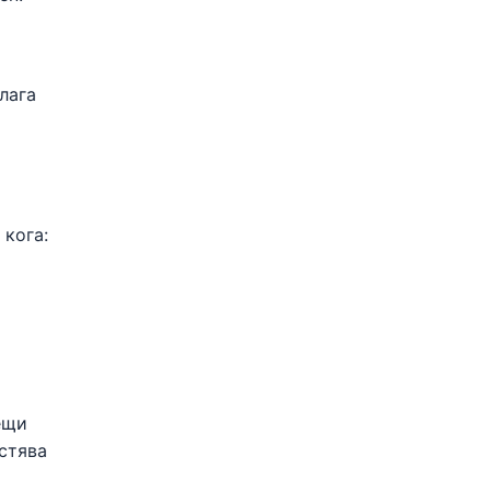
лага
 кога:
ещи
естява