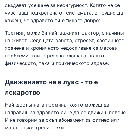
създават усещане за несигурност. Когато не се
чувстваш подкрепена от системата, е трудно да
кажеш, че здравето ти е “много добро”.
Третият, може би най-важният фактор, е начинът
на живот. Седящата работа, стресът, хаотичното
хранене и хроничното недоспиване са масови
проблеми, които реално влошават както
физическото, така и психическото здраве.
Движението не е лукс - то е
лекарство
Най-достъпната промяна, която можеш да
направиш за здравето си, е да се движиш повече.
И не говорим за скъп абонамент за фитнес или
маратонски тренировки.