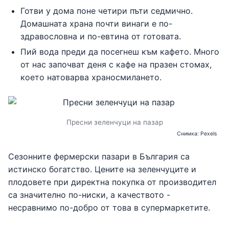
Готви у дома поне четири пъти седмично.
Домашната храна почти винаги е по-
здравословна и по-евтина от готовата.
Пий вода преди да посегнеш към кафето. Много
от нас започват деня с кафе на празен стомах,
което натоварва храносмилането.
Пресни зеленчуци на пазар
Снимка: Pexels
Сезонните фермерски пазари в България са
истинско богатство. Цените на зеленчуците и
плодовете при директна покупка от производител
са значително по-ниски, а качеството -
несравнимо по-добро от това в супермаркетите.