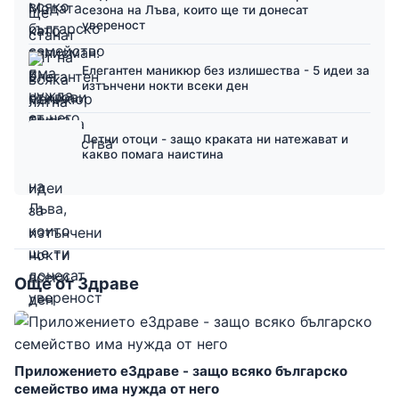
сезона на Лъва, които ще ти донесат
увереност
Елегантен маникюр без излишества - 5 идеи за
изтънчени нокти всеки ден
Летни отоци - защо краката ни натежават и
какво помага наистина
Още от Здраве
Приложението еЗдраве - защо всяко българско
семейство има нужда от него