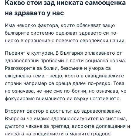
Какво стои зад ниската самооценка
на здравето у нас
Има няколко фактора, които обясняват защо
българите системно оценяват здравето си по-
ниско в сравнение с повечето европейски нации.
Първият е културен. В България оплакването от
здравословни проблеми е почти социална норма.
Разговорите за болки, безсъние и умора са
ежедневна тема - нещо, което в скандинавските
страни например се среща далеч по-рядко. Това
не означава, че ние сме по-болни, но означава, че
фокусираме вниманието си върху негативното.
Вторият фактор е достъпът до здравеопазване.
Въпреки че имаме здравноосигурителна система,
дългото чакане за преглед, високите доплащания и
липсата на специалисти в малките градове