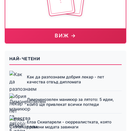
ВИЖ →
НАЙ-ЧЕТЕНИ
Как да разпознаем добрия лекар - пет
качества отвъд дипломата
Лимоненозелен маникюр за лятото: 5 идеи,
които ще привлекат всички погледи
Елза Скиапарели - сюрреалистката, която
промени модата завинаги