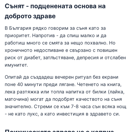
Сънят - подценената основа на
доброто здраве
В България рядко говорим за съня като за
приоритет. Напротив - да спиш малко и да
работиш много се смята за нещо похвално. Но
хроничното недоспиване е свързано с повишен
риск от диабет, затлъстяване, депресия и отслабен
имунитет.
Опитай да създадеш вечерен ритуал без екрани
поне 40 минути преди лягане. Четенето на книга,
лека разтяжка или топла напитка от билки (лайка,
маточина) могат да подобрят качеството на съня
значително. Стреми се към 7-8 часа сън всяка нощ
- не като лукс, а като инвестиция в здравето си.
Психическото здраве не е каприз