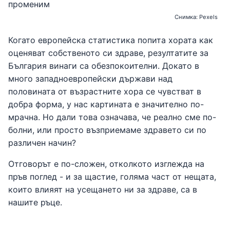
Снимка: Pexels
Когато европейска статистика попита хората как
оценяват собственото си здраве, резултатите за
България винаги са обезпокоителни. Докато в
много западноевропейски държави над
половината от възрастните хора се чувстват в
добра форма, у нас картината е значително по-
мрачна. Но дали това означава, че реално сме по-
болни, или просто възприемаме здравето си по
различен начин?
Отговорът е по-сложен, отколкото изглежда на
пръв поглед - и за щастие, голяма част от нещата,
които влияят на усещането ни за здраве, са в
нашите ръце.