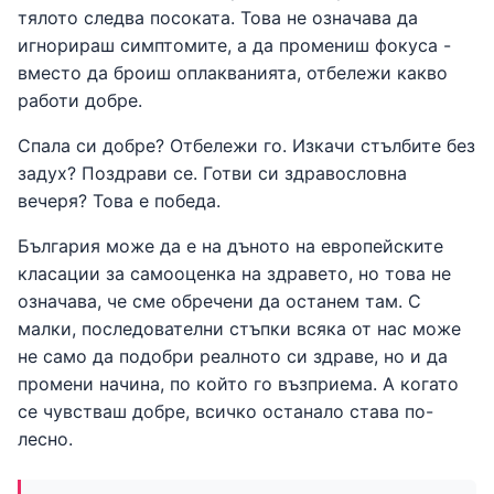
тялото следва посоката. Това не означава да
игнорираш симптомите, а да промениш фокуса -
вместо да броиш оплакванията, отбележи какво
работи добре.
Спала си добре? Отбележи го. Изкачи стълбите без
задух? Поздрави се. Готви си здравословна
вечеря? Това е победа.
България може да е на дъното на европейските
класации за самооценка на здравето, но това не
означава, че сме обречени да останем там. С
малки, последователни стъпки всяка от нас може
не само да подобри реалното си здраве, но и да
промени начина, по който го възприема. А когато
се чувстваш добре, всичко останало става по-
лесно.