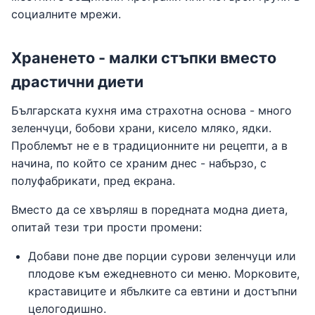
социалните мрежи.
Храненето - малки стъпки вместо
драстични диети
Българската кухня има страхотна основа - много
зеленчуци, бобови храни, кисело мляко, ядки.
Проблемът не е в традиционните ни рецепти, а в
начина, по който се храним днес - набързо, с
полуфабрикати, пред екрана.
Вместо да се хвърляш в поредната модна диета,
опитай тези три прости промени:
Добави поне две порции сурови зеленчуци или
плодове към ежедневното си меню. Морковите,
краставиците и ябълките са евтини и достъпни
целогодишно.