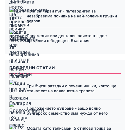
Крит за първи път - пътеводител за
незабравима почивка на най-големия гръцки
остров
Парамедик или дентален асистент - две
професии с бъдеще в България
ПОСЛЕДНИ СТАТИИ
Три бързи разядки с печени чушки, които ще
станат хит на всяка лятна трапеза
Приложението еЗдраве - защо всяко
българско семейство има нужда от него
Модата като талисман: 5 стилови трика за