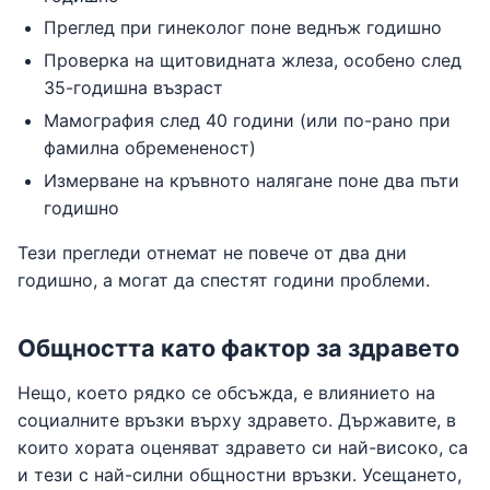
Преглед при гинеколог поне веднъж годишно
Проверка на щитовидната жлеза, особено след
35-годишна възраст
Мамография след 40 години (или по-рано при
фамилна обремененост)
Измерване на кръвното налягане поне два пъти
годишно
Тези прегледи отнемат не повече от два дни
годишно, а могат да спестят години проблеми.
Общността като фактор за здравето
Нещо, което рядко се обсъжда, е влиянието на
социалните връзки върху здравето. Държавите, в
които хората оценяват здравето си най-високо, са
и тези с най-силни общностни връзки. Усещането,