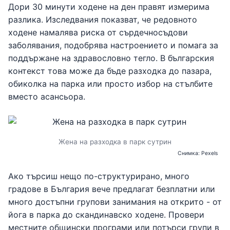
Дори 30 минути ходене на ден правят измерима
разлика. Изследвания показват, че редовното
ходене намалява риска от сърдечносъдови
заболявания, подобрява настроението и помага за
поддържане на здравословно тегло. В българския
контекст това може да бъде разходка до пазара,
обиколка на парка или просто избор на стълбите
вместо асансьора.
Жена на разходка в парк сутрин
Снимка: Pexels
Ако търсиш нещо по-структурирано, много
градове в България вече предлагат безплатни или
много достъпни групови занимания на открито - от
йога в парка до скандинавско ходене. Провери
местните общински програми или потърси групи в