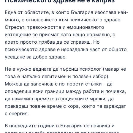
Една от областите, в които България изостава най-
много, е отношението към психическото здраве.
Стресът, тревожността и емоционалното
изтощение се приемат като нещо нормално, с
което просто трябва да се справяш. Но
психическото здраве е неразделна част от общото
усещане за добро здраве.
Не е нужно веднага да търсиш психолог (макар че
това е напълно легитимен и полезен избор).
Можеш да започнеш с по-прости стъпки - да
определиш ясни граници между работа и почивка,
да намалиш времето в социалните мрежи, да
прекараш повече време с хора, които те зареждат
с енергия.
В последните години в България се появиха и
достъпни онлайн платформи за психологическа