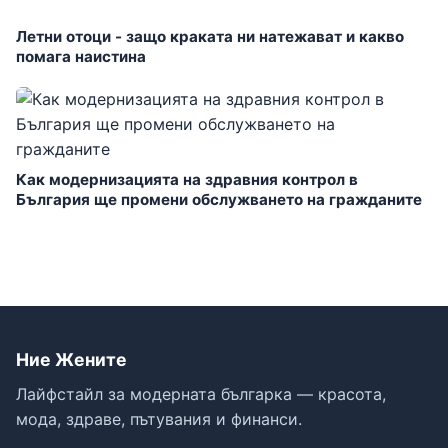
Летни отоци - защо краката ни натежават и какво
помага наистина
Как модернизацията на здравния контрол в
България ще промени обслужването на гражданите
Ние Жените
Лайфстайл за модерната българка — красота,
мода, здраве, пътувания и финанси.