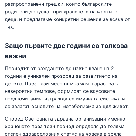
разпространени грешки, които българските
родители допускат при храненето на малките
деца, и предлагаме конкретни решения за всяка от
тях.
Защо първите две години са толкова
важни
Периодът от раждането до навършване на 2
години е уникален прозорец за развитието на
детето. През тези месеци мозъкът нараства с
невероятни темпове, формират се вкусовите
предпочитания, изгражда се имунната система и
се залагат основите на метаболизма за цял живот.
Според Световната здравна организация именно
храненето през този период определя до голяма
степен здравословния статус на човека в зряла