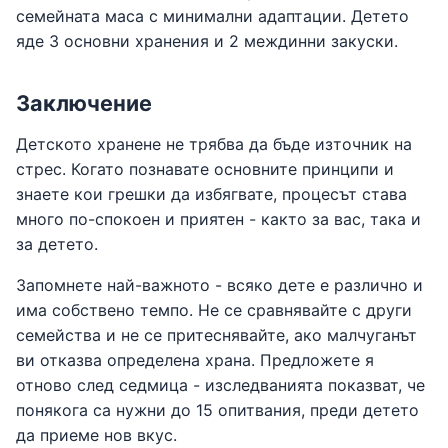
семейната маса с минимални адаптации. Детето
яде 3 основни хранения и 2 междинни закуски.
Заключение
Детското хранене не трябва да бъде източник на
стрес. Когато познавате основните принципи и
знаете кои грешки да избягвате, процесът става
много по-спокоен и приятен - както за вас, така и
за детето.
Запомнете най-важното - всяко дете е различно и
има собствено темпо. Не се сравнявайте с други
семейства и не се притеснявайте, ако малчуганът
ви отказва определена храна. Предложете я
отново след седмица - изследванията показват, че
понякога са нужни до 15 опитвания, преди детето
да приеме нов вкус.