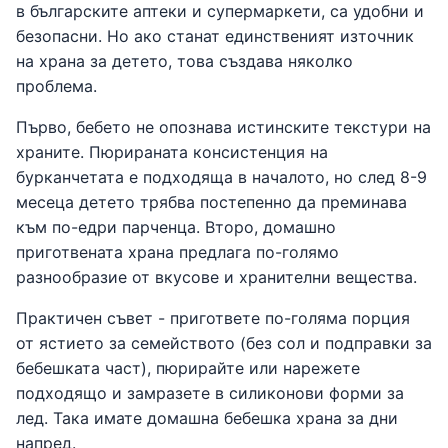
в българските аптеки и супермаркети, са удобни и
безопасни. Но ако станат единственият източник
на храна за детето, това създава няколко
проблема.
Първо, бебето не опознава истинските текстури на
храните. Пюрираната консистенция на
бурканчетата е подходяща в началото, но след 8-9
месеца детето трябва постепенно да преминава
към по-едри парченца. Второ, домашно
приготвената храна предлага по-голямо
разнообразие от вкусове и хранителни вещества.
Практичен съвет - пригответе по-голяма порция
от ястието за семейството (без сол и подправки за
бебешката част), пюрирайте или нарежете
подходящо и замразете в силиконови форми за
лед. Така имате домашна бебешка храна за дни
напред.