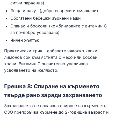
ситни парченца)
Леща и нахут (добре сварени и смачкани)
Обогатени бебешки зърнени каши
Спанак и броколи (комбинирайте с витамин С
за по-добро усвояване)
Яйчен жълтък
Практически трик - добавете няколко капки
лимонов сок към ястията с месо или бобови
храни. Витамин С значително увеличава
усвояването на желязото.
Грешка 8: Спиране на кърменето
твърде рано заради захранването
Захранването не означава спиране на кърменето.
СЗО препоръчва кърмене до 2-годишна възраст и