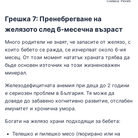
Снимка: Pexels
Грешка 7: Пренебрегване на
желязото след 6-месечна възраст
Много родители не знаят, че запасите от желязо, с
които бебето се ражда, се изчерпват около 6-ия
месец. От този момент нататък храната трябва да
бъде основен източник на този жизненоважен
минерал.
Железодефицитната анемия при деца до 2 години
е сериозен проблем в България. Тя може да
доведе до забавено когнитивно развитие, отслабен
имунитет и хронична умора.
Богати на желязо храни подходящи за бебета:
Телешко и пилешко месо (пюрирано или на