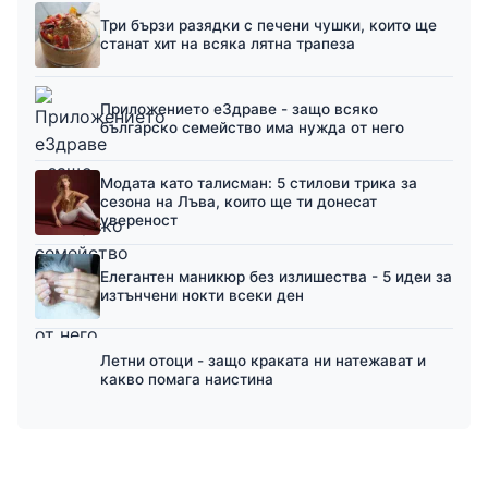
Три бързи разядки с печени чушки, които ще
станат хит на всяка лятна трапеза
Приложението еЗдраве - защо всяко
българско семейство има нужда от него
Модата като талисман: 5 стилови трика за
сезона на Лъва, които ще ти донесат
увереност
Елегантен маникюр без излишества - 5 идеи за
изтънчени нокти всеки ден
Летни отоци - защо краката ни натежават и
какво помага наистина