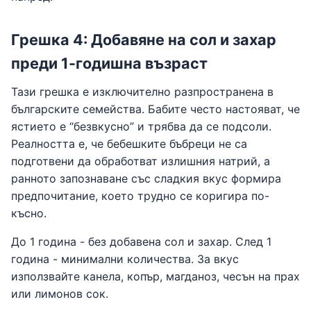
Грешка 4: Добавяне на сол и захар
преди 1-годишна възраст
Тази грешка е изключително разпространена в
българските семейства. Бабите често настояват, че
ястието е “безвкусно” и трябва да се подсоли.
Реалността е, че бебешките бъбреци не са
подготвени да обработват излишния натрий, а
ранното запознаване със сладкия вкус формира
предпочитание, което трудно се коригира по-
късно.
До 1 година - без добавена сол и захар. След 1
година - минимални количества. За вкус
използвайте канела, копър, магданоз, чесън на прах
или лимонов сок.