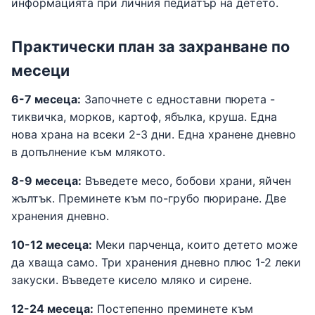
информацията при личния педиатър на детето.
Практически план за захранване по
месеци
6-7 месеца:
Започнете с едноставни пюрета -
тиквичка, морков, картоф, ябълка, круша. Една
нова храна на всеки 2-3 дни. Една хранене дневно
в допълнение към млякото.
8-9 месеца:
Въведете месо, бобови храни, яйчен
жълтък. Преминете към по-грубо пюриране. Две
хранения дневно.
10-12 месеца:
Меки парченца, които детето може
да хваща само. Три хранения дневно плюс 1-2 леки
закуски. Въведете кисело мляко и сирене.
12-24 месеца:
Постепенно преминете към