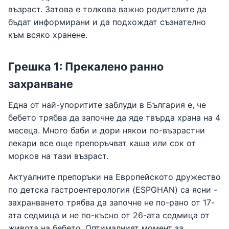
възраст. Затова е толкова важно родителите да
бъдат информирани и да подхождат съзнателно
към всяко хранене.
Грешка 1: Прекалено ранно
захранване
Една от най-упоритите заблуди в България е, че
бебето трябва да започне да яде твърда храна на 4
месеца. Много баби и дори някои по-възрастни
лекари все още препоръчват каша или сок от
морков на тази възраст.
Актуалните препоръки на Европейското дружество
по детска гастроентерология (ESPGHAN) са ясни -
захранването трябва да започне не по-рано от 17-
ата седмица и не по-късно от 26-ата седмица от
живота на бебето. Оптималният момент за