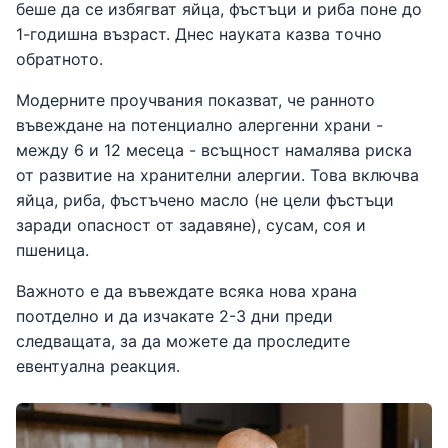
беше да се избягват яйца, фъстъци и риба поне до
1-годишна възраст. Днес науката казва точно
обратното.
Модерните проучвания показват, че ранното
въвеждане на потенциално алергенни храни -
между 6 и 12 месеца - всъщност намалява риска
от развитие на хранителни алергии. Това включва
яйца, риба, фъстъчено масло (не цели фъстъци
заради опасност от задавяне), сусам, соя и
пшеница.
Важното е да въвеждате всяка нова храна
поотделно и да изчакате 2-3 дни преди
следващата, за да можете да проследите
евентуална реакция.