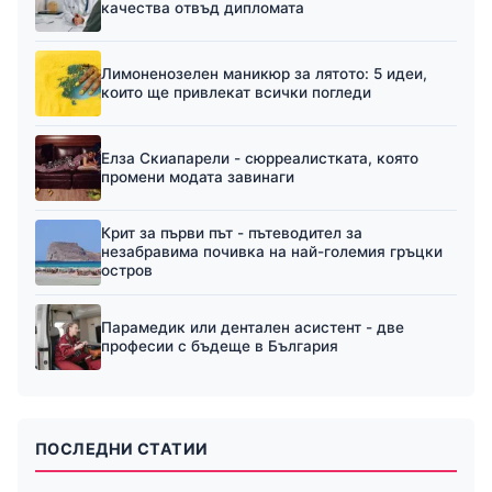
качества отвъд дипломата
Лимоненозелен маникюр за лятото: 5 идеи,
които ще привлекат всички погледи
Елза Скиапарели - сюрреалистката, която
промени модата завинаги
Крит за първи път - пътеводител за
незабравима почивка на най-големия гръцки
остров
Парамедик или дентален асистент - две
професии с бъдеще в България
ПОСЛЕДНИ СТАТИИ