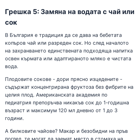
Грешка 5: Замяна на водата с чай или
сок
В България е традиция да се дава на бебетата
копъров чай или разреден сок. Но след началото
на захранването единствената подходяща напитка
освен кърмата или адаптираното мляко е чистата
вода.
Плодовите сокове - дори прясно изцедените -
съдържат концентрирана фруктоза без фибрите на
целия плод. Американската академия по
педиатрия препоръчва никакъв сок до 1-годишна
възраст и максимум 120 мл дневно от 1 до 3
години.
А билковите чайове? Макар и безобидни на пръв
поглед, те могат да заемат място в стомаха на