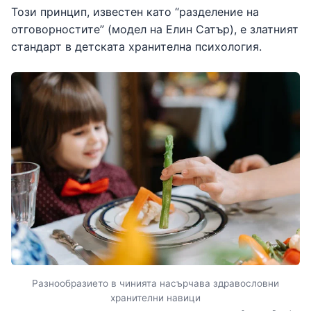
Този принцип, известен като “разделение на
отговорностите” (модел на Елин Сатър), е златният
стандарт в детската хранителна психология.
Разнообразието в чинията насърчава здравословни
хранителни навици