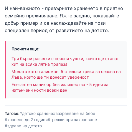
И най-важното - превърнете храненето в приятно
семейно преживяване. Яжте заедно, показвайте
добър пример и се наслаждавайте на този
специален период от развитието на детето.
Прочети още:
Три бързи разядки с печени чушки, които ще станат
хит на всяка лятна трапеза
Модата като талисман: 5 стилови трика за сезона на
Лъва, които ще ти донесат увереност
Елегантен маникюр без излишества - 5 идеи за
изтънчени нокти всеки ден
Тагове:
#детско хранене
#захранване на бебе
#хранене до 2 години
#грешки при захранване
#здраве на детето