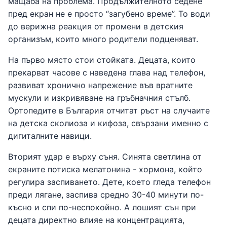
мащаба на проблема. Продължителното седене
пред екран не е просто “загубено време”. То води
до верижна реакция от промени в детския
организъм, които много родители подценяват.
На първо място стои стойката. Децата, които
прекарват часове с наведена глава над телефон,
развиват хронично напрежение във вратните
мускули и изкривяване на гръбначния стълб.
Ортопедите в България отчитат ръст на случаите
на детска сколиоза и кифоза, свързани именно с
дигиталните навици.
Вторият удар е върху съня. Синята светлина от
екраните потиска мелатонина - хормона, който
регулира заспиването. Дете, което гледа телефон
преди лягане, заспива средно 30-40 минути по-
късно и спи по-неспокойно. А лошият сън при
децата директно влияе на концентрацията,