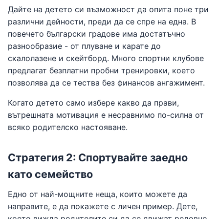
Дайте на детето си възможност да опита поне три
различни дейности, преди да се спре на една. В
повечето български градове има достатъчно
разнообразие - от плуване и карате до
скалолазене и скейтборд. Много спортни клубове
предлагат безплатни пробни тренировки, което
позволява да се тества без финансов ангажимент.
Когато детето само избере какво да прави,
вътрешната мотивация е несравнимо по-силна от
всяко родителско настояване.
Стратегия 2: Спортувайте заедно
като семейство
Едно от най-мощните неща, които можете да
направите, е да покажете с личен пример. Дете,
което вижда родителите си да се движат редовно,