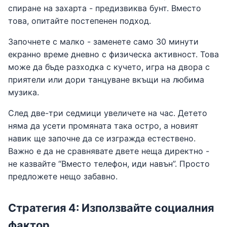
спиране на захарта - предизвиква бунт. Вместо
това, опитайте постепенен подход.
Започнете с малко - заменете само 30 минути
екранно време дневно с физическа активност. Това
може да бъде разходка с кучето, игра на двора с
приятели или дори танцуване вкъщи на любима
музика.
След две-три седмици увеличете на час. Детето
няма да усети промяната така остро, а новият
навик ще започне да се изгражда естествено.
Важно е да не сравнявате двете неща директно -
не казвайте “Вместо телефон, иди навън”. Просто
предложете нещо забавно.
Стратегия 4: Използвайте социалния
фактор