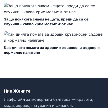
Защо понякога знаем нещата, преди да са се
случили - какво крие мозъкът от нас
Как динята помага за здрави кръвоносни съдове и
нормално налягане
Ние Жените
Лайфстайл за модерната българка — красота,
мода, здраве, пътувания и финанси.