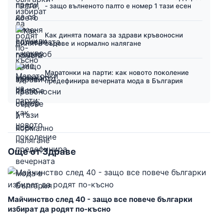
- защо вълненото палто е номер 1 тази есен
Как динята помага за здрави кръвоносни
съдове и нормално налягане
Маратонки на парти: как новото поколение
предефинира вечерната мода в България
Още от Здраве
Майчинство след 40 - защо все повече българки
избират да родят по-късно