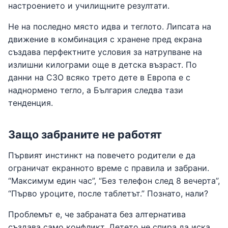
настроението и училищните резултати.
Не на последно място идва и теглото. Липсата на
движение в комбинация с хранене пред екрана
създава перфектните условия за натрупване на
излишни килограми още в детска възраст. По
данни на СЗО всяко трето дете в Европа е с
наднормено тегло, а България следва тази
тенденция.
Защо забраните не работят
Първият инстинкт на повечето родители е да
ограничат екранното време с правила и забрани.
“Максимум един час”, “Без телефон след 8 вечерта”,
“Първо уроците, после таблетът.” Познато, нали?
Проблемът е, че забраната без алтернатива
създава само конфликт. Детето не спира да иска