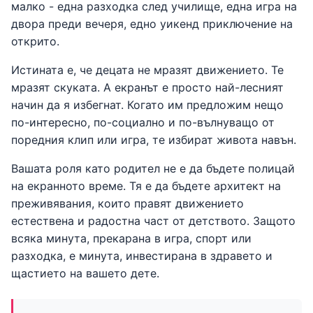
малко - една разходка след училище, една игра на
двора преди вечеря, едно уикенд приключение на
открито.
Истината е, че децата не мразят движението. Те
мразят скуката. А екранът е просто най-лесният
начин да я избегнат. Когато им предложим нещо
по-интересно, по-социално и по-вълнуващо от
поредния клип или игра, те избират живота навън.
Вашата роля като родител не е да бъдете полицай
на екранното време. Тя е да бъдете архитект на
преживявания, които правят движението
естествена и радостна част от детството. Защото
всяка минута, прекарана в игра, спорт или
разходка, е минута, инвестирана в здравето и
щастието на вашето дете.