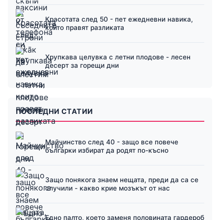
Красотата след 50 - пет ежедневни навика,
които правят разликата
Хрупкава целувка с летни плодове - лесен
десерт за горещи дни
ПОСЛЕДНИ СТАТИИ
Майчинство след 40 - защо все повече
българки избират да родят по-късно
Защо понякога знаем нещата, преди да са се
случили - какво крие мозъкът от нас
Едно палто, което заменя половината гардероб