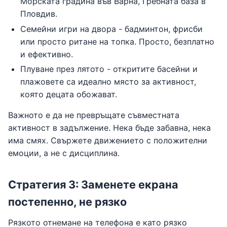
Морската градина във Варна, Гребната база в
Пловдив.
Семейни игри на двора - бадминтон, фрисби
или просто ритане на топка. Просто, безплатно
и ефективно.
Плуване през лятото - откритите басейни и
плажовете са идеално място за активност,
която децата обожават.
Важното е да не превръщате съвместната
активност в задължение. Нека бъде забавна, нека
има смях. Свържете движението с положителни
емоции, а не с дисциплина.
Стратегия 3: Заменете екрана
постепенно, не рязко
Рязкото отнемане на телефона е като рязко