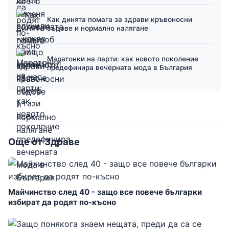
Как динята помага за здрави кръвоносни
съдове и нормално налягане
Маратонки на парти: как новото поколение
предефинира вечерната мода в България
Още от Здраве
Майчинство след 40 - защо все повече българки
избират да родят по-късно