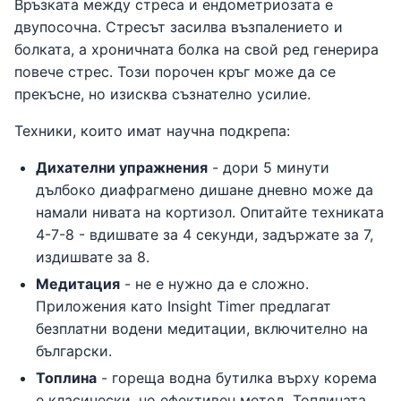
Връзката между стреса и ендометриозата е
двупосочна. Стресът засилва възпалението и
болката, а хроничната болка на свой ред генерира
повече стрес. Този порочен кръг може да се
прекъсне, но изисква съзнателно усилие.
Техники, които имат научна подкрепа:
Дихателни упражнения
- дори 5 минути
дълбоко диафрагмено дишане дневно може да
намали нивата на кортизол. Опитайте техниката
4-7-8 - вдишвате за 4 секунди, задържате за 7,
издишвате за 8.
Медитация
- не е нужно да е сложно.
Приложения като Insight Timer предлагат
безплатни водени медитации, включително на
български.
Топлина
- гореща водна бутилка върху корема
е класически, но ефективен метод. Топлината