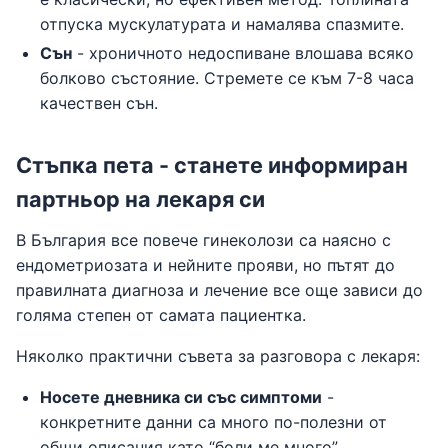
отпуска мускулатурата и намалява спазмите.
Сън
- хроничното недоспиване влошава всяко
болково състояние. Стремете се към 7-8 часа
качествен сън.
Стъпка пета - станете информиран
партньор на лекаря си
В България все повече гинеколози са наясно с
ендометриозата и нейните прояви, но пътят до
правилната диагноза и лечение все още зависи до
голяма степен от самата пациентка.
Няколко практични съвета за разговора с лекаря:
Носете дневника си със симптоми
-
конкретните данни са много по-полезни от
общи описания като “боли ме много”.