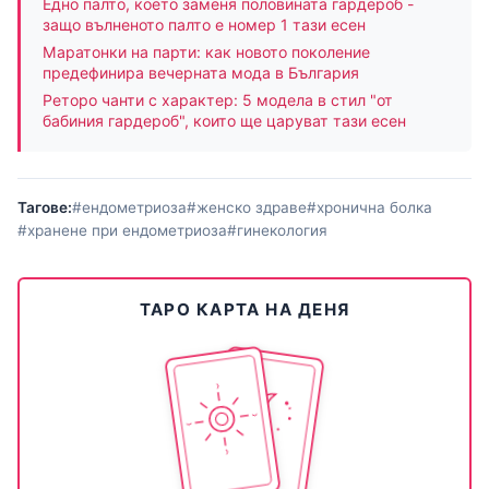
Едно палто, което заменя половината гардероб -
защо вълненото палто е номер 1 тази есен
Маратонки на парти: как новото поколение
предефинира вечерната мода в България
Реторо чанти с характер: 5 модела в стил "от
бабиния гардероб", които ще царуват тази есен
Тагове:
#ендометриоза
#женско здраве
#хронична болка
#хранене при ендометриоза
#гинекология
ТАРО КАРТА НА ДЕНЯ