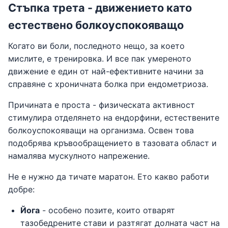
Стъпка трета - движението като
естествено болкоуспокояващо
Когато ви боли, последното нещо, за което
мислите, е тренировка. И все пак умереното
движение е един от най-ефективните начини за
справяне с хроничната болка при ендометриоза.
Причината е проста - физическата активност
стимулира отделянето на ендорфини, естествените
болкоуспокояващи на организма. Освен това
подобрява кръвообращението в тазовата област и
намалява мускулното напрежение.
Не е нужно да тичате маратон. Ето какво работи
добре:
Йога
- особено позите, които отварят
тазобедрените стави и разтягат долната част на