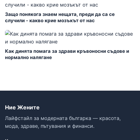
Защо понякога знаем нещата, преди да са се
случили - какво крие мозъкът от нас
Как динята помага за здрави кръвоносни съдове и
нормално налягане
Ние Жените
Лайфстайл за модерната българка — красота,
мода, здраве, пътувания и финанси.