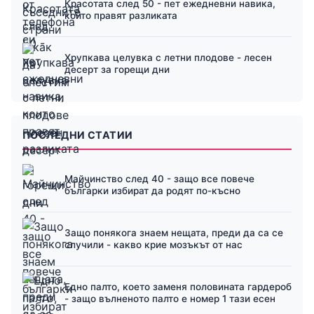
Красотата след 50 - пет ежедневни навика,
които правят разликата
Хрупкава целувка с летни плодове - лесен
десерт за горещи дни
ПОСЛЕДНИ СТАТИИ
Майчинство след 40 - защо все повече
българки избират да родят по-късно
Защо понякога знаем нещата, преди да са се
случили - какво крие мозъкът от нас
Едно палто, което заменя половината гардероб
- защо вълненото палто е номер 1 тази есен