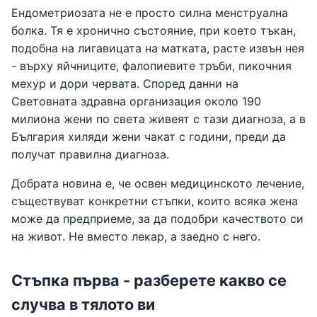
Ендометриозата не е просто силна менструална
болка. Тя е хронично състояние, при което тъкан,
подобна на лигавицата на матката, расте извън нея
- върху яйчниците, фалопиевите тръби, пикочния
мехур и дори червата. Според данни на
Световната здравна организация около 190
милиона жени по света живеят с тази диагноза, а в
България хиляди жени чакат с години, преди да
получат правилна диагноза.
Добрата новина е, че освен медицинското лечение,
съществуват конкретни стъпки, които всяка жена
може да предприеме, за да подобри качеството си
на живот. Не вместо лекар, а заедно с него.
Стъпка първа - разберете какво се
случва в тялото ви