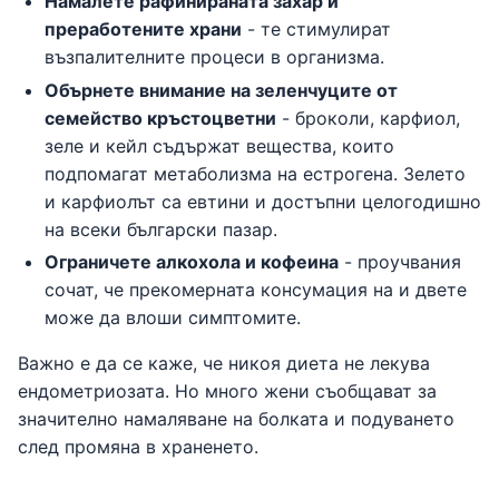
Намалете рафинираната захар и
преработените храни
- те стимулират
възпалителните процеси в организма.
Обърнете внимание на зеленчуците от
семейство кръстоцветни
- броколи, карфиол,
зеле и кейл съдържат вещества, които
подпомагат метаболизма на естрогена. Зелето
и карфиолът са евтини и достъпни целогодишно
на всеки български пазар.
Ограничете алкохола и кофеина
- проучвания
сочат, че прекомерната консумация на и двете
може да влоши симптомите.
Важно е да се каже, че никоя диета не лекува
ендометриозата. Но много жени съобщават за
значително намаляване на болката и подуването
след промяна в храненето.