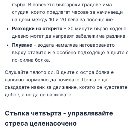
гърба. В повечето български градове има
студия, които предлагат часове за начинаещи
на цени между 10 и 20 лева за посещение.
Разходки на открито
- 30 минути бързо ходене
дневно могат да направят забележима разлика.
Плуване
- водата намалява натоварването
върху ставите и е особено подходящо в дните с
по-силна болка.
Слушайте тялото си. В дните с остра болка е
напълно нормално да почивате. Целта е да
създадете навик за движение, когато се чувствате
добре, а не да се насилвате.
Стъпка четвърта - управлявайте
стреса целенасочено