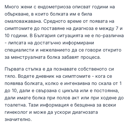
Много жени с ендометриоза описват години на
объркване, в които болката им е била
омаловажавана. Средното време от появата на
симптомите до поставяне на диагноза е между 7 и
10 години. В България ситуацията не е по-различна
- липсата на достатъчно информирани
специалисти и нежеланието да се говори открито
за менструалната болка забавят процеса.
Първата стъпка е да познавате собственото си
тяло. Водете дневник на симптомите - кога се
появява болката, колко е интензивна по скала от 1
до 10, дали е свързана с цикъла или е постоянна,
дали имате болка при полов акт или при ходене до
тоалетна. Тази информация е безценна за всеки
гинеколог и може да ускори диагнозата
значително.