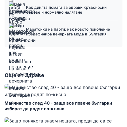
Как динята помага за здрави кръвоносни
съдове и нормално налягане
Маратонки на парти: как новото поколение
предефинира вечерната мода в България
Още от Здраве
Майчинство след 40 - защо все повече българки
избират да родят по-късно