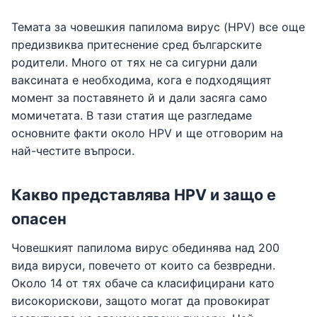
Темата за човешкия папилома вирус (HPV) все още
предизвиква притеснение сред българските
родители. Много от тях не са сигурни дали
ваксината е необходима, кога е подходящият
момент за поставянето й и дали засяга само
момичетата. В тази статия ще разгледаме
основните факти около HPV и ще отговорим на
най-честите въпроси.
Какво представлява HPV и защо е
опасен
Човешкият папилома вирус обединява над 200
вида вируси, повечето от които са безвредни.
Около 14 от тях обаче са класифицирани като
високорискови, защото могат да провокират