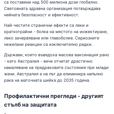
са поставени над 500 милиона дози глобално.
Световната здравна организация потвърждава
нейната безопасност и ефективност.
Най-честите странични ефекти са леки и
краткотрайни - болка на мястото на инжектиране,
леко зачервяване или главоболие. Сериозните
нежелани реакции са изключително редки.
Държави, които въведоха масова ваксинация рано
- като Австралия - вече отчитат драстично
намаляване на предраковите състояния при млади
жени. Австралия е на път да елиминира напълно
рака на маточната шийка до 2035 година.
Профилактични прегледи - другият
стълб на защитата