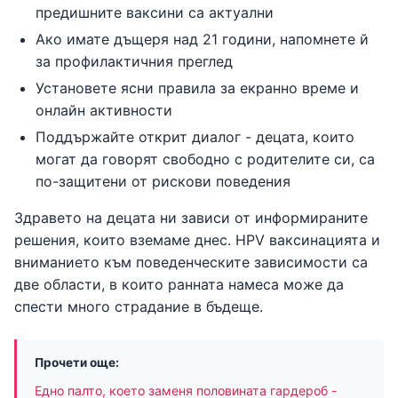
предишните ваксини са актуални
Ако имате дъщеря над 21 години, напомнете й
за профилактичния преглед
Установете ясни правила за екранно време и
онлайн активности
Поддържайте открит диалог - децата, които
могат да говорят свободно с родителите си, са
по-защитени от рискови поведения
Здравето на децата ни зависи от информираните
решения, които вземаме днес. HPV ваксинацията и
вниманието към поведенческите зависимости са
две области, в които ранната намеса може да
спести много страдание в бъдеще.
Прочети още:
Едно палто, което заменя половината гардероб -