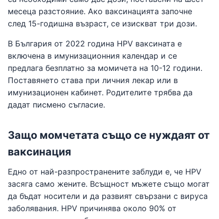
месеца разстояние. Ако ваксинацията започне
след 15-годишна възраст, се изискват три дози.
В България от 2022 година HPV ваксината е
включена в имунизационния календар и се
предлага безплатно за момичета на 10-12 години.
Поставянето става при личния лекар или в
имунизационен кабинет. Родителите трябва да
дадат писмено съгласие.
Защо момчетата също се нуждаят от
ваксинация
Едно от най-разпространените заблуди е, че HPV
засяга само жените. Всъщност мъжете също могат
да бъдат носители и да развият свързани с вируса
заболявания. HPV причинява около 90% от