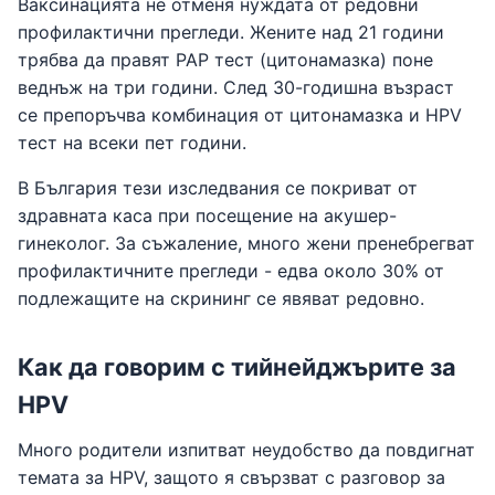
Ваксинацията не отменя нуждата от редовни
профилактични прегледи. Жените над 21 години
трябва да правят PAP тест (цитонамазка) поне
веднъж на три години. След 30-годишна възраст
се препоръчва комбинация от цитонамазка и HPV
тест на всеки пет години.
В България тези изследвания се покриват от
здравната каса при посещение на акушер-
гинеколог. За съжаление, много жени пренебрегват
профилактичните прегледи - едва около 30% от
подлежащите на скрининг се явяват редовно.
Как да говорим с тийнейджърите за
HPV
Много родители изпитват неудобство да повдигнат
темата за HPV, защото я свързват с разговор за