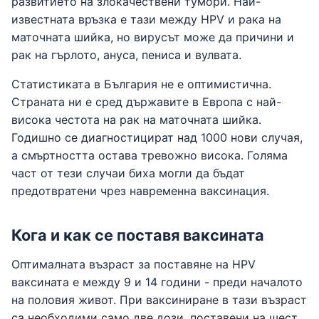
развитието на злокачествени тумори. Най-
известната връзка е тази между HPV и рака на
маточната шийка, но вирусът може да причини и
рак на гърлото, ануса, пениса и вулвата.
Статистиката в България не е оптимистична.
Страната ни е сред държавите в Европа с най-
висока честота на рак на маточната шийка.
Годишно се диагностицират над 1000 нови случая,
а смъртността остава тревожно висока. Голяма
част от тези случаи биха могли да бъдат
предотвратени чрез навременна ваксинация.
Кога и как се поставя ваксината
Оптималната възраст за поставяне на HPV
ваксината е между 9 и 14 години - преди началото
на половия живот. При ваксиниране в тази възраст
са необходими само две дози, поставени на шест