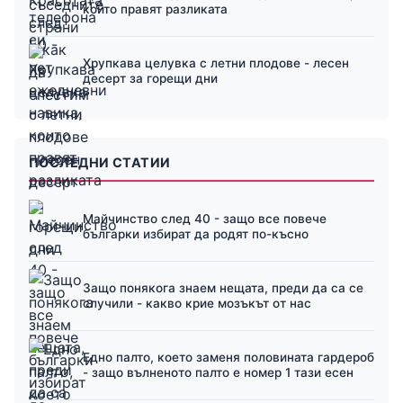
които правят разликата
Хрупкава целувка с летни плодове - лесен
десерт за горещи дни
ПОСЛЕДНИ СТАТИИ
Майчинство след 40 - защо все повече
българки избират да родят по-късно
Защо понякога знаем нещата, преди да са се
случили - какво крие мозъкът от нас
Едно палто, което заменя половината гардероб
- защо вълненото палто е номер 1 тази есен