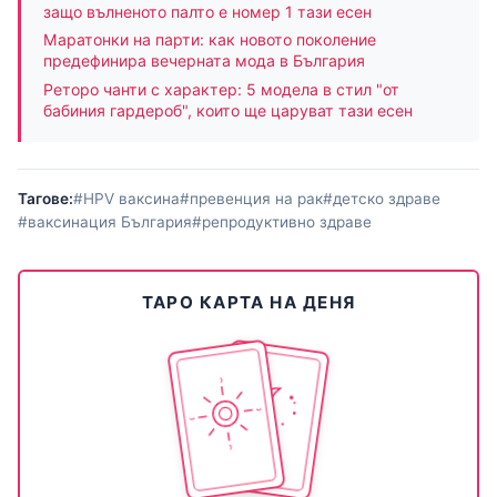
защо вълненото палто е номер 1 тази есен
Маратонки на парти: как новото поколение
предефинира вечерната мода в България
Реторо чанти с характер: 5 модела в стил "от
бабиния гардероб", които ще царуват тази есен
Тагове:
#HPV ваксина
#превенция на рак
#детско здраве
#ваксинация България
#репродуктивно здраве
ТАРО КАРТА НА ДЕНЯ