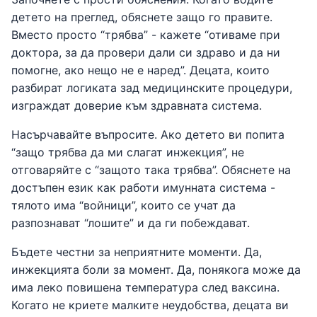
детето на преглед, обяснете защо го правите.
Вместо просто “трябва” - кажете “отиваме при
доктора, за да провери дали си здраво и да ни
помогне, ако нещо не е наред”. Децата, които
разбират логиката зад медицинските процедури,
изграждат доверие към здравната система.
Насърчавайте въпросите. Ако детето ви попита
“защо трябва да ми слагат инжекция”, не
отговаряйте с “защото така трябва”. Обяснете на
достъпен език как работи имунната система -
тялото има “войници”, които се учат да
разпознават “лошите” и да ги побеждават.
Бъдете честни за неприятните моменти. Да,
инжекцията боли за момент. Да, понякога може да
има леко повишена температура след ваксина.
Когато не криете малките неудобства, децата ви