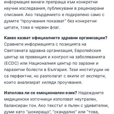
информация винаги препраща към конкретни
научни изследвания, публикувани в рецензирани
списания. Ако твърдението е подкрепено само с
думите “проучвания показват” без конкретни
цитати, това е червен флаг.
Какво казват официалните здравни организации?
Сравнете информацията с позицията на
Световната здравна организация, Европейския
център за превенция и контрол на заболяванията
(ECDC) или Националния център по заразни и
паразитни болести в България. Тези институции не
са перфектни, но разполагат с екипи от експерти,
които анализират хиляди проучвания.
Използва ли се емоционален език?
Надеждните
медицински източници използват неутрален,
балансиран тон. Ако текстът е пълен с удивителни,
думи като “шокиращо”, “скандално” или “това,