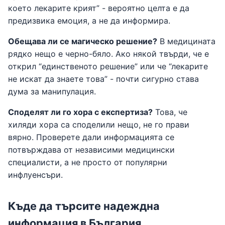
което лекарите крият” - вероятно целта е да
предизвика емоция, а не да информира.
Обещава ли се магическо решение?
В медицината
рядко нещо е черно-бяло. Ако някой твърди, че е
открил “единственото решение” или че “лекарите
не искат да знаете това” - почти сигурно става
дума за манипулация.
Споделят ли го хора с експертиза?
Това, че
хиляди хора са споделили нещо, не го прави
вярно. Проверете дали информацията се
потвърждава от независими медицински
специалисти, а не просто от популярни
инфлуенсъри.
Къде да търсите надеждна
информация в България