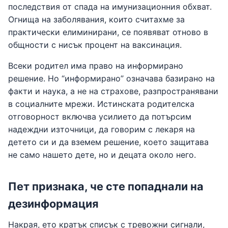
последствия от спада на имунизационния обхват.
Огнища на заболявания, които считахме за
практически елиминирани, се появяват отново в
общности с нисък процент на ваксинация.
Всеки родител има право на информирано
решение. Но “информирано” означава базирано на
факти и наука, а не на страхове, разпространявани
в социалните мрежи. Истинската родителска
отговорност включва усилието да потърсим
надеждни източници, да говорим с лекаря на
детето си и да вземем решение, което защитава
не само нашето дете, но и децата около него.
Пет признака, че сте попаднали на
дезинформация
Накрая, ето кратък списък с тревожни сигнали,