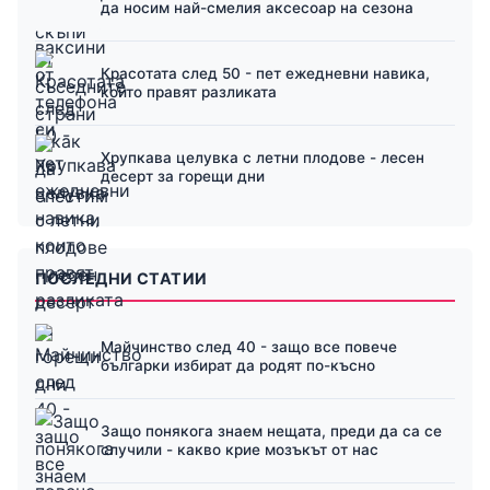
да носим най-смелия аксесоар на сезона
Красотата след 50 - пет ежедневни навика,
които правят разликата
Хрупкава целувка с летни плодове - лесен
десерт за горещи дни
ПОСЛЕДНИ СТАТИИ
Майчинство след 40 - защо все повече
българки избират да родят по-късно
Защо понякога знаем нещата, преди да са се
случили - какво крие мозъкът от нас