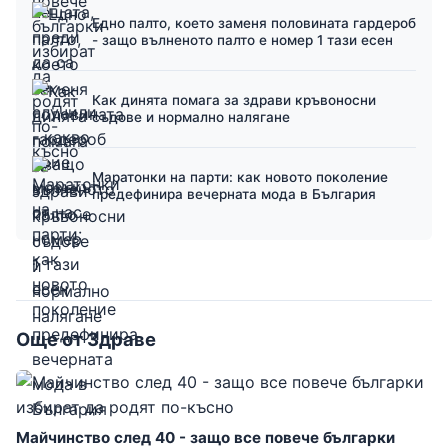
Едно палто, което заменя половината гардероб
- защо вълненото палто е номер 1 тази есен
Как динята помага за здрави кръвоносни
съдове и нормално налягане
Маратонки на парти: как новото поколение
предефинира вечерната мода в България
Още от Здраве
Майчинство след 40 - защо все повече българки