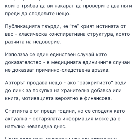
които трябва да ви накарат да проверите два пъти
преди да споделите нещо.
Публикацията твърди, че “те” крият истината от
вас - класическа конспиративна структура, която
разчита на недоверие.
Използва се един единствен случай като
доказателство - в медицината единичните случаи
не доказват причинно-следствена връзка.
Авторът продава нещо - ако “разкритието” води
до линк за покупка на хранителна добавка или
книга, мотивацията вероятно е финансова.
Статията е от преди години, но се споделя като
актуална - остарялата информация може да е
напълно невалидна днес.