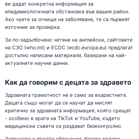
ви дадат конкретна информация за
епидемиологичната обстановка във вашия район.
Ако чуете за огнище на заболяване, те са първият
източник за проверка.
За по-задълбочено четене на английски, сайтовете
на СЗО (who.int) и ECDC (ecdc.europa.eu) предлагат
достъпно написани материали, базирани на най-
актуалните научни данни.
Как да говорим с децата за здравето
Здравната грамотност не е само за възрастните.
Децата също могат да се научат да мислят
критично за здравната информация, която срещат
- особено в ерата на TikTok и YouTube, където
медицински съвети се раздават безконтролно.
Започнете с прости обяснения. Когато водите