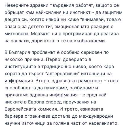
Неверните здравни твърдения работят, защото се
обръщат към най-силния ни инстинкт - да защитим
децата си. Когато някой ни каже “внимавай, това е
опасно за детето ти”, емоционалната реакция е
мигновена. Мозъкът ни е програмиран да реагира
на заплахи, дори когато те са въображаеми.
В България проблемът е особено сериозен по
няколко причини. Първо, доверието в
институциите е традиционно ниско, което кара
хората да търсят “алтернативни” източници на
информация. Второ, здравната грамотност - тоест
способността да намираме, разбираме и
прилагаме здравна информация - е сред най-
ниските в Европа според проучвания на
Европейската комисия. И трето, езиковата
бариера ограничава достъпа до международни
научни източници за голяма част от населението.