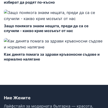
избират да родят по-късно
Защо понякога знаем нещата, преди да са се
случили - какво крие мозъкът от нас
Как динята помага за здрави кръвоносни съдове и
нормално налягане
Ние Жените
Лайфстайл за модерната българка — красота,