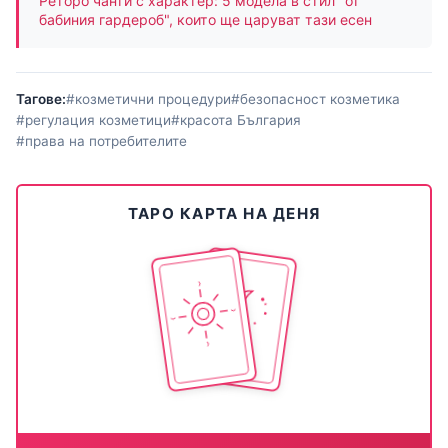
Реторо чанти с характер: 5 модела в стил "от
бабиния гардероб", които ще царуват тази есен
Тагове:
#козметични процедури
#безопасност козметика
#регулация козметици
#красота България
#права на потребителите
ТАРО КАРТА НА ДЕНЯ