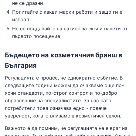
не се дразни
Попитайте с какви марки работи и защо ги е
избрал
Не се поддавайте на натиск за скъпи пакети от
първото посещение
Бъдещето на козметичния бранш в
България
Регулацията е процес, не еднократно събитие. В
следващите години можем да очакваме още по-
ясни стандарти, по-строг контрол и по-добро
образование на специалистите. За нас като
потребители това означава едно - повече
увереност, когато влизаме в козметичен салон.
Важното е да помним, че регулацията не е враг на
красотата. Тя е нейният най-добър съюзник. Когато