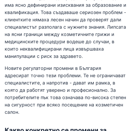
има ясно дефинирани изисквания за образование и
квалификация. Това създаваше сериозен проблем -
клиентките нямаха лесен начин да проверят дали
специалистът разполага с нужните знания. Липсата
на ясни граници между козметичните грижи и
медицинските процедури водеше до случаи, в
които неквалифицирани лица извършваха
манипулации с риск за здравето.
Новите регулаторни промени в България
адресират точно тези проблеми. Те не ограничават
специалистите, а напротив - дават им рамка, в
която да работят уверено и професионално. За
потребителите пък това означава по-висока степен
на сигурност при всяко посещение на козметичен
салон.
Какво конкретно се промени за