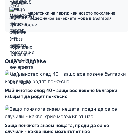
Маратонки на парти: как новото поколение
предефинира вечерната мода в България
Още от Здраве
Майчинство след 40 - защо все повече българки
избират да родят по-късно
Защо понякога знаем нещата, преди да са се
случили - какво крие мозъкът от нас