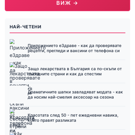
ВИЖ →
НАЙ-ЧЕТЕНИ
Приложението еЗдраве - как да проверявате
рецепти, прегледи и ваксини от телефона си
Защо лекарствата в България са по-скъпи от
съседните страни и как да спестим
Драматичните шапки завладяват модата - как
да носим най-смелия аксесоар на сезона
Красотата след 50 - пет ежедневни навика,
които правят разликата