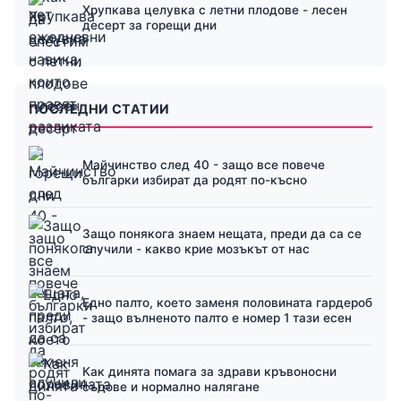
Хрупкава целувка с летни плодове - лесен
десерт за горещи дни
ПОСЛЕДНИ СТАТИИ
Майчинство след 40 - защо все повече
българки избират да родят по-късно
Защо понякога знаем нещата, преди да са се
случили - какво крие мозъкът от нас
Едно палто, което заменя половината гардероб
- защо вълненото палто е номер 1 тази есен
Как динята помага за здрави кръвоносни
съдове и нормално налягане