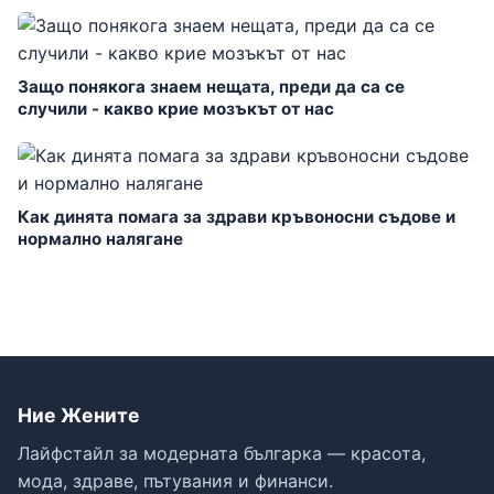
Защо понякога знаем нещата, преди да са се
случили - какво крие мозъкът от нас
Как динята помага за здрави кръвоносни съдове и
нормално налягане
Ние Жените
Лайфстайл за модерната българка — красота,
мода, здраве, пътувания и финанси.