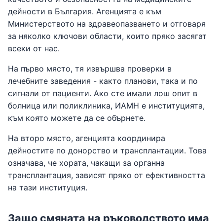
дейности в България. Агенцията е към
Министерството на здравеопазването и отговаря
за няколко ключови области, които пряко засягат
всеки от нас.
На първо място, тя извършва проверки в
лечебните заведения - както планови, така и по
сигнали от пациенти. Ако сте имали лош опит в
болница или поликлиника, ИАМН е институцията,
към която можете да се обърнете.
На второ място, агенцията координира
дейностите по донорство и трансплантации. Това
означава, че хората, чакащи за органна
трансплантация, зависят пряко от ефективността
на тази институция.
Защо смяната на ръководството има