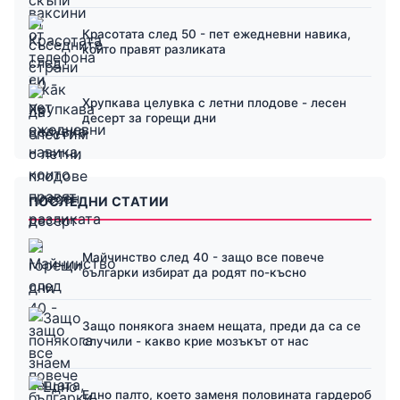
Красотата след 50 - пет ежедневни навика,
които правят разликата
Хрупкава целувка с летни плодове - лесен
десерт за горещи дни
ПОСЛЕДНИ СТАТИИ
Майчинство след 40 - защо все повече
българки избират да родят по-късно
Защо понякога знаем нещата, преди да са се
случили - какво крие мозъкът от нас
Едно палто, което заменя половината гардероб