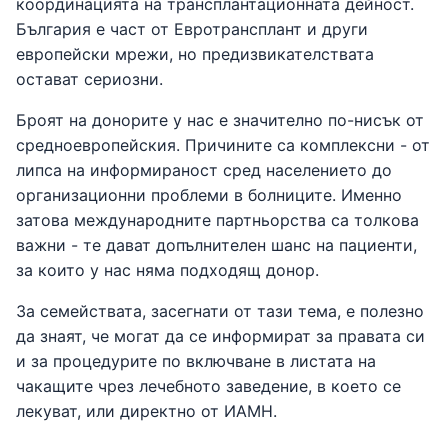
координацията на трансплантационната дейност.
България е част от Евротрансплант и други
европейски мрежи, но предизвикателствата
остават сериозни.
Броят на донорите у нас е значително по-нисък от
средноевропейския. Причините са комплексни - от
липса на информираност сред населението до
организационни проблеми в болниците. Именно
затова международните партньорства са толкова
важни - те дават допълнителен шанс на пациенти,
за които у нас няма подходящ донор.
За семействата, засегнати от тази тема, е полезно
да знаят, че могат да се информират за правата си
и за процедурите по включване в листата на
чакащите чрез лечебното заведение, в което се
лекуват, или директно от ИАМН.