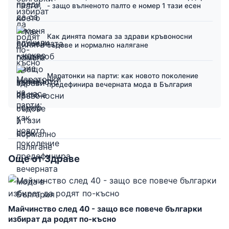
- защо вълненото палто е номер 1 тази есен
Как динята помага за здрави кръвоносни
съдове и нормално налягане
Маратонки на парти: как новото поколение
предефинира вечерната мода в България
Още от Здраве
Майчинство след 40 - защо все повече българки
избират да родят по-късно