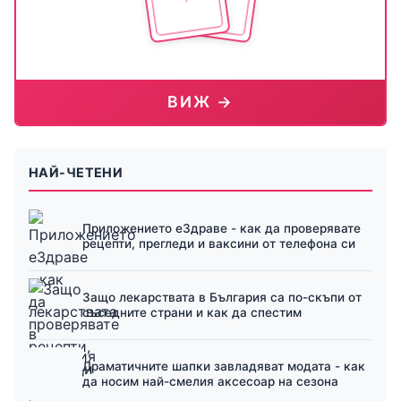
ВИЖ →
НАЙ-ЧЕТЕНИ
Приложението еЗдраве - как да проверявате
рецепти, прегледи и ваксини от телефона си
Защо лекарствата в България са по-скъпи от
съседните страни и как да спестим
Драматичните шапки завладяват модата - как
да носим най-смелия аксесоар на сезона