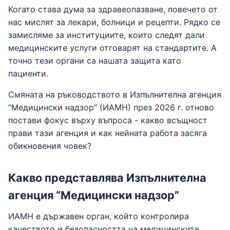
Когато става дума за здравеопазване, повечето от
нас мислят за лекари, болници и рецепти. Рядко се
замисляме за институциите, които следят дали
медицинските услуги отговарят на стандартите. А
точно тези органи са нашата защита като
пациенти.
Смяната на ръководството в Изпълнителна агенция
“Медицински надзор” (ИАМН) през 2026 г. отново
постави фокус върху въпроса - какво всъщност
прави тази агенция и как нейната работа засяга
обикновения човек?
Какво представлява Изпълнителна
агенция “Медицински надзор”
ИАМН е държавен орган, който контролира
качеството и безопасността на медицинските