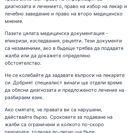
диагнозата и лечението, право на избор на лекар и
лечебно заведение и право на второ медицинско
мнение.
Пазете цялата медицинска документация -
епикризи, изследвания, рецепти. Тези документи
са незаменими, ако в бъдеще трябва да подадете
жалба или да докажете определено
обстоятелство.
Не се колебайте да задавате въпроси на лекарите
си. Добрият специалист винаги ще отдели време
да обясни диагнозата и предложеното лечение на
разбираем език.
Ако смятате, че правата ви са нарушени,
действайте бързо. Сроковете за подаване на
жалби са ограничени и колкото по-скоро
реагирате, толкова по-лесно ще бъде