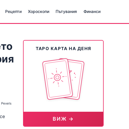
Рецепти
Хороскопи
Пътувания
Финанси
ето
ТАРО КАРТА НА ДЕНЯ
рия
 Pexels
се
ВИЖ →