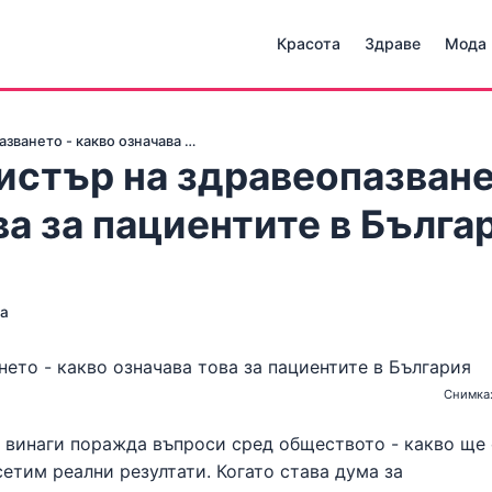
Красота
Здраве
Мода
зването - какво означава …
истър на здравеопазван
ва за пациентите в Бълга
ва
Снимка:
 винаги поражда въпроси сред обществото - какво ще 
етим реални резултати. Когато става дума за