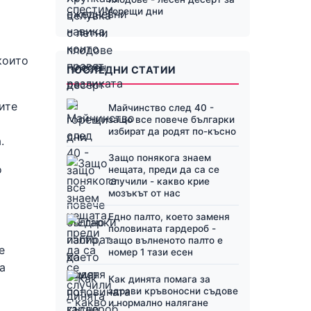
горещи дни
които
ПОСЛЕДНИ СТАТИИ
ите
Майчинство след 40 -
защо все повече българки
избират да родят по-късно
.
Защо понякога знаем
о
нещата, преди да са се
случили - какво крие
мозъкът от нас
Едно палто, което заменя
половината гардероб -
защо вълненото палто е
е
номер 1 тази есен
а
Как динята помага за
здрави кръвоносни съдове
и нормално налягане