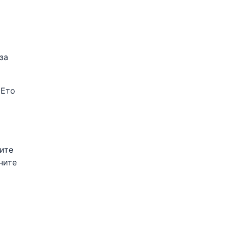
за
 Ето
ните
ните