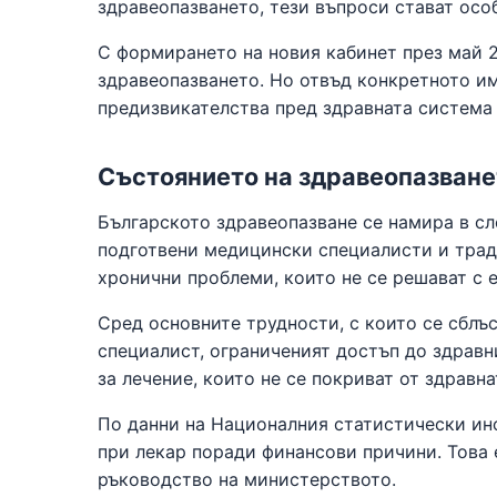
здравеопазването, тези въпроси стават особ
С формирането на новия кабинет през май 2
здравеопазването. Но отвъд конкретното им
предизвикателства пред здравната система 
Състоянието на здравеопазване
Българското здравеопазване се намира в сл
подготвени медицински специалисти и тради
хронични проблеми, които не се решават с 
Сред основните трудности, с които се сблъс
специалист, ограниченият достъп до здравн
за лечение, които не се покриват от здравна
По данни на Националния статистически инс
при лекар поради финансови причини. Това 
ръководство на министерството.