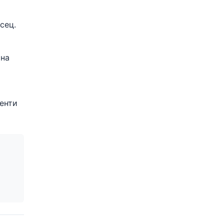
сец.
 на
енти