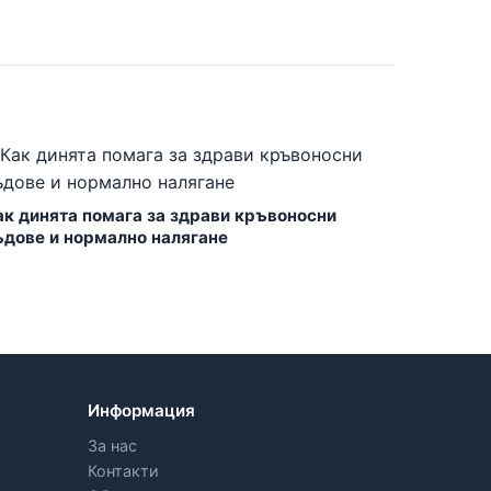
ак динята помага за здрави кръвоносни
ъдове и нормално налягане
Информация
За нас
Контакти