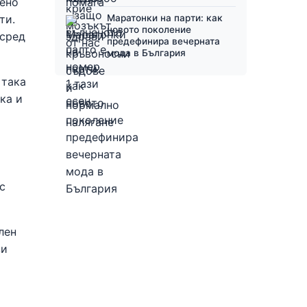
вено
ти.
Маратонки на парти: как
новото поколение
 сред
предефинира вечерната
мода в България
 така
ка и
с
лен
зи