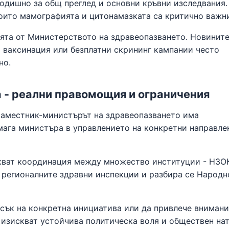
одишно за общ преглед и основни кръвни изследвания.
които мамографията и цитонамазката са критично важн
ята от Министерството на здравеопазването. Новините
а ваксинация или безплатни скрининг кампании често
но.
 - реални правомощия и ограничения
Заместник-министърът на здравеопазването има
мага министъра в управлението на конкретни направле
кват координация между множество институции - НЗО
 регионалните здравни инспекции и разбира се Народн
сък на конкретна инициатива или да привлече вниман
изискват устойчива политическа воля и обществен нат