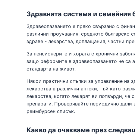
Здравната система и семейния
Здравеопазването е пряко свързано с фина
различни проучвания, средното българско с
здраве - лекарства, доплащания, частни пре
За пенсионерите и хората с хронични забол
защо реформите в здравеопазването не са а
стандарта на живот.
Някои практични стъпки за управление на з
лекарства в различни аптеки, тъй като разл
лекарства, когато лекарят ви потвърди, че 
препарати. Проверявайте периодично дали 
реимбурсен списък.
Какво да очакваме през следва