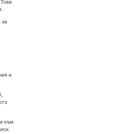
 Това
и.
 за
ния и
К,
ото
ие към
иск.