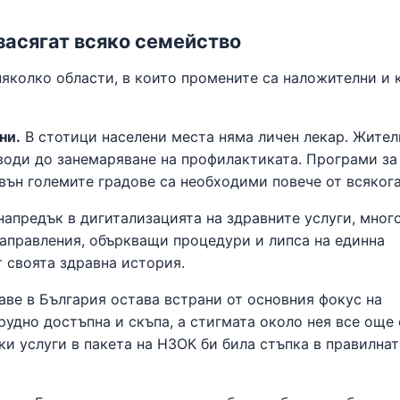
засягат всяко семейство
яколко области, в които промените са наложителни и 
ни.
В стотици населени места няма личен лекар. Жител
 води до занемаряване на профилактиката. Програми за
вън големите градове са необходими повече от всякога
апредък в дигитализацията на здравните услуги, мног
направления, объркващи процедури и липса на единна
т своята здравна история.
аве в България остава встрани от основния фокус на
рудно достъпна и скъпа, а стигмата около нея все още 
ки услуги в пакета на НЗОК би била стъпка в правилнат