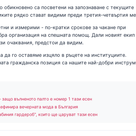
о обикновено са посветени на запознаване с текущите
иките рядко стават видими преди третия-четвъртия ме
тни и измерими - по-кратки срокове за чакане при
бра организация на спешната помощ. Дали новият екип
зи очаквания, предстои да видим.
за да го оставяме изцяло в ръцете на институциите.
ата гражданска позиция са нашите най-добри инструм
- защо вълненото палто е номер 1 тази есен
дефинира вечерната мода в България
абиния гардероб", които ще царуват тази есен