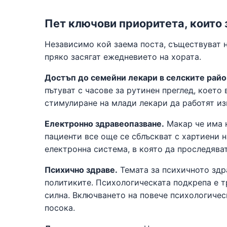
Пет ключови приоритета, които 
Независимо кой заема поста, съществуват н
пряко засягат ежедневието на хората.
Достъп до семейни лекари в селските райо
пътуват с часове за рутинен преглед, което
стимулиране на млади лекари да работят из
Електронно здравеопазване.
Макар че има н
пациенти все още се сблъскват с хартиени 
електронна система, в която да проследява
Психично здраве.
Темата за психичното здр
политиките. Психологическата подкрепа е т
силна. Включването на повече психологичес
посока.