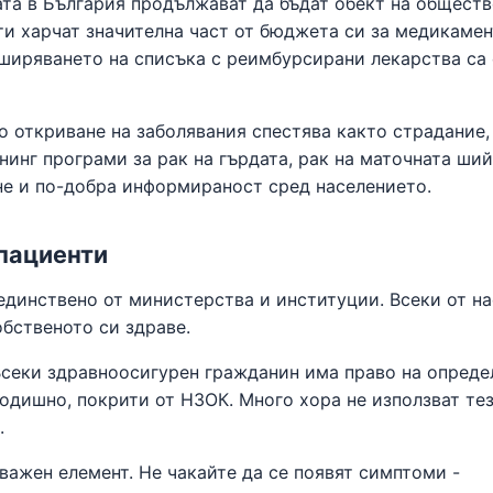
та в България продължават да бъдат обект на общест
и харчат значителна част от бюджета си за медикамен
ширяването на списъка с реимбурсирани лекарства са
 откриване на заболявания спестява както страдание,
нинг програми за рак на гърдата, рак на маточната ший
не и по-добра информираност сред населението.
пациенти
единствено от министерства и институции. Всеки от на
обственото си здраве.
 Всеки здравноосигурен гражданин има право на опреде
годишно, покрити от НЗОК. Много хора не използват те
.
важен елемент. Не чакайте да се появят симптоми -