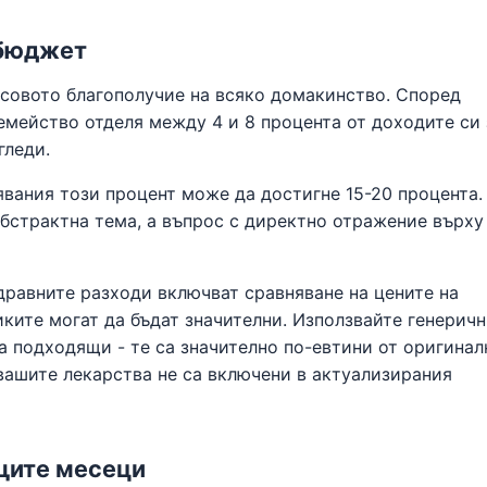
 бюджет
нсовото благополучие на всяко домакинство. Според
емейство отделя между 4 и 8 процента от доходите си 
гледи.
явания този процент може да достигне 15-20 процента.
бстрактна тема, а въпрос с директно отражение върху
дравните разходи включват сравняване на цените на
иките могат да бъдат значителни. Използвайте генерич
са подходящи - те са значително по-евтини от оригинал
вашите лекарства не са включени в актуализирания
щите месеци