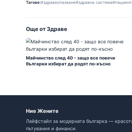
Тагове:
#здравеопазване
#здравна система
#пациент
Още от Здраве
Майчинство след 40 - защо все повече
българки избират да родят по-късно
Ние Жените
Лайфстайл за модерната българка — красота
пътувания и финанси.