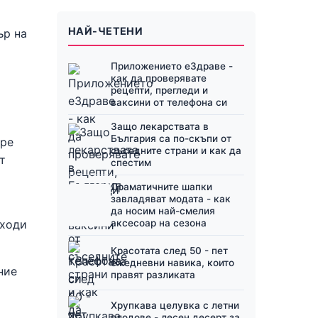
НАЙ-ЧЕТЕНИ
ър на
Приложението еЗдраве -
как да проверявате
рецепти, прегледи и
ваксини от телефона си
Защо лекарствата в
България са по-скъпи от
бре
съседните страни и как да
т
спестим
Драматичните шапки
завладяват модата - как
да носим най-смелия
зходи
аксесоар на сезона
Красотата след 50 - пет
ежедневни навика, които
ние
правят разликата
Хрупкава целувка с летни
плодове - лесен десерт за