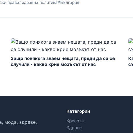
ски права
#здравна политика
#България
Защо понякога знаем нещата, преди да са се
К
случили - какво крие мозъкът от нас
с
Категории
Красота
, мода, здраве,
Здраве