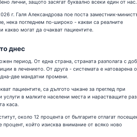
ено лични, защото засягат буквално всеки един от нас.
026 г. Галя Александрова пое поста заместник-минист
е, нека погледнем по-широко - какви са реалните
и какво могат да очакват пациентите.
то днес
ожен период. От една страна, страната разполага с до
ции в лечението. От друга - системата е натоварена о
една-две мандатни промени.
кват пациентите, са дългото чакане за преглед при
и услуги в малките населени места и нарастващите ра
та каса.
титут, около 12 процента от българите отлагат посеще
е процент, който изисква внимание от всяко ново