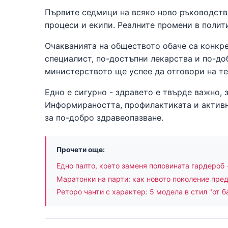
Първите седмици на всяко ново ръководств
процеси и екипи. Реалните промени в полит
Очакванията на обществото обаче са конкре
специалист, по-достъпни лекарства и по-до
министерството ще успее да отговори на те
Едно е сигурно - здравето е твърде важно, 
Информираността, профилактиката и активн
за по-добро здравеопазване.
Прочети още:
Едно палто, което заменя половината гардероб 
Маратонки на парти: как новото поколение пре
Реторо чанти с характер: 5 модела в стил "от б