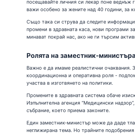
посещавайте личния си лекар поне веднъж г
важи особено за жените над 40 години, за 
Също така си струва да следите информаци
промени в здравната каса, нови програми з
минават покрай нас, ако не ги търсим актив
Ролята на заместник-министъра
Важно е да имаме реалистични очаквания. 
координационна и оперативна роля - подпо
участва в изготвянето на политики.
Промените в здравната система обаче изис
Изпълнителна агенция “Медицински надзор”,
събрание, което приема законите.
Един заместник-министър може да даде тла
неглижирана тема. Но трайните подобрения 