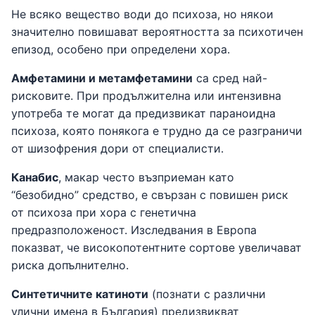
Не всяко вещество води до психоза, но някои
значително повишават вероятността за психотичен
епизод, особено при определени хора.
Амфетамини и метамфетамини
са сред най-
рисковите. При продължителна или интензивна
употреба те могат да предизвикат параноидна
психоза, която понякога е трудно да се разграничи
от шизофрения дори от специалисти.
Канабис
, макар често възприеман като
“безобидно” средство, е свързан с повишен риск
от психоза при хора с генетична
предразположеност. Изследвания в Европа
показват, че високопотентните сортове увеличават
риска допълнително.
Синтетичните катиноти
(познати с различни
улични имена в България) предизвикват