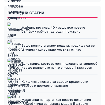
ПОСЛЕДНИ СТАТИИ
Майчинство след 40 - защо все повече
българки избират да родят по-късно
Защо понякога знаем нещата, преди да са се
случили - какво крие мозъкът от нас
Едно палто, което заменя половината гардероб
- защо вълненото палто е номер 1 тази есен
Как динята помага за здрави кръвоносни
съдове и нормално налягане
Маратонки на парти: как новото поколение
предефинира вечерната мода в България