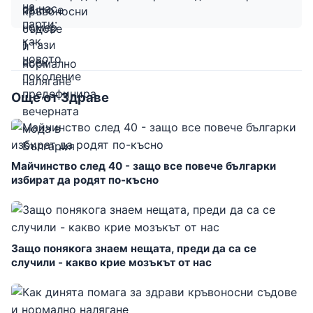
Още от Здраве
Майчинство след 40 - защо все повече българки
избират да родят по-късно
Защо понякога знаем нещата, преди да са се
случили - какво крие мозъкът от нас