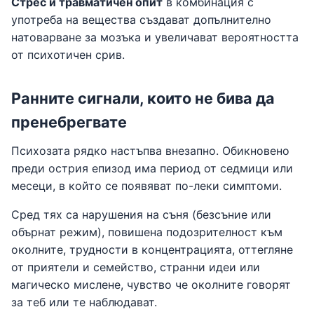
Стрес и травматичен опит
в комбинация с
употреба на вещества създават допълнително
натоварване за мозъка и увеличават вероятността
от психотичен срив.
Ранните сигнали, които не бива да
пренебрегвате
Психозата рядко настъпва внезапно. Обикновено
преди острия епизод има период от седмици или
месеци, в който се появяват по-леки симптоми.
Сред тях са нарушения на съня (безсъние или
обърнат режим), повишена подозрителност към
околните, трудности в концентрацията, оттегляне
от приятели и семейство, странни идеи или
магическо мислене, чувство че околните говорят
за теб или те наблюдават.