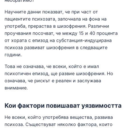
необратимо?
Научните данни показват, че при част от
пациентите психозата, започнала на фона на
употреба, прераства в шизофрения. Различни
проучвания посочват, че между 15 и 40 процента
от хората с епизод на субстанция-индуцирана
психоза развиват шизофрения в следващите
години.
Това не означава, че всеки, който е имал
психотичен епизод, ще развие шизофрения. Но
означава, че рискът е реален и заслужава
внимание.
Кои фактори повишават уязвимостта
Не всеки, който употребява вещества, развива
психоза. Съществуват няколко фактора, които