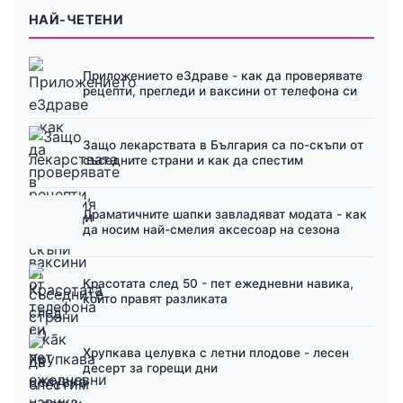
НАЙ-ЧЕТЕНИ
Приложението еЗдраве - как да проверявате
рецепти, прегледи и ваксини от телефона си
Защо лекарствата в България са по-скъпи от
съседните страни и как да спестим
Драматичните шапки завладяват модата - как
да носим най-смелия аксесоар на сезона
Красотата след 50 - пет ежедневни навика,
които правят разликата
Хрупкава целувка с летни плодове - лесен
десерт за горещи дни