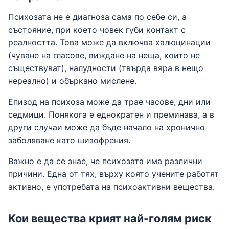
Психозата не е диагноза сама по себе си, а
състояние, при което човек губи контакт с
реалността. Това може да включва халюцинации
(чуване на гласове, виждане на неща, които не
съществуват), налудности (твърда вяра в нещо
нереално) и объркано мислене.
Епизод на психоза може да трае часове, дни или
седмици. Понякога е еднократен и преминава, а в
други случаи може да бъде начало на хронично
заболяване като шизофрения.
Важно е да се знае, че психозата има различни
причини. Една от тях, върху която учените работят
активно, е употребата на психоактивни вещества.
Кои вещества крият най-голям риск