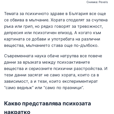
Снимка: Pexels
Темата за психичното здраве в България все още
се обвива в мълчание. Хората споделят за счупена
ръка или грип, но рядко говорят за тревожност,
депресия или психотичен епизод. А когато към
картината се добави и употребата на различни
вещества, мълчанието става още по-дълбоко.
Съвременната наука обаче натрупва все повече
данни за връзката между психоактивните
вещества и сериозните психични разстройства. И
тези данни засягат не само хората, които са в
зависимост, а и тези, които експериментират
“само веднъж” или “само по празници”.
Какво представлява психозата
накратко