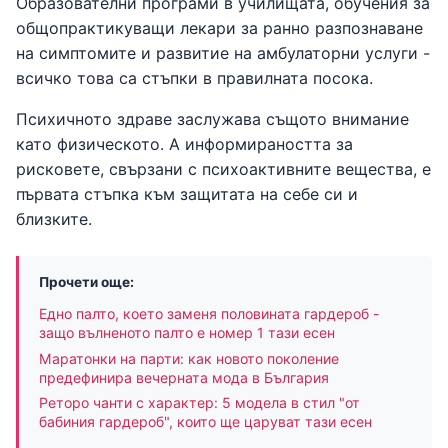
Образователни програми в училищата, обучения за
общопрактикуващи лекари за ранно разпознаване
на симптомите и развитие на амбулаторни услуги -
всичко това са стъпки в правилната посока.
Психичното здраве заслужава същото внимание
като физическото. А информираността за
рисковете, свързани с психоактивните вещества, е
първата стъпка към защитата на себе си и
близките.
Прочети още:
Едно палто, което заменя половината гардероб -
защо вълненото палто е номер 1 тази есен
Маратонки на парти: как новото поколение
предефинира вечерната мода в България
Реторо чанти с характер: 5 модела в стил "от
бабиния гардероб", които ще царуват тази есен