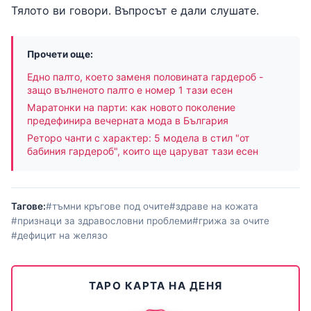
Тялото ви говори. Въпросът е дали слушате.
Прочети още:
Едно палто, което заменя половината гардероб -
защо вълненото палто е номер 1 тази есен
Маратонки на парти: как новото поколение
предефинира вечерната мода в България
Реторо чанти с характер: 5 модела в стил "от
бабиния гардероб", които ще царуват тази есен
Тагове:
#тъмни кръгове под очите
#здраве на кожата
#признаци за здравословни проблеми
#грижа за очите
#дефицит на желязо
ТАРО КАРТА НА ДЕНЯ