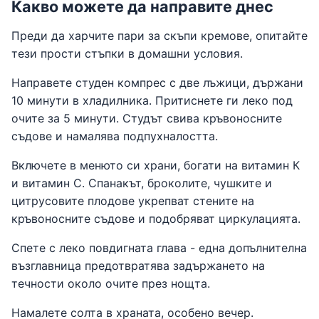
Какво можете да направите днес
Преди да харчите пари за скъпи кремове, опитайте
тези прости стъпки в домашни условия.
Направете студен компрес с две лъжици, държани
10 минути в хладилника. Притиснете ги леко под
очите за 5 минути. Студът свива кръвоносните
съдове и намалява подпухналостта.
Включете в менюто си храни, богати на витамин К
и витамин С. Спанакът, броколите, чушките и
цитрусовите плодове укрепват стените на
кръвоносните съдове и подобряват циркулацията.
Спете с леко повдигната глава - една допълнителна
възглавница предотвратява задържането на
течности около очите през нощта.
Намалете солта в храната, особено вечер.