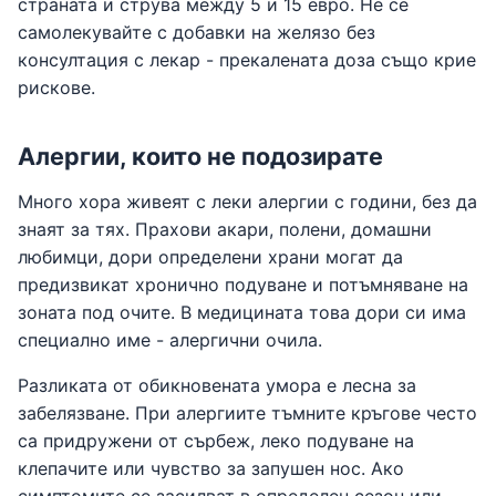
страната и струва между 5 и 15 евро. Не се
самолекувайте с добавки на желязо без
консултация с лекар - прекалената доза също крие
рискове.
Алергии, които не подозирате
Много хора живеят с леки алергии с години, без да
знаят за тях. Прахови акари, полени, домашни
любимци, дори определени храни могат да
предизвикат хронично подуване и потъмняване на
зоната под очите. В медицината това дори си има
специално име - алергични очила.
Разликата от обикновената умора е лесна за
забелязване. При алергиите тъмните кръгове често
са придружени от сърбеж, леко подуване на
клепачите или чувство за запушен нос. Ако