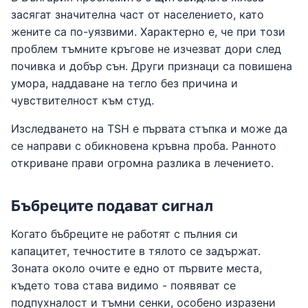
засягат значителна част от населението, като
жените са по-уязвими. Характерно е, че при този
проблем тъмните кръгове не изчезват дори след
почивка и добър сън. Други признаци са повишена
умора, наддаване на тегло без причина и
чувствителност към студ.
Изследването на TSH е първата стъпка и може да
се направи с обикновена кръвна проба. Ранното
откриване прави огромна разлика в лечението.
Бъбреците подават сигнал
Когато бъбреците не работят с пълния си
капацитет, течностите в тялото се задържат.
Зоната около очите е едно от първите места,
където това става видимо - появяват се
подпухналост и тъмни сенки, особено изразени