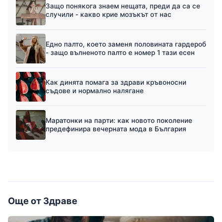
Защо понякога знаем нещата, преди да са се
случили - какво крие мозъкът от нас
Едно палто, което заменя половината гардероб
- защо вълненото палто е номер 1 тази есен
Как динята помага за здрави кръвоносни
съдове и нормално налягане
Маратонки на парти: как новото поколение
предефинира вечерната мода в България
Още от Здраве