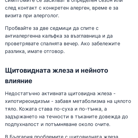
симптомите се засилват в определен сезон или
след контакт с конкретен алерген, време е за
визита при алерголог.
Пробвайте за две седмици да спите с
антиалергенна калъфка за възглавница и да
проветрявате спалнята вечер. Ако забележите
разлика, имате отговор.
Щитовидната жлеза и нейното
влияние
Недостатъчно активната щитовидна жлеза -
хипотиреоидизъм - забавя метаболизма на цялото
тяло. Кожата става по-суха и по-тънка, а
задържането на течности в тъканите довежда до
подпухналост и потъмняване около очите.
В България проблемите с щитовидната жлеза