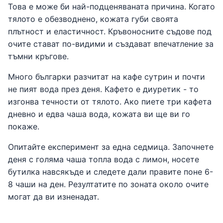
Това е може би най-подценяваната причина. Когато
тялото е обезводнено, кожата губи своята
плътност и еластичност. Кръвоносните съдове под
очите стават по-видими и създават впечатление за
тъмни кръгове.
Много българки разчитат на кафе сутрин и почти
не пият вода през деня. Кафето е диуретик - то
изгонва течности от тялото. Ако пиете три кафета
дневно и едва чаша вода, кожата ви ще ви го
покаже.
Опитайте експеримент за една седмица. Започнете
деня с голяма чаша топла вода с лимон, носете
бутилка навсякъде и следете дали правите поне 6-
8 чаши на ден. Резултатите по зоната около очите
могат да ви изненадат.