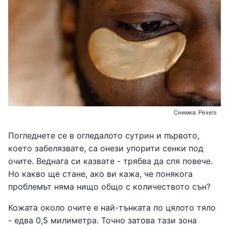
Снимка: Pexels
Погледнете се в огледалото сутрин и първото,
което забелязвате, са онези упорити сенки под
очите. Веднага си казвате - трябва да спя повече.
Но какво ще стане, ако ви кажа, че понякога
проблемът няма нищо общо с количеството сън?
Кожата около очите е най-тънката по цялото тяло
- едва 0,5 милиметра. Точно затова тази зона