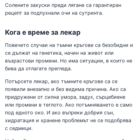
Солените закуски преди лягане са гарантиран
рецепт за подпухнали очи на сутринта.
Кога е време за лекар
Повечето случаи на тъмни кръгове са безобидни и
се дължат на генетика, начин на живот или
възрастови промени. Но има ситуации, в които не
бива да отлагате прегледа.
Потърсете лекар, ако тъмните кръгове са се
появили внезапно и без видима причина. Ако са
придружени от силна умора, задух, сърцебиене
или промени в теглото. Ако потъмняването е само
под едното око. И ако въпреки добрия сън,
хидратация и хранене проблемът не се подобрява
с седмици.