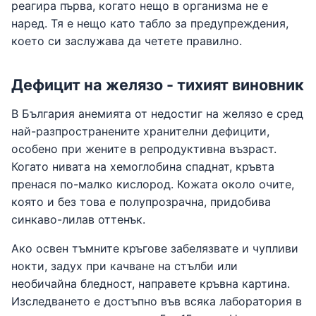
реагира първа, когато нещо в организма не е
наред. Тя е нещо като табло за предупреждения,
което си заслужава да четете правилно.
Дефицит на желязо - тихият виновник
В България анемията от недостиг на желязо е сред
най-разпространените хранителни дефицити,
особено при жените в репродуктивна възраст.
Когато нивата на хемоглобина спаднат, кръвта
пренася по-малко кислород. Кожата около очите,
която и без това е полупрозрачна, придобива
синкаво-лилав оттенък.
Ако освен тъмните кръгове забелязвате и чупливи
нокти, задух при качване на стълби или
необичайна бледност, направете кръвна картина.
Изследването е достъпно във всяка лаборатория в