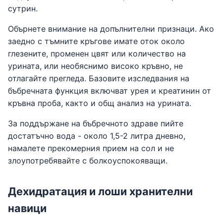
сутрин.
Обърнете внимание на допълнителни признаци. Ако
заедно с тъмните кръгове имате оток около
глезените, променен цвят или количество на
урината, или необяснимо високо кръвно, не
отлагайте прегледа. Базовите изследвания на
бъбречната функция включват урея и креатинин от
кръвна проба, както и общ анализ на урината.
За поддържане на бъбречното здраве пийте
достатъчно вода - около 1,5-2 литра дневно,
намалете прекомерния прием на сол и не
злоупотребявайте с болкоуспокояващи.
Дехидратация и лоши хранителни
навици