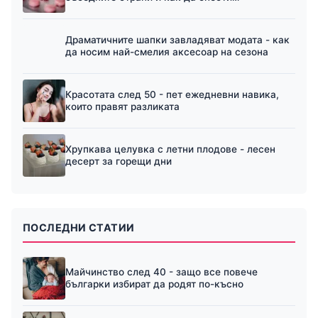
Драматичните шапки завладяват модата - как
да носим най-смелия аксесоар на сезона
Красотата след 50 - пет ежедневни навика,
които правят разликата
Хрупкава целувка с летни плодове - лесен
десерт за горещи дни
ПОСЛЕДНИ СТАТИИ
Майчинство след 40 - защо все повече
българки избират да родят по-късно