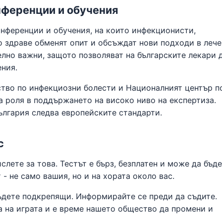
нференции и обучения
нференции и обучения, на които инфекционисти,
 здраве обменят опит и обсъждат нови подходи в леч
елно важни, защото позволяват на българските лекари 
ения.
тво по инфекциозни болести и Националният център п
а роля в поддържането на високо ниво на експертиза.
ългария следва европейските стандарти.
с
слете за това. Тестът е бърз, безплатен и може да бъде
- не само вашия, но и на хората около вас.
бъдете подкрепящи. Информирайте се преди да съдите.
 на играта и е време нашето общество да промени и