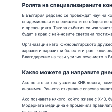
Ролята на специализираните ко
В България редовно се провеждат научни ко
епидемиолози и специалисти по обществено
и превенцията. Такива събития са изключит
бъдат в крак с най-новите световни постиж
Организации като Южнобългарското дружес
заразни и паразитни болести играят ключов
Благодарение на тези усилия лечението в Б
Какво можете да направите дне
Ако не сте се тестували за ХИВ досега, поми
анонимен. Ранното откриване спасява живот 
Ако познавате някого, който живее с ХИВ, 
Модерната медицина е променила правилата
нагласите си.