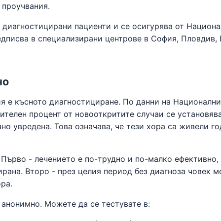
 проучвания.
и диагностицирани пациенти и се осигурява от Национа
едписва в специализирани центрове в София, Пловдив, 
но
ия е късното диагностициране. По данни на Националн
чителен процент от новооткритите случаи се установяв
но увредена. Това означава, че тези хора са живели г
 Първо - лечението е по-трудно и по-малко ефективно,
рана. Второ - през целия период без диагноза човек 
ра.
 анонимно. Можете да се тестувате в: