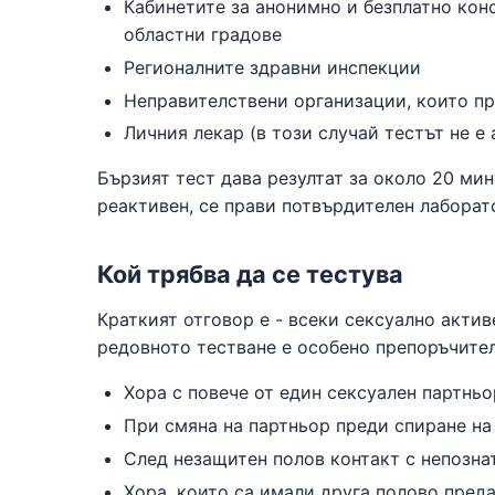
Кабинетите за анонимно и безплатно кон
областни градове
Регионалните здравни инспекции
Неправителствени организации, които п
Личния лекар (в този случай тестът не е
Бързият тест дава резултат за около 20 мин
реактивен, се прави потвърдителен лаборат
Кой трябва да се тестува
Краткият отговор е - всеки сексуално актив
редовното тестване е особено препоръчител
Хора с повече от един сексуален партньо
При смяна на партньор преди спиране на
След незащитен полов контакт с непозна
Хора, които са имали друга полово пред