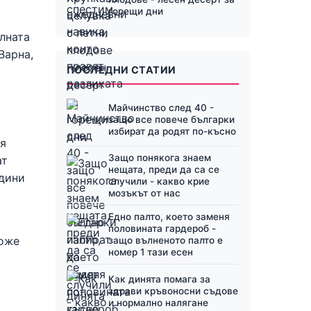
горещи дни
лната
Варна,
ПОСЛЕДНИ СТАТИИ
Майчинство след 40 -
защо все повече българки
избират да родят по-късно
ия
Защо понякога знаем
ат
нещата, преди да са се
одини
случили - какво крие
мозъкът от нас
Едно палто, което заменя
половината гардероб -
може
защо вълненото палто е
номер 1 тази есен
Как динята помага за
здрави кръвоносни съдове
и нормално налягане