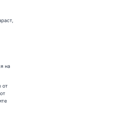
зраст,
я на
 от
 от
ите