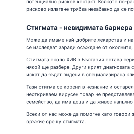
потенциално рисков контакт. Колкото по-ран
рисково излагане трябва незабавно да се п
Стигмата - невидимата бариера
Може да имаме най-добрите лекарства и най
се изследват заради осъждане от околните,
Стигмата около ХИВ в България остава сери
някой ще разбере. Други крият диагнозата с
искат да бъдат видени в специализирана кл
Тази стигма се корени в незнание и остарел
неоткриваем вирусен товар не представлява
семейство, да има деца и да живее напълно
Всеки от нас може да помогне като говори
оръжие срещу стигмата.