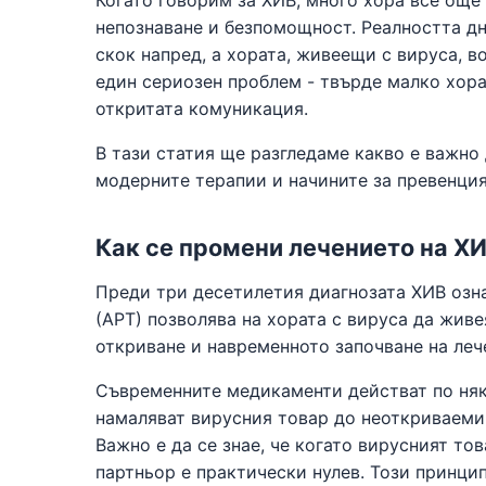
Когато говорим за ХИВ, много хора все още 
непознаване и безпомощност. Реалността дн
скок напред, а хората, живеещи с вируса, в
един сериозен проблем - твърде малко хора
откритата комуникация.
В тази статия ще разгледаме какво е важно 
модерните терапии и начините за превенция
Как се промени лечението на Х
Преди три десетилетия диагнозата ХИВ озн
(АРТ) позволява на хората с вируса да живе
откриване и навременното започване на леч
Съвременните медикаменти действат по няк
намаляват вирусния товар до неоткриваеми 
Важно е да се знае, че когато вирусният то
партньор е практически нулев. Този принци