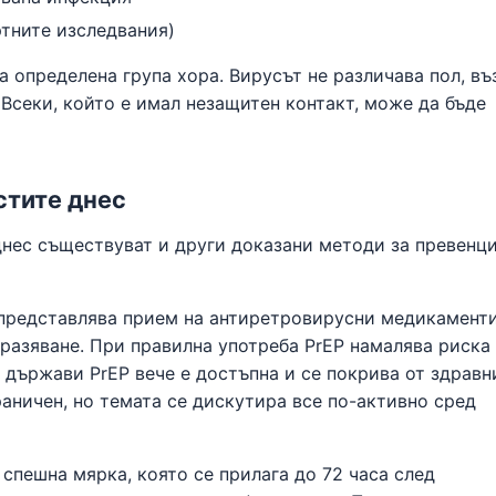
ртните изследвания)
а определена група хора. Вирусът не различава пол, въ
 Всеки, който е имал незащитен контакт, може да бъде
стите днес
днес съществуват и други доказани методи за превенци
представлява прием на антиретровирусни медикаменти
разяване. При правилна употреба PrEP намалява риска
 държави PrEP вече е достъпна и се покрива от здравн
раничен, но темата се дискутира все по-активно сред
спешна мярка, която се прилага до 72 часа след