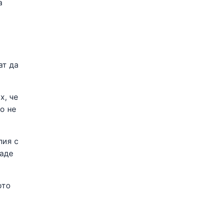
а
ат да
х, че
о не
пия с
даде
ото