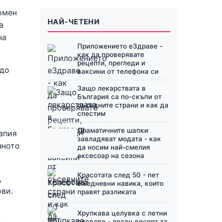
омен
НАЙ-ЧЕТЕНИ
а
на
Приложението еЗдраве -
как да проверявате
рецепти, прегледи и
 до
ваксини от телефона си
Защо лекарствата в
България са по-скъпи от
съседните страни и как да
спестим
Драматичните шапки
апия
завладяват модата - как
нното
да носим най-смелия
аксесоар на сезона
Красотата след 50 - пет
,
ежедневни навика, които
ви.
правят разликата
Хрупкава целувка с летни
е
плодове - лесен десерт за