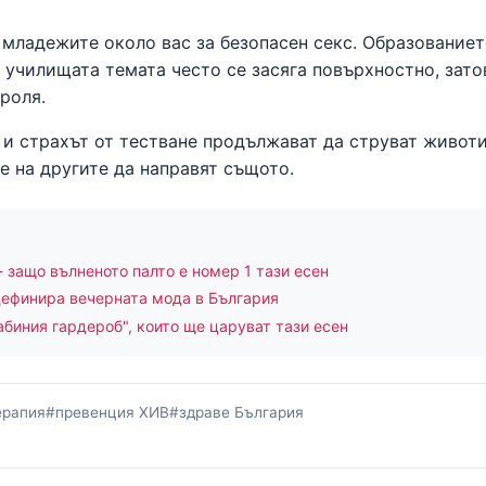
 младежите около вас за безопасен секс. Образованиет
В училищата темата често се засяга повърхностно, зато
роля.
 и страхът от тестване продължават да струват животи
е на другите да направят същото.
- защо вълненото палто е номер 1 тази есен
дефинира вечерната мода в България
абиния гардероб", които ще царуват тази есен
ерапия
#превенция ХИВ
#здраве България