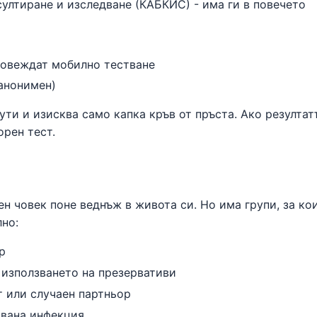
султиране и изследване (КАБКИС) - има ги в повечето
ровеждат мобилно тестване
 анонимен)
ути и изисква само капка кръв от пръста. Ако резултат
орен тест.
ен човек поне веднъж в живота си. Но има групи, за ко
но:
р
 използването на презервативи
т или случаен партньор
авана инфекция