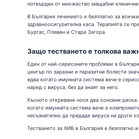
потвърден от множество мащабни клинични
В България лечението е безплатно за всичк
здравноосигурителна каса. Терапията се пр
Бургас, Плевен и Стара Загора.
Защо тестването е толкова важ
Един от най-сериозните проблеми в Българ
център по заразни и паразитни болести зна
едва когато имунната система вече е сериоз
наред с вируса, без да знаят за него.
Късното откриване носи два основни риска.
когато имунната система вече е компромети
несъзнателно да предаде вируса на други хо
Тестването за ХИВ в България е безплатно и