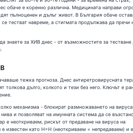
мислят за 80-те и 90-те години - за времена на страх,
ес обаче е коренно различна. Медицината направи огр
одят пълноценен и дълъг живот. В България обаче остав
 се тестват навреме, а стигмата продължава да пречи 
да знаете за ХИВ днес - от възможностите за тестване
.
ИВ
ачаваше тежка прогноза. Днес антиретровирусната тер
ят толкова дълго, колкото и тези без него. Ключът е ра
ение.
олко механизма - блокират размножаването на вируса
нива и позволяват на имунната система да се възстано
вар е неоткриваем, рискът от предаване на вируса на
п е известен като Н=Н (неоткриваем = непредаваем) и 