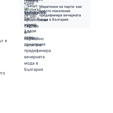
Маратонки на парти: как
новото поколение
предефинира вечерната
мода в България
ът е
ито