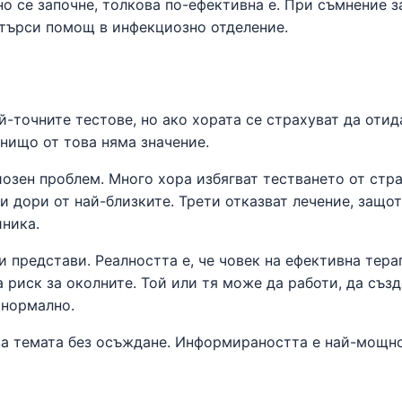
о се започне, толкова по-ефективна е. При съмнение з
отърси помощ в инфекциозно отделение.
-точните тестове, но ако хората се страхуват да отид
 нищо от това няма значение.
озен проблем. Много хора избягват тестването от стра
и дори от най-близките. Трети отказват лечение, защот
иника.
и представи. Реалността е, че човек на ефективна тера
 риск за околните. Той или тя може да работи, да съз
 нормално.
 за темата без осъждане. Информираността е най-мощн